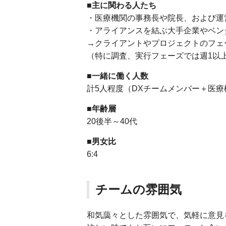
■主に関わる人たち
・医療機関の事務長や院長、および運
・アライアンスを結ぶ大手企業やベン
→クライアントやプロジェクトのフェ
（特に調査、実行フェーズでは週1以
■一緒に働く人数
計5人程度（DXチームメンバー＋医
■年齢層
20後半～40代
■男女比
6:4
チームの雰囲気
和気藹々とした雰囲気で、気軽に意見