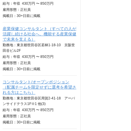
給与：
年収
430万円 〜 850万円
雇用形態：正社員
掲載日：
30+日
前に掲載
産業保健コンサルタント（すべての人が
活躍し続ける社会へ。機能する産業保健
で未来を支える）
勤務地：東京都世田谷区若林1-18-10 京阪世
田谷ビル2F
給与：
年収
430万円 〜 850万円
雇用形態：正社員
掲載日：
30+日
前に掲載
コンサルタント/オープンポジション
（配属チームを限定せずに選考を希望さ
れる方はこちら）
勤務地：東京都世田谷区用賀2-41-18 アーバ
ンサイドテラス1F※1 他(3)
給与：
年収
430万円 〜 850万円
雇用形態：正社員
掲載日：
30+日
前に掲載