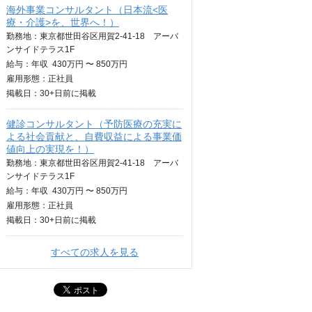
海外事業コンサルタント（日本流<医
療・介護>を、世界へ！）
勤務地：東京都世田谷区用賀2-41-18 アーバ
ンサイドテラス1F
給与：
年収
430万円 〜 850万円
雇用形態：正社員
掲載日：
30+日
前に掲載
健診コンサルタント（予防医療の充実に
よる社会貢献と、自費収益による事業価
値向上の実現を！）
勤務地：東京都世田谷区用賀2-41-18 アーバ
ンサイドテラス1F
給与：
年収
430万円 〜 850万円
雇用形態：正社員
掲載日：
30+日
前に掲載
すべての求人を見る