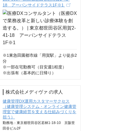
18 アーバンサイドテラス1F※1
※1東急⽥園都市線「⽤賀駅」より徒歩2
分

※一部在宅勤務可（目安週1程度）

※出張有（基本的に日帰り）
株式会社メディヴァ の求人
健康管理DX運用カスタマーサクセス
（健康管理システム・オンライン健康管
理室で健康経営を支える仕組みづくりを
担う）
勤務地：東京都世田谷区若林1-18-10 京阪世
田谷ビル2F