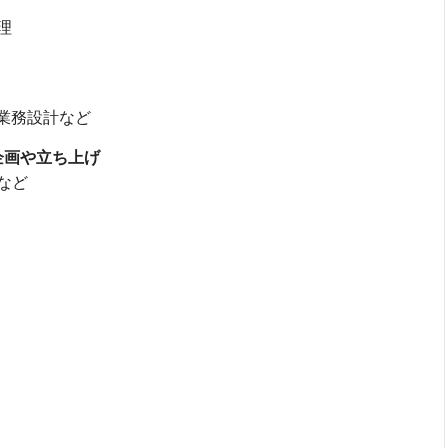
理
業務設計など
企画や立ち上げ
など