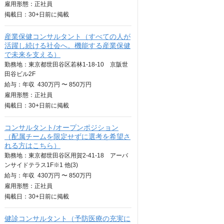
雇用形態：正社員
掲載日：
30+日
前に掲載
産業保健コンサルタント（すべての人が
活躍し続ける社会へ。機能する産業保健
で未来を支える）
勤務地：東京都世田谷区若林1-18-10 京阪世
田谷ビル2F
給与：
年収
430万円 〜 850万円
雇用形態：正社員
掲載日：
30+日
前に掲載
コンサルタント/オープンポジション
（配属チームを限定せずに選考を希望さ
れる方はこちら）
勤務地：東京都世田谷区用賀2-41-18 アーバ
ンサイドテラス1F※1 他(3)
給与：
年収
430万円 〜 850万円
雇用形態：正社員
掲載日：
30+日
前に掲載
健診コンサルタント（予防医療の充実に