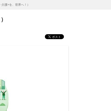
・介護>を、世界へ！）
！）