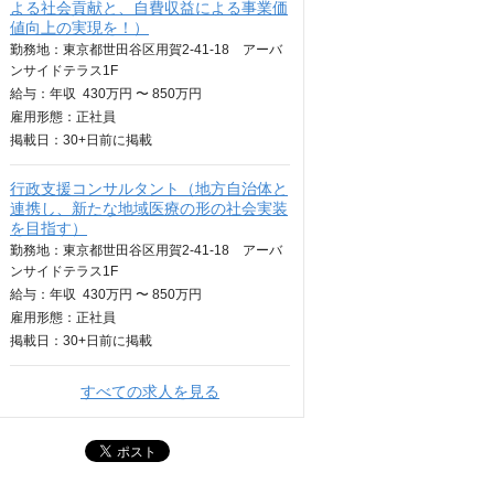
よる社会貢献と、自費収益による事業価
値向上の実現を！）
勤務地：東京都世田谷区用賀2-41-18 アーバ
ンサイドテラス1F
給与：
年収
430万円 〜 850万円
雇用形態：正社員
掲載日：
30+日
前に掲載
行政支援コンサルタント（地方自治体と
連携し、新たな地域医療の形の社会実装
を目指す）
勤務地：東京都世田谷区用賀2-41-18 アーバ
ンサイドテラス1F
給与：
年収
430万円 〜 850万円
雇用形態：正社員
掲載日：
30+日
前に掲載
すべての求人を見る