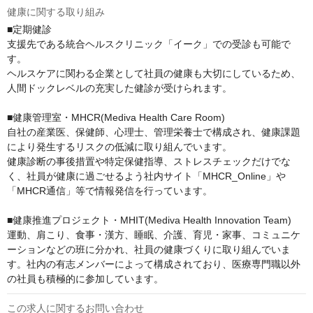
健康に関する取り組み
■定期健診

⽀援先である統合ヘルスクリニック「イーク」での受診も可能で
す。

ヘルスケアに関わる企業として社員の健康も⼤切にしているため、
人間ドックレベルの充実した健診が受けられます。

■健康管理室・MHCR(Mediva Health Care Room)

自社の産業医、保健師、心理士、管理栄養士で構成され、健康課題
により発生するリスクの低減に取り組んでいます。

健康診断の事後措置や特定保健指導、ストレスチェックだけでな
く、社員が健康に過ごせるよう社内サイト「MHCR_Online」や
「MHCR通信」等で情報発信を行っています。

■健康推進プロジェクト・MHIT(Mediva Health Innovation Team)

運動、肩こり、食事・漢方、睡眠、介護、育児・家事、コミュニケ
ーションなどの班に分かれ、社員の健康づくりに取り組んでいま
す。社内の有志メンバーによって構成されており、医療専門職以外
の社員も積極的に参加しています。
この求人に関するお問い合わせ