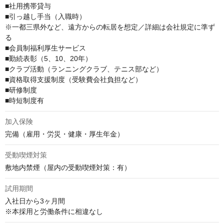
■社用携帯貸与

■引っ越し手当（入職時）

※一都三県外など、遠方からの転居を想定／詳細は会社規定に準ず
る

■会員制福利厚⽣サービス

■勤続表彰（5、10、20年）

■クラブ活動（ランニングクラブ、テニス部など）

■資格取得⽀援制度（受験費会社負担など）

■研修制度

■時短制度有
加入保険
完備（雇⽤・労災・健康・厚⽣年⾦）
受動喫煙対策
敷地内禁煙（屋内の受動喫煙対策：有）
試用期間
入社日から3ヶ月間

※本採用と労働条件に相違なし