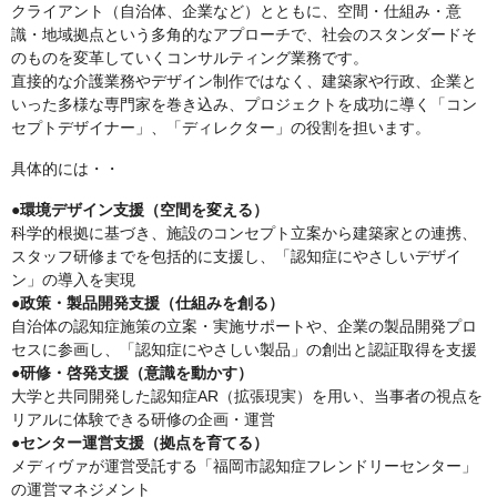
クライアント（自治体、企業など）とともに、空間・仕組み・意
識・地域拠点という多角的なアプローチで、社会のスタンダードそ
のものを変革していくコンサルティング業務です。
直接的な介護業務やデザイン制作ではなく、建築家や行政、企業と
いった多様な専門家を巻き込み、プロジェクトを成功に導く「コン
セプトデザイナー」、「ディレクター」の役割を担います。
具体的には・・
●環境デザイン支援（空間を変える）
科学的根拠に基づき、施設のコンセプト立案から建築家との連携、
スタッフ研修までを包括的に支援し、「認知症にやさしいデザイ
ン」の導入を実現
●政策・製品開発支援（仕組みを創る）
自治体の認知症施策の立案・実施サポートや、企業の製品開発プロ
セスに参画し、「認知症にやさしい製品」の創出と認証取得を支援
●研修・啓発支援（意識を動かす）
大学と共同開発した認知症AR（拡張現実）を用い、当事者の視点を
リアルに体験できる研修の企画・運営
●センター運営支援（拠点を育てる）
メディヴァが運営受託する「福岡市認知症フレンドリーセンター」
の運営マネジメント