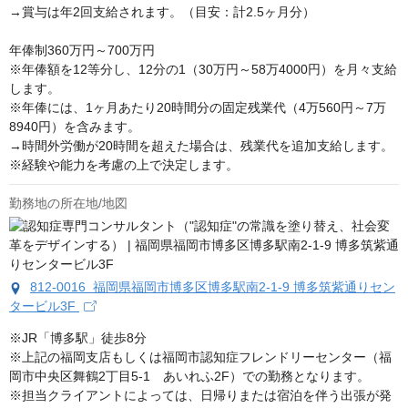
→賞与は年2回支給されます。（目安：計2.5ヶ月分）

年俸制360万円～700万円

※年俸額を12等分し、12分の1（30万円～58万4000円）を月々支給
します。

※年俸には、1ヶ月あたり20時間分の固定残業代（4万560円～7万
8940円）を含みます。

→時間外労働が20時間を超えた場合は、残業代を追加支給します。

※経験や能力を考慮の上で決定します。
勤務地の所在地/地図
812-0016 福岡県福岡市博多区博多駅南2-1-9 博多筑紫通りセン
タービル3F
※JR「博多駅」徒歩8分

※上記の福岡支店もしくは福岡市認知症フレンドリーセンター（福
岡市中央区舞鶴2丁目5-1　あいれふ2F）での勤務となります。

※担当クライアントによっては、日帰りまたは宿泊を伴う出張が発