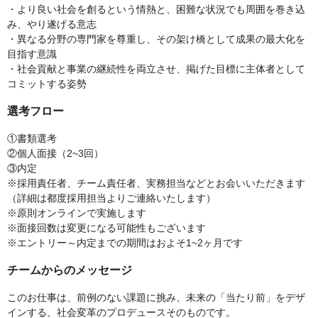
・より良い社会を創るという情熱と、困難な状況でも周囲を巻き込
み、やり遂げる意志
・異なる分野の専門家を尊重し、その架け橋として成果の最大化を
目指す意識
・社会貢献と事業の継続性を両立させ、掲げた目標に主体者として
コミットする姿勢
選考フロー
①書類選考
②個人面接（2~3回）
③内定
※採用責任者、チーム責任者、実務担当などとお会いいただきます
（詳細は都度採用担当よりご連絡いたします）
※原則オンラインで実施します
※面接回数は変更になる可能性もございます
※エントリー～内定までの期間はおよそ1~2ヶ月です
チームからのメッセージ
このお仕事は、前例のない課題に挑み、未来の「当たり前」をデザ
インする、社会変革のプロデュースそのものです。