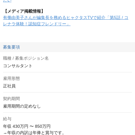
たい
【メディア掲載情報】
有働由美子さんが編集長を務めるヒャクタスTVで紹介「第5話 / コ
レナラ体験！認知症フレンドリー」
募集要項
職種 / 募集ポジション名
コンサルタント
雇用形態
正社員
契約期間
雇用期間の定めなし
給与
年収
430万円 〜 850万円
→年収の内訳は年俸と賞与です。
