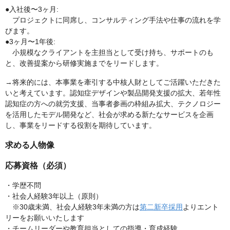
●入社後〜3ヶ月:
プロジェクトに同席し、コンサルティング手法や仕事の流れを学
びます。
●3ヶ月〜1年後:
小規模なクライアントを主担当として受け持ち、サポートのも
と、改善提案から研修実施までをリードします。
→将来的には、本事業を牽引する中核人財としてご活躍いただきた
いと考えています。認知症デザインや製品開発支援の拡大、若年性
認知症の方への就労支援、当事者参画の枠組み拡大、テクノロジー
を活用したモデル開発など、社会が求める新たなサービスを企画
し、事業をリードする役割を期待しています。
求める人物像
応募資格（必須）
・学歴不問
・社会人経験3年以上（原則）
※30歳未満、社会人経験3年未満の方は
第二新卒採用
よりエント
リーをお願いいたします
・チームリーダーや教育担当としての指導・育成経験