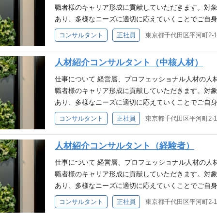
で一連のプロセスを担当いただきます。企業担当と
職者様のキャリア形成に貢献していただきます。対
ォローを入れる業務も含まれます。 【キャリアアドバ
あり、多様なニーズに適切に応えていくことでご自身
た求職者様とWEBまたは対面でカウンセリングを行
界および管理部門に特化した人材紹介を行う当社に
コンサルタント
正社員
東京都千代田区平河町2-16
までのご経歴や希望されている業務内容などをヒア
ます。 新規の顧客もお客様からの紹介で獲得してい
リアプランを一緒に考案し、ご提案します。 一人あ
（取材を実施し求人票を作成）、人材のマッチング
人材紹介コンサルタント（中核人材）
す。複数回の面談や、2～3年かけて転職のご相談に
■人材紹介業（両面） 【リクルーティングアドバイザ
る業務 －採用支援 対象顧客：大手～中堅・中小監
事務所、上場企業、IPOを目指す成長企業等）の戦
仕事について 経営層、プロフェッショナル人材の人
ィングファーム、金融機関、特許事務所、事業会社の
案、決定まで一連のプロセスを担当いただきます。
職者様のキャリア形成に貢献していただきます。対
規／既存営業 候補者スカウト、サーチ ※キャリア
り、適宜フォローを入れる業務も含まれます。 【キャ
あり、多様なニーズに適切に応えていくことでご自身
に、メンバーのマネージメントをお任せします。 ※
計士、税理士等）とWEBまたは対面でカウンセリン
界および管理部門に特化した人材紹介を行う当社に
コンサルタント
正社員
東京都千代田区平河町2-16
人材紹介について研修。その後は先輩に同行しなが
い、これまでのご経歴や希望されている業務内容な
ます。 新規の顧客もお客様からの紹介で獲得してい
す。 応募要件 【必須要件】 （いずれか） 人材営業
適なキャリアプランを一緒に考案し、ご提案します。
（取材を実施し求人票を作成）、人材のマッチング
める人物像】 ・ 先読みして行動出来る方 ・目標に
人材紹介コンサルタント（経験者）
が多いです。複数回の面談や、2～3年かけて転職の
■人材紹介業（両面） 【リクルーティングアドバイザ
ャッチアップの早い方 他社との違い ■業界に深く
社の定める業務 対象顧客：大手～中堅・中小監査法
事務所、上場企業、IPOを目指す成長企業等）の戦
仕事について 経営層、プロフェッショナル人材の人
す 弊社は、大阪エリアにおいて会計事務所・会計コ
ングファーム、金融機関、特許事務所、事業会社の経
案、決定まで一連のプロセスを担当いただきます。
職者様のキャリア形成に貢献していただきます。対
ルをキープしています。 専門性が高い分野での人材
／既存営業 候補者スカウト、サーチ ※キャリアパ
り、適宜フォローを入れる業務も含まれます。 【キャ
あり、多様なニーズに適切に応えていくことでご自身
果、お客様から厚い信頼を獲得しています。 信頼関
メンバーのマネージメントをお任せします。 ※教育
計士、税理士等）とWEBまたは対面でカウンセリン
界および管理部門に特化した人材紹介を行う当社に
コンサルタント
正社員
東京都千代田区平河町2-16
の専門家の方々に対し、密なコミュニケーションを
紹介について研修。その後は先輩に同行しながら企業
い、これまでのご経歴や希望されている業務内容な
ます。 新規の顧客もお客様からの紹介で獲得してい
す。 ■新規ビジネスの提案にもチャレンジできます
募資格 ◆必須要件◆ ・提案営業経験 2年以上 