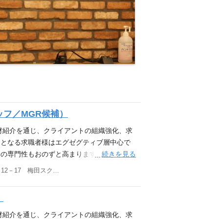
フ／MGR候補）
材紹介を通じ、クライアントの組織強化、求
象となる求職者様はエグゼグティブ層中心で
続きを見る
の専門性もおのずと高まります。 ■会計士
ルティング営業をお任せします。 新規の顧
大阪府大阪市北区梅田1－12－17 梅田スクエアビルディング6F
細：顧客の人材要件定義作成（取材を実施し
ロー、後輩・新人の育成。 ■人材紹介業
）
 クライアント（監査法人、会計事務所、上
け、課題のヒアリングから人材の提案、決定ま
材紹介を通じ、クライアントの組織強化、求