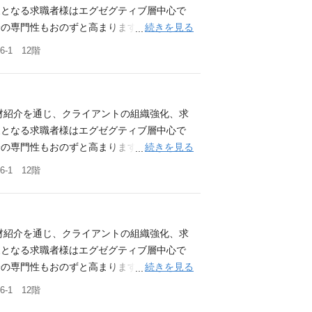
して求職者の方に面接対策をしたり、適宜フ
象となる求職者様はエグゼグティブ層中心で
イザー（CA）】 転職相談のご登録があっ
続きを見る
の専門性もおのずと高まります。 ■会計業
います。 ご転職を考えたご事情を伺い、これ
て提案型のコンサルティング営業をお任せし
-1 12階
リングしながら、その方にとって最適なキャ
ます。 ■職務詳細：顧客の人材要件定義作成
たり1～2時間程度お時間をとることが多いで
、既存顧客のフォロー、後輩・新人の育成。
乗ることもあります。 ※その他、会社の定め
ー（RA）】 クライアント（監査法人、会計
査法人、税理士法人、会計事務所、コンサルテ
略実現に向け、課題のヒアリングから人材の提
材紹介を通じ、クライアントの組織強化、求
経営層・経営管理部門等 営業スタイル：新
企業担当として求職者の方に面接対策をした
象となる求職者様はエグゼグティブ層中心で
パス：ご希望と適性に応じて、1年後をめど
リアアドバイザー（CA）】 求職者様（会
続きを見る
の専門性もおのずと高まります。 ■会計業
教育：1週間は座学で会計業界の専門知識や
グを行います。 ご転職を考えたご事情を伺
て提案型のコンサルティング営業をお任せし
-1 12階
ら企業訪問してコンサルティングを学びま
どをヒアリングしながら、その方にとって最
ます。 ■職務詳細：顧客の人材要件定義作成
経験 1年以上 法人営業経験 2年以上 【求
 一人あたり1～2時間程度お時間をとること
、既存顧客のフォロー、後輩・新人の育成。
対して逆算し行動する習慣がある方 ・情報キ
ご相談に乗ることもあります。 ※その他、会
ー（RA）】 クライアント（監査法人、会計
入り込むコンサルティングスキルが身につきま
人、税理士法人、会計事務所、コンサルティ
略実現に向け、課題のヒアリングから人材の提
材紹介を通じ、クライアントの組織強化、求
ンサル業界の人材紹介売上シェアトップレベ
営層・経営管理部門等 営業スタイル：新規
企業担当として求職者の方に面接対策をした
象となる求職者様はエグゼグティブ層中心で
コンサルティング業務を積み重ねてきた結
ス：ご希望と適性に応じて、1年後をめどに、
リアアドバイザー（CA）】 求職者様（会
続きを見る
の専門性もおのずと高まります。 ■会計業
係・人間関係を重んじる傾向が強い会計業界
：1週間は座学で会計業界の専門知識や人材
グを行います。 ご転職を考えたご事情を伺
て提案型のコンサルティング営業をお任せし
-1 12階
行いながら提案を行うスキルが身につきま
訪問してコンサルティングを学びます。 応
どをヒアリングしながら、その方にとって最
ます。 ■職務詳細：顧客の人材要件定義作成
 ・これまで構築してきた会計業界における顧
市況や製品力だけでなく、自ら顧客課題を分析