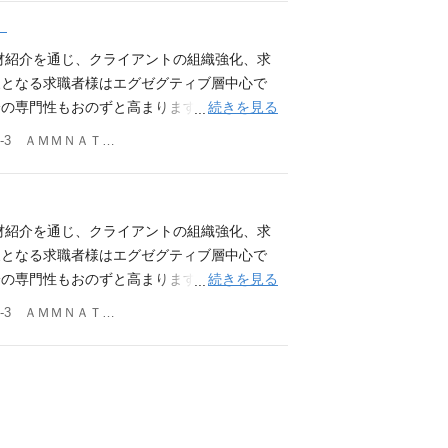
 一人あたり1～2時間程度お時間をとること
、既存顧客のフォロー、後輩・新人の育成。
ソリューションの提案をすることが可能で
・士業の方と関わる業務経験 専門性の高い
）
ご相談に乗ることもあります。 ※その他、会
ー（RA）】 クライアント（監査法人、会計
広げたいと考えるプロフェッショナル人材に
合い信頼関係を築ける方 ◆歓迎要件◆ ・
人、税理士法人、会計事務所、コンサルティ
略実現に向け、課題のヒアリングから人材の提
材紹介を通じ、クライアントの組織強化、求
を広げる役割を担って頂きたいと考えていま
いません。 チームの目標達成のためにメン
営層・経営管理部門等 営業スタイル：新規
企業担当として求職者の方に面接対策をした
象となる求職者様はエグゼグティブ層中心で
早期にマネジメントにも挑戦出来る環境です。
。 ◆求める人物像◆ ・目標達成へのこだわ
ス：ご希望と適性に応じて、1年後をめどに、
リアアドバイザー（CA）】 求職者様（会
続きを見る
の専門性もおのずと高まります。 ■会計士
中になった経験、簡単にあきらめず最後まで
：1週間は座学で会計業界の専門知識や人材
グを行います。 ご転職を考えたご事情を伺
ルティング営業をお任せします。 新規の顧
愛知県名古屋市中区栄1-3-3 ＡＭＭＮＡＴビル７階
せた方 先輩や上司からのアドバイスを多角
訪問してコンサルティングを学びます。 応
どをヒアリングしながら、その方にとって最
細：顧客の人材要件定義作成（取材を実施し
ことが出来る方 他社との違い ■早期のキャ
市況や製品力だけでなく、自ら顧客課題を分析
 一人あたり1～2時間程度お時間をとること
ロー、後輩・新人の育成。 ■人材紹介業
度で、早期にマネジメントにも挑戦出来る環
・社内外との交渉やプロジェクト推進の経験
ご相談に乗ることもあります。 ※その他、会
 クライアント（監査法人、会計事務所、上
る環境 ・ターゲットは絞っていますが、業界
係者と連携し、プロジェクトを推進できる
人、税理士法人、会計事務所、コンサルティ
け、課題のヒアリングから人材の提案、決定ま
材紹介を通じ、クライアントの組織強化、求
活躍しています。 ・コアタイムなしのフル
トの経験 ※後輩指導やチーム目標の管理な
営層・経営管理部門等 営業スタイル：新規
して求職者の方に面接対策をしたり、適宜フ
象となる求職者様はエグゼグティブ層中心で
自由度が高く、自ら動くことが求められる会
チーム全体のパフォーマンス向上に貢献した
ス：ご希望と適性に応じて、1年後をめどに、
イザー（CA）】 転職相談のご登録があっ
続きを見る
の専門性もおのずと高まります。 ■会計士
いた営業施策の立案・実行経験 数値を分析
：1週間は座学で会計業界の専門知識や人材
います。 ご転職を考えたご事情を伺い、これ
ルティング営業をお任せします。 新規の顧
愛知県名古屋市中区栄1-3-3 ＡＭＭＮＡＴビル７階
高く評価します。 ◆求める人物像◆ ・目標
訪問してコンサルティングを学びます。 応
リングしながら、その方にとって最適なキャ
細：顧客の人材要件定義作成（取材を実施し
標に向かって夢中になった経験、簡単にあき
ント経験（3年以上） ※RA・CA・両面は
たり1～2時間程度お時間をとることが多いで
ロー、後輩・新人の育成。 ■人材紹介業
当事者意識をお持ちの方 チームや顧客のた
を達成した実績のある方 ◆歓迎要件◆ ・
乗ることもあります。 ※その他、会社の定め
 クライアント（監査法人、会計事務所、上
る方 他社との違い ■早期のキャリアアップ
マネジメントの経験 ※後輩指導やチーム目
士法人、会計事務所、コンサルティングファ
け、課題のヒアリングから人材の提案、決定ま
にマネジメントにも挑戦出来る環境です。 ■
けでなく、チーム全体のパフォーマンス向上
営管理部門等 営業スタイル：新規／既存営
して求職者の方に面接対策をしたり、適宜フ
ーゲットは絞っていますが、業界に縛りがあ
数値に基づいた営業施策の立案・実行経験 数
望と適性に応じて、1年後をめどに、メンバー
イザー（CA）】 転職相談のご登録があっ