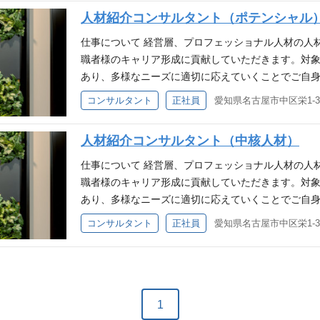
適なキャリアプランを一緒に考案し、ご提案します。
（取材を実施し求人票を作成）、人材のマッチング
客ネットワークから最新のニーズを把握し、新たな
し、戦略を立て、成果に結びつけることのできる方 
人材紹介コンサルタント（ポテンシャル
が多いです。複数回の面談や、2～3年かけて転職の
■人材紹介業（両面） 【リクルーティングアドバイザ
す。 ・弊社には会計業界から一般企業へ活躍の幅を
方々と円滑にコミュニケーションを取り、対等に渡り
社の定める業務 対象顧客：大手～中堅・中小監査法
事務所、上場企業、IPOを目指す成長企業等）の戦
仕事について 経営層、プロフェッショナル人材の人
多くご登録を頂いています。求職者のキャリアの幅
リーダーとしてチームをまとめた経験 ※規模は問
ングファーム、金融機関、特許事務所、事業会社の経
案、決定まで一連のプロセスを担当いただきます。
職者様のキャリア形成に貢献していただきます。対
す。 ■早期のキャリアアップが実現可能な環境 ・
バーを巻き込み、主体的に行動した経験を歓迎します
／既存営業 候補者スカウト、サーチ ※キャリアパ
り、適宜フォローを入れる業務も含まれます。 【キャ
あり、多様なニーズに適切に応えていくことでご自身
りと、やり抜く力のある方 高い目標に向かって夢
メンバーのマネージメントをお任せします。 ※教育
計士、税理士等）とWEBまたは対面でカウンセリン
事務所や監査法人に特化した当社にて提案型のコンサ
コンサルタント
正社員
粘り強くやり切る力 ・ 向上心と柔軟性を持ち合わ
紹介について研修。その後は先輩に同行しながら企業
い、これまでのご経歴や希望されている業務内容な
客もお客様からの紹介で獲得しています。 ■職務詳
的に捉え、「まずはやってみる」姿勢で行動を変える
募資格 ◆必須要件◆ ・提案営業経験 3年以上 
適なキャリアプランを一緒に考案し、ご提案します。
求人票を作成）、人材のマッチング、既存顧客のフォ
リアアップが実現可能な環境 ・成果に応じた評価制
し、戦略を立て、成果に結びつけることのできる方 
人材紹介コンサルタント（中核人材）
が多いです。複数回の面談や、2～3年かけて転職の
（両面） 【リクルーティングアドバイザー（RA）】
境です。 ■裁量権が大きく、自由度高く仕事が出来
単なる「提案」だけでなく、立場の異なる複数の関
社の定める業務 対象顧客：大手～中堅・中小監査法
場企業、IPOを目指す成長企業等）の戦略実現に向
仕事について 経営層、プロフェッショナル人材の人
に縛りがありません。型にはまらず自由に動ける方が
方 ◆歓迎要件◆ ・リーダーやメンバーマネジメン
ングファーム、金融機関、特許事務所、事業会社の経
で一連のプロセスを担当いただきます。企業担当と
職者様のキャリア形成に貢献していただきます。対
フレックス制度を取り入れており、働き方としても
ど、規模は問いません。 自身の成果だけでなく、
／既存営業 候補者スカウト、サーチ ※キャリアパ
ォローを入れる業務も含まれます。 【キャリアアドバ
あり、多様なニーズに適切に応えていくことでご自身
社です。
経験を歓迎します。 ・KPI管理など、数値に基づ
メンバーのマネージメントをお任せします。 ※教育
た求職者様とWEBまたは対面でカウンセリングを行
事務所や監査法人に特化した当社にて提案型のコンサ
コンサルタント
正社員
し、仮説を立て、戦略的に活動を改善してきた経験を
紹介について研修。その後は先輩に同行しながら企業
までのご経歴や希望されている業務内容などをヒア
客もお客様からの紹介で獲得しています。 ■職務詳
達成へのこだわりと、やり抜く力のある方 高い目
募資格 ◆必須要件◆ ・人材紹介会社でのコンサルタ
リアプランを一緒に考案し、ご提案します。 一人あ
求人票を作成）、人材のマッチング、既存顧客のフォ
らめず最後まで粘り強くやり切る力 ・課題解決への
問いません。 「個の力」で顧客を開拓し、高い目標
す。複数回の面談や、2～3年かけて転職のご相談に
（両面） 【リクルーティングアドバイザー（RA）】
めに、自身が何ができるかを主体的に考え、行動でき
ベンチャー企業での就業経験 ・リーダーやメンバー
る業務 対象顧客：大手～中堅・中小監査法人、税理
場企業、IPOを目指す成長企業等）の戦略実現に向
が実現可能な環境 ・成果に応じた評価制度で、早期
標の管理など、規模は問いません。 自身の成果だ
ーム、金融機関、特許事務所、事業会社の経営層・経
で一連のプロセスを担当いただきます。企業担当と
1
裁量権が大きく、自由度高く仕事が出来る環境 ・タ
に貢献した経験を歓迎します。 ・KPI管理など、
業 候補者スカウト、サーチ ※キャリアパス：ご希
ォローを入れる業務も含まれます。 【キャリアアドバ