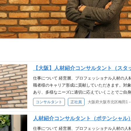
【大阪】人材紹介コンサルタント（スタッ
仕事について 経営層、プロフェッショナル人材の人
職者様のキャリア形成に貢献していただきます。対
あり、多様なニーズに適切に応えていくことでご自身
事務所や監査法人に特化した当社にて提案型のコンサ
コンサルタント
正社員
客もお客様からの紹介で獲得しています。 ■職務詳
求人票を作成）、人材のマッチング、既存顧客のフォ
人材紹介コンサルタント（ポテンシャル
（両面） 【リクルーティングアドバイザー（RA）】
場企業、IPOを目指す成長企業等）の戦略実現に向
仕事について 経営層、プロフェッショナル人材の人