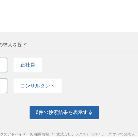
りません。型にはまらず自由に動ける方が活躍してい
値を分析し、仮説を立て、戦略的に活動を改善してき
のマネージメントをお任せします。 ※教育：1週間
た求職者様とWEBまたは対面でカウンセリングを行
制度を取り入れており、働き方としても自由度が高
◆ ・変化を楽しみ、自らをアップデートし続けられ
いて研修。その後は先輩に同行しながら企業訪問して
までのご経歴や希望されている業務内容などをヒア
識や手法を常にアップデートしていける柔軟性のある
必須要件◆ ・提案営業経験 2年以上 市況や製品
リアプランを一緒に考案し、ご提案します。 一人あ
できる論理的思考力をお持ちの方 成果を出すため
を立て、成果に結びつけることのできる方 ・士業の
す。複数回の面談や、2～3年かけて転職のご相談に
顧客・候補者のために行動できる方 ・チームへの貢
滑にコミュニケーションを取り、対等に渡り合い信頼関
る業務 対象顧客：大手～中堅・中小監査法人、税理
成果を追求するだけでなく、知見やノウハウを惜し
としてチームをまとめた経験 ※規模は問いません
ーム、金融機関、特許事務所、事業会社の経営層・経
の求人を探す
マンス向上に貢献していただける方 他社との違い ■
き込み、主体的に行動した経験を歓迎します。 ◆求
業 候補者スカウト、サーチ ※キャリアパス：ご希
果に応じた評価制度で、早期にマネジメントにも挑戦
り抜く力のある方 高い目標に向かって夢中になっ
のマネージメントをお任せします。 ※教育：1週間
度高く仕事が出来る環境 ・ターゲットは絞っていま
て
正社員
やり切る力 ・ 向上心と柔軟性を持ち合わせた方 
いて研修。その後は先輩に同行しながら企業訪問して
ず自由に動ける方が活躍しています。 ・コアタイム
え、「まずはやってみる」姿勢で行動を変えることが
必須要件◆ ・提案営業経験 3年以上 市況や製品
り、働き方としても自由度が高く、自ら動くことが
ップが実現可能な環境 ・成果に応じた評価制度で、
を立て、成果に結びつけることのできる方 ・社内外
て
コンサルタント
す。 ■裁量権が大きく、自由度高く仕事が出来る環
「提案」だけでなく、立場の異なる複数の関係者と連
りがありません。型にはまらず自由に動ける方が活躍
要件◆ ・リーダーやメンバーマネジメントの経験 
ックス制度を取り入れており、働き方としても自由
問いません。 自身の成果だけでなく、チーム全体
す。
します。 ・KPI管理など、数値に基づいた営業施
6
件の検索結果を表示する
て、戦略的に活動を改善してきた経験を高く評価しま
わりと、やり抜く力のある方 高い目標に向かって
で粘り強くやり切る力 ・課題解決への当事者意識を
クスアドバイザーズ 採用情報
株式会社レックスアドバイザーズ すべての求人