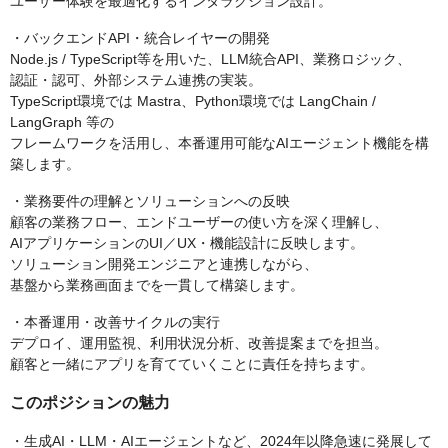
ユーザー体験を最適化するインタラクション設計。
・バックエンドAPI・統合レイヤーの開発
Node.js / TypeScript等を用いた、LLM統合API、業務ロジック、
認証・認可、外部システム連携の実装。
TypeScript環境では Mastra、Python環境では LangChain /
LangGraph 等の
フレームワークを活用し、本番運用可能なAIエージェント機能を構
築します。
・業務要件の理解とソリューションへの反映
顧客の業務フロー、エンドユーザーの使い方を深く理解し、
AIアプリケーションのUI／UX・機能設計に反映します。
ソリューション開発エンジニアと連携しながら、
基盤から業務画面までを一貫して構築します。
・本番運用・改善サイクルの実行
デプロイ、運用監視、利用状況分析、改善提案までを担当。
顧客と一緒にアプリを育てていくことに責任を持ちます。
このポジションの魅力
・生成AI・LLM・AIエージェントなど、2024年以降急速に発展して