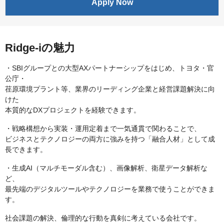
Apply Now
Ridge-iの魅力
・SBIグループとの大型AXパートナーシップをはじめ、トヨタ・官
公庁・
荏原環境プラント等、業界のリーディング企業と経営課題解決に向
けた
本質的なDXプロジェクトを経験できます。
・戦略構想から実装・運用定着まで一気通貫で関わることで、
ビジネスとテクノロジーの両方に強みを持つ「融合人材」として成
長できます。
・生成AI（マルチモーダル含む）、画像解析、衛星データ解析な
ど、
最先端のデジタルツールやテクノロジーを業務で使うことができま
す。
社会課題の解決、倫理的な行動を真剣に考えている会社です。