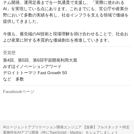
テム開発、運用定着までを一気通貫で支援し、「実際に使われる
AI」を実現している点にあります。これまでにも、官公庁や産業分
野において多数の実績を有し、社会インフラを支える領域で価値を
提供してきました。

今後も、最先端のAI技術と現場理解を掛け合わせることで、社会お
よび産業に対する本質的な価値創出を推進していきます。
受賞歴
第4回、第5回、第6回宇宙開発利⽤⼤賞

みずほイノベーションアワード

デロイトトーマツ Fast Growth 50

など　多数
Facebookページ
AIエージェントアプリケーション開発エンジニア 【急募】フルスタック × 特定
業務特化AIアプリ開発（特にTypeScript・Mastra） をシェアしましょう