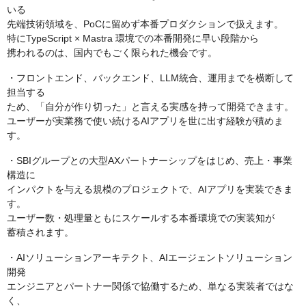
いる
先端技術領域を、PoCに留めず本番プロダクションで扱えます。
特にTypeScript × Mastra 環境での本番開発に早い段階から
携われるのは、国内でもごく限られた機会です。
・フロントエンド、バックエンド、LLM統合、運用までを横断して
担当する
ため、「自分が作り切った」と言える実感を持って開発できます。
ユーザーが実業務で使い続けるAIアプリを世に出す経験が積めま
す。
・SBIグループとの大型AXパートナーシップをはじめ、売上・事業
構造に
インパクトを与える規模のプロジェクトで、AIアプリを実装できま
す。
ユーザー数・処理量ともにスケールする本番環境での実装知が
蓄積されます。
・AIソリューションアーキテクト、AIエージェントソリューション
開発
エンジニアとパートナー関係で協働するため、単なる実装者ではな
く、