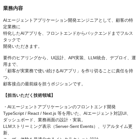
業務内容
AIエージェントアプリケーション開発エンジニアとして、顧客の特
定業務に
特化したAIアプリを、フロントエンドからバックエンドまでフルス
タックで
開発いただきます。
要件のヒアリングから、UI設計、API実装、LLM統合、デプロイ、運
用まで、
「顧客が実業務で使い続けるAIアプリ」を作り切ることに責任を持
つ、
顧客接点の最前線を担うポジションです。
【担当いただく技術領域】
・AIエージェントアプリケーションのフロントエンド開発
TypeScript / React / Next.js 等を用いた、AIエージェント対話UI、
ダッシュボード、業務画面の設計・実装。
LLMストリーミング表示（Server-Sent Events）、リアルタイム更
新、