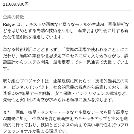
11,609,900円
企業の特徴
Ridge-iは、テキストや画像など様々なモデルの生成AI、画像解析な
どをはじめとする先端AI技術を活用し、産業および社会に対する新
たな価値創出を推進しています。

単なる技術検証にとどまらず、「実際の現場で使われること」にこ
だわり、顧客の業務や意思決定プロセスに深く入り込みながら、課
題設計からシステム開発、運用定着までを一気通貫で支援していま
す。

取り組むプロジェクトは、企業規模に関わらず、技術的難易度の高
さ、ビジネスインパクト、社会的意義の観点から厳選しており、製
造業DXや衛星データ解析、安全保障・インテリジェンス領域など、
先端性と実用性の両立が求められる領域に強みを持ちます。

また、画像・衛星・センサーデータなど多様なデータを扱う高度な
AI開発に加え、生成AIを含む最新技術のキャッチアップと実装を継
続的に行っており、技術とビジネスの両面で高い専門性を持つプロ
フェッショナルが集まる環境です。
