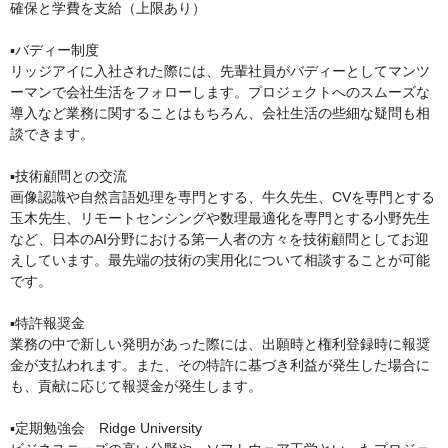
確保と学費を支給（上限あり）

▪️バディー制度

リッジアイに入社された際には、先輩社員がバディーとしてマンツ
ーマンで会社生活をフォローします。プロジェクトへのスムーズな
導入など業務に関することはもちろん、会社生活の些細な疑問も相
談できます。

▪️技術顧問との交流

画像認識や自然言語処理を専門とする、牛久先生、CVを専門とする
玉木先生、リモートセンシングや数理最適化を専門とする小野先生
など、日本のAI分野における第一人者の方々を技術顧問としてお迎
えしています。最先端の技術の実用化について相談することが可能
です。

▪️特許報奨金

業務の中で新しい発明があった際には、出願時と権利登録時に報奨
金が支払われます。また、その特許に基づき利益が発生した場合に
も、貢献に応じて報奨金が発生します。

▪️定期勉強会　Ridge University
