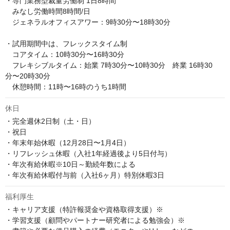
・専門業務型裁量労働制 1日8時間 

　みなし労働時間8時間/日 

　ジェネラルオフィスアワー：9時30分〜18時30分

・試用期間中は、フレックスタイム制

　コアタイム：10時30分〜16時30分

　フレキシブルタイム：始業 7時30分〜10時30分　終業 16時30
分〜20時30分

　休憩時間：11時〜16時のうち1時間
休日
・完全週休2日制（土・日）

・祝日

・年末年始休暇（12月28日〜1月4日）

・リフレッシュ休暇（入社1年経過後より5日付与）

・年次有給休暇※10日～勤続年数による

・年次有給休暇付与前（入社6ヶ月）特別休暇3日
福利厚生
・キャリア支援（特許報奨金や資格取得支援）※

・学習支援（顧問やパートナー研究者による勉強会）※
