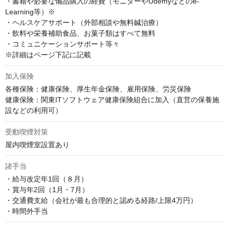
・書籍や必要な備品購入の経費（モニターやUdemyなどのe-
Learning等）※

・ヘルスケアサポート（外部相談や無料鍼治療）

・飲料や栄養補助食品、お菓子類はすべて無料

・コミュニケーションサポート等々

※詳細はページ下記に記載
加入保険
各種保険：健康保険、厚生年金保険、雇用保険、労災保険

健康保険：関東ITソフトウェア健康保険組合に加入（直営の保養施
設などの利用可）
受動喫煙対策
屋内喫煙室設置あり
諸手当
・給与改定年1回（８月） 

・賞与年2回（1月・7月） 

・交通費支給（会社が最も合理的と認める経路/上限4万円） 

・時間外手当