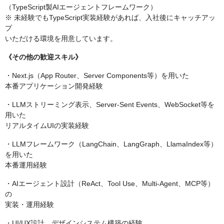
（TypeScript製AIエージェントフレームワーク）
※ 未経験でもTypeScript実装経験があれば、入社後にキャッチアッ
プ
いただける環境を用意しています。
《その他の歓迎スキル》
・Next.js（App Router、Server Components等）を用いた
本番アプリケーション開発経験
・LLMストリーミング表示、Server-Sent Events、WebSocket等を
用いた
リアルタイムUIの実装経験
・LLMフレームワーク（LangChain、LangGraph、LlamaIndex等）
を用いた
本番運用経験
・AIエージェント設計（ReAct、Tool Use、Multi-Agent、MCP等）
の
実装・運用経験
・UI/UX設計、デザインシステム構築の経験