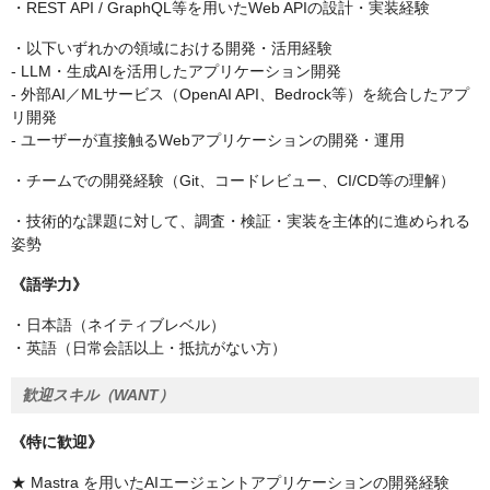
・REST API / GraphQL等を用いたWeb APIの設計・実装経験
・以下いずれかの領域における開発・活用経験
- LLM・生成AIを活用したアプリケーション開発
- 外部AI／MLサービス（OpenAI API、Bedrock等）を統合したアプ
リ開発
- ユーザーが直接触るWebアプリケーションの開発・運用
・チームでの開発経験（Git、コードレビュー、CI/CD等の理解）
・技術的な課題に対して、調査・検証・実装を主体的に進められる
姿勢
《語学力》
・日本語（ネイティブレベル）
・英語（日常会話以上・抵抗がない方）
歓迎スキル（WANT）
《特に歓迎》
★ Mastra を用いたAIエージェントアプリケーションの開発経験