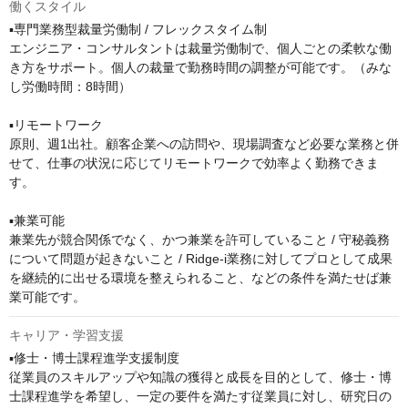
働くスタイル
▪️専門業務型裁量労働制 / フレックスタイム制

エンジニア・コンサルタントは裁量労働制で、個人ごとの柔軟な働
き方をサポート。個人の裁量で勤務時間の調整が可能です。（みな
し労働時間：8時間）

▪️リモートワーク

原則、週1出社。顧客企業への訪問や、現場調査など必要な業務と併
せて、仕事の状況に応じてリモートワークで効率よく勤務できま
す。　

▪️兼業可能

兼業先が競合関係でなく、かつ兼業を許可していること / 守秘義務
について問題が起きないこと / Ridge-i業務に対してプロとして成果
を継続的に出せる環境を整えられること、などの条件を満たせば兼
業可能です。
キャリア・学習支援
▪️修士・博士課程進学支援制度

従業員のスキルアップや知識の獲得と成長を目的として、修士・博
士課程進学を希望し、一定の要件を満たす従業員に対し、研究日の