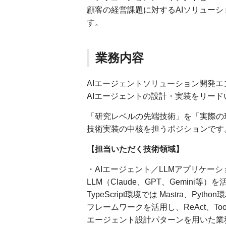
顧客の経営課題に対するAIソリュー
す。
業務内容
AIエージェントソリューション開発エ
AIエージェントの設計・実装をリード
「研究レベルの先端技術」を「実際の
技術実装の中核を担うポジションです
【担当いただく技術領域】
・AIエージェント／LLMアプリケーシ
LLM（Claude、GPT、Gemini
TypeScript環境では Mastra、Python環
フレームワークを活用し、ReAct、Tool U
エージェント設計パターンを用いた業