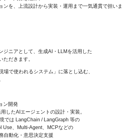
ションを、上流設計から実装・運用まで一気通貫で担いま
ンジニアとして、生成AI・LLMを活用した
いただきます。
現場で使われるシステム」に落とし込む、
。
ョン開発
等）を活用したAIエージェントの設計・実装。
境では LangChain / LangGraph 等の
se、Multi-Agent、MCPなどの
務自動化・意思決定支援