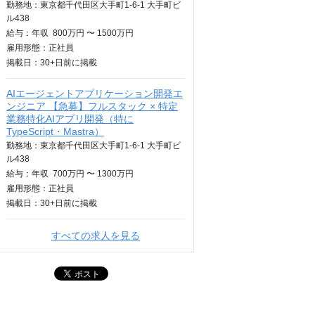
勤務地：東京都千代田区大手町1-6-1 大手町ビ
ル438
給与：
年収
800万円 〜 1500万円
雇用形態：正社員
掲載日：
30+日
前に掲載
AIエージェントアプリケーション開発エ
ンジニア 【急募】フルスタック × 特定
業務特化AIアプリ開発（特に
TypeScript・Mastra）
勤務地：東京都千代田区大手町1-6-1 大手町ビ
ル438
給与：
年収
700万円 〜 1300万円
雇用形態：正社員
掲載日：
30+日
前に掲載
すべての求人を見る