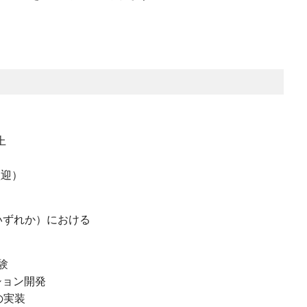
上
歓迎）
CPいずれか）における
験
ション開発
の実装