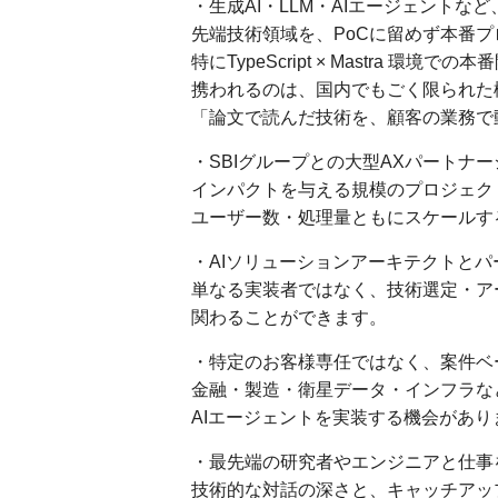
・生成AI・LLM・AIエージェントな
先端技術領域を、PoCに留めず本番
特にTypeScript × Mastra 環境
携われるのは、国内でもごく限られた
「論文で読んだ技術を、顧客の業務で
・SBIグループとの大型AXパートナ
インパクトを与える規模のプロジェク
ユーザー数・処理量ともにスケールす
・AIソリューションアーキテクトと
単なる実装者ではなく、技術選定・ア
関わることができます。
・特定のお客様専任ではなく、案件ベ
金融・製造・衛星データ・インフラな
AIエージェントを実装する機会があり
・最先端の研究者やエンジニアと仕事
技術的な対話の深さと、キャッチアッ