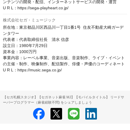
ンテンツの開発・配信、インターネットサービスの開発・運営

U R L：https://sega-playheart.co.jp/
株式会社セガ・ミュージック
所在地：東京都品川区西品川一丁目1番1号  住友不動産大崎ガーデ
ンタワー

代表者：代表取締役社長　清水 信彦

設立日：1980年7月29日

資本金：1000万円

事業内容：レーベル事業、音楽出版、音楽制作、ライブ・イベント
の主催・制作、映像制作、配信製作、俳優・声優のコーディネート

U R L：https://music.sega.co.jp/
【セガ札幌スタジオ】【セガネット麻雀 MJ】【モバイルタイトル】 リードサ
ーバープログラマー（麻雀経験不問) をシェアしましょう