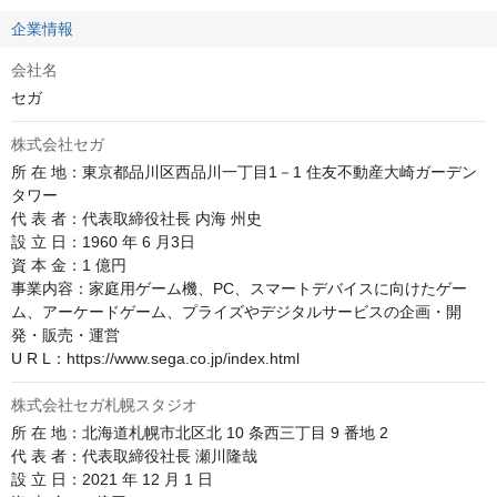
企業情報
会社名
セガ
株式会社セガ
所 在 地：東京都品川区西品川一丁目1－1 住友不動産大崎ガーデン
タワー

代 表 者：代表取締役社長 内海 州史

設 立 日：1960 年 6 月3日

資 本 金：1 億円

事業内容：家庭用ゲーム機、PC、スマートデバイスに向けたゲー
ム、アーケードゲーム、プライズやデジタルサービスの企画・開
発・販売・運営

U R L：https://www.sega.co.jp/index.html
株式会社セガ札幌スタジオ
所 在 地：北海道札幌市北区北 10 条西三丁目 9 番地 2

代 表 者：代表取締役社長 瀬川隆哉

設 立 日：2021 年 12 月 1 日
