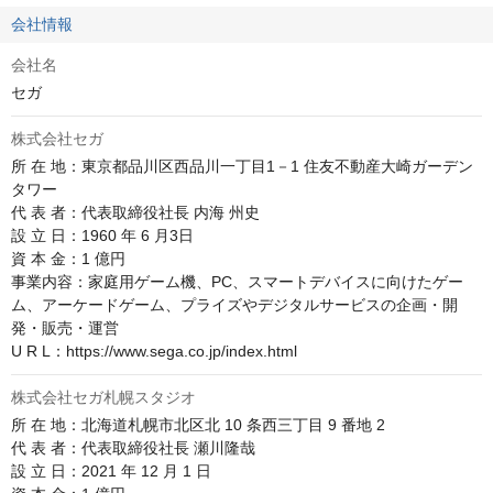
会社情報
会社名
セガ
株式会社セガ
所 在 地：東京都品川区西品川一丁目1－1 住友不動産大崎ガーデン
タワー

代 表 者：代表取締役社長 内海 州史

設 立 日：1960 年 6 月3日

資 本 金：1 億円

事業内容：家庭用ゲーム機、PC、スマートデバイスに向けたゲー
ム、アーケードゲーム、プライズやデジタルサービスの企画・開
発・販売・運営

U R L：https://www.sega.co.jp/index.html
株式会社セガ札幌スタジオ
所 在 地：北海道札幌市北区北 10 条西三丁目 9 番地 2

代 表 者：代表取締役社長 瀬川隆哉

設 立 日：2021 年 12 月 1 日
