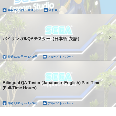
年収
350万円 〜 800万円
正社員
バイリンガルQAテスター（日本語–英語）
時給
1,250円 〜 1,400円
アルバイト・パート
Bilingual QA Tester (Japanese–English) Part-Time
(Full-Time Hours)
時給
1,250円 〜 1,400円
アルバイト・パート