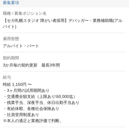
募集要項
職種 / 募集ポジション名
【セガ札幌スタジオ 障がい者採用】デバッガー・業務補助職(アル
バイト)
雇用形態
アルバイト・パート
契約期間
3か月毎の契約更新　最長3年間
給与
時給
1,150円 〜
・3ヶ月間の試用期間あり 

・交通費全額支給（上限あり\50,000迄） 

・残業手当、深夜手当、休日出勤手当あり 

・有給休暇、各種社会保険あり 

・社員登用制度あり

※本人の適正と業務評価で判断。