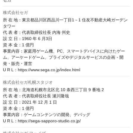
セガ
株式会社セガ
所 在 地：東京都品川区西品川一丁目1－1 住友不動産大崎ガーデン
タワー

代 表 者：代表取締役社長 内海 州史

設 立 日：1960 年 6 月3日

資 本 金：1 億円

事業内容：家庭用ゲーム機、PC、スマートデバイスに向けたゲー
ム、アーケードゲーム、プライズやデジタルサービスの企画・開
発・販売・運営

U R L：https://www.sega.co.jp/index.html
株式会社セガ札幌スタジオ
所 在 地：北海道札幌市北区北 10 条西三丁目 9 番地 2

代 表 者：代表取締役社長 瀬川隆哉

設 立 日：2021 年 12 月 1 日

資 本 金：1 億円

事業内容：ゲームコンテンツの開発、デバッグ

U R L：https://sega-sapporo-studio.co.jp/