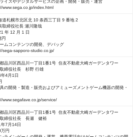
ライズやデジタルサービスの企画・開発・販売・運営

//www.sega.co.jp/index.html
道札幌市北区北 10 条西三丁目 9 番地 2

表取締役社長 瀬川隆哉

 年 12 月 1 日

億円

ームコンテンツの開発、デバッグ

//sega-sapporo-studio.co.jp/
都品川区西品川一丁目1番1号  住友不動産大崎ガーデンタワー

取締役社長　杉野 行雄

年4月1日



具の開発・製造・販売およびアミューズメントゲーム機器の開発・
//www.segafave.co.jp/service/
都品川区西品川一丁目1番1号  住友不動産大崎ガーデンタワー

取締役社長　長瀬　健裕

年7月14日

万円

ンラインゲームの開発・運営、携帯電話向けゲームコンテンツの開