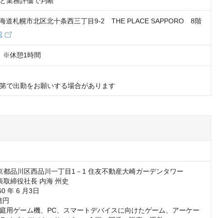
と業務評価で判断
 北海道札幌市北区北十条西三丁目9-2 THE PLACE SAPPORO 8階
認
00　※休憩1時間
第で出勤をお願いする場合があります
東京都品川区西品川一丁目1－1 住友不動産大崎ガーデンタワー

表取締役社長 内海 州史

0 年 6 月3日

億円

庭用ゲーム機、PC、スマートデバイスに向けたゲーム、アーケー