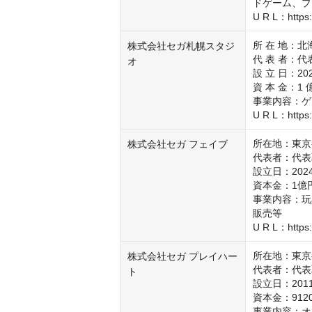
ドゲーム、プ
U R L：https:
所 在 地：北海
株式会社セガ札幌スタジ
代 表 者：代
オ
設 立 日：2021
資 本 金：1 
事業内容：ゲ
U R L：https:
所在地：東京
株式会社セガ フェイブ
代表者：代表
設立日：2024
資本金：1億円
事業内容：玩
販売等

U R L：https:
所在地：東京
株式会社セガ プレイハー
代表者：代表
ト
設立日：2011
資本金：9120
事業内容：オ