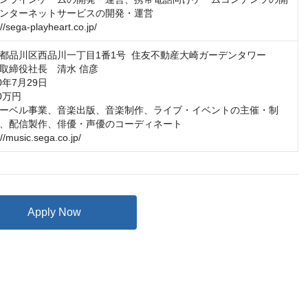
ンターネットサービスの開発・運営

/sega-playheart.co.jp/
都品川区西品川一丁目1番1号  住友不動産大崎ガーデンタワー

取締役社長　清水 信彦

年7月29日

万円

ーベル事業、音楽出版、音楽制作、ライブ・イベントの主催・制
、配信製作、俳優・声優のコーディネート

//music.sega.co.jp/
Apply Now