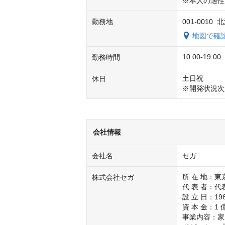
※本人の適性
勤務地
001-0010
地図で確
10:00-19:
勤務時間
土日祝

休日
※開発状況次
会社情報
会社名
セガ
所 在 地：
株式会社セガ
代 表 者：代
設 立 日：196
資 本 金：1 
事業内容：家