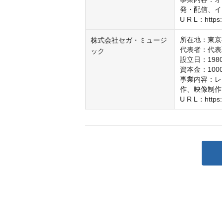
発・配信、イ
U R L：https:/
所在地：東京
株式会社セガ・ミュージ
代表者：代表
ック
設立日：1980
資本金：1000
事業内容：レ
作、映像制作
U R L：https: