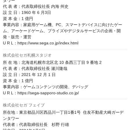
タワー

代 表 者：代表取締役社長 内海 州史

設 立 日：1960 年 6 月3日

資 本 金：1 億円

事業内容：家庭用ゲーム機、PC、スマートデバイスに向けたゲー
ム、アーケードゲーム、プライズやデジタルサービスの企画・開
発・販売・運営

U R L：https://www.sega.co.jp/index.html
株式会社セガ札幌スタジオ
所 在 地：北海道札幌市北区北 10 条西三丁目 9 番地 2

代 表 者：代表取締役社長 瀬川隆哉

設 立 日：2021 年 12 月 1 日

資 本 金：1 億円

事業内容：ゲームコンテンツの開発、デバッグ

U R L：https://sega-sapporo-studio.co.jp/
株式会社セガ フェイブ
所在地：東京都品川区西品川一丁目1番1号  住友不動産大崎ガーデ
ンタワー

代表者：代表取締役社長　杉野 行雄
