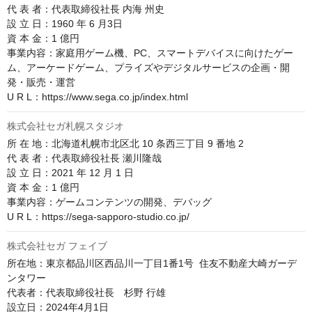
代 表 者：代表取締役社長 内海 州史

設 立 日：1960 年 6 月3日

資 本 金：1 億円

事業内容：家庭用ゲーム機、PC、スマートデバイスに向けたゲー
ム、アーケードゲーム、プライズやデジタルサービスの企画・開
発・販売・運営

U R L：https://www.sega.co.jp/index.html
株式会社セガ札幌スタジオ
所 在 地：北海道札幌市北区北 10 条西三丁目 9 番地 2

代 表 者：代表取締役社長 瀬川隆哉

設 立 日：2021 年 12 月 1 日

資 本 金：1 億円

事業内容：ゲームコンテンツの開発、デバッグ

U R L：https://sega-sapporo-studio.co.jp/
株式会社セガ フェイブ
所在地：東京都品川区西品川一丁目1番1号  住友不動産大崎ガーデ
ンタワー

代表者：代表取締役社長　杉野 行雄

設立日：2024年4月1日
