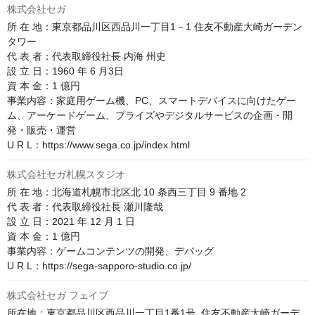
株式会社セガ
所 在 地：東京都品川区西品川一丁目1－1 住友不動産大崎ガーデン
タワー

代 表 者：代表取締役社長 内海 州史

設 立 日：1960 年 6 月3日

資 本 金：1 億円

事業内容：家庭用ゲーム機、PC、スマートデバイスに向けたゲー
ム、アーケードゲーム、プライズやデジタルサービスの企画・開
発・販売・運営

U R L：https://www.sega.co.jp/index.html
株式会社セガ札幌スタジオ
所 在 地：北海道札幌市北区北 10 条西三丁目 9 番地 2

代 表 者：代表取締役社長 瀬川隆哉

設 立 日：2021 年 12 月 1 日

資 本 金：1 億円

事業内容：ゲームコンテンツの開発、デバッグ

U R L：https://sega-sapporo-studio.co.jp/
株式会社セガ フェイブ
所在地：東京都品川区西品川一丁目1番1号  住友不動産大崎ガーデ