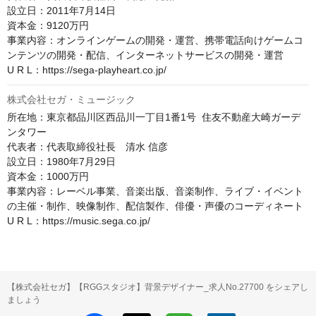
設立日：2011年7月14日

資本金：9120万円

事業内容：オンラインゲームの開発・運営、携帯電話向けゲームコ
ンテンツの開発・配信、インターネットサービスの開発・運営

U R L：https://sega-playheart.co.jp/
株式会社セガ・ミュージック
所在地：東京都品川区西品川一丁目1番1号  住友不動産大崎ガーデ
ンタワー

代表者：代表取締役社長　清水 信彦

設立日：1980年7月29日

資本金：1000万円

事業内容：レーベル事業、音楽出版、音楽制作、ライブ・イベント
の主催・制作、映像制作、配信製作、俳優・声優のコーディネート

U R L：https://music.sega.co.jp/
【株式会社セガ】【RGGスタジオ】背景デザイナー_求人No.27700 をシェアし
ましょう