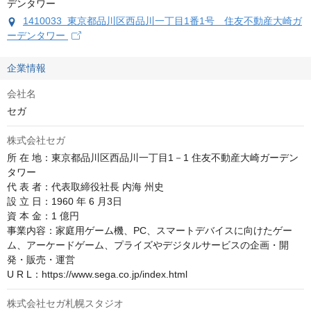
1410033 東京都品川区西品川一丁目1番1号 住友不動産大崎ガ
ーデンタワー
企業情報
会社名
セガ
株式会社セガ
所 在 地：東京都品川区西品川一丁目1－1 住友不動産大崎ガーデン
タワー

代 表 者：代表取締役社長 内海 州史

設 立 日：1960 年 6 月3日

資 本 金：1 億円

事業内容：家庭用ゲーム機、PC、スマートデバイスに向けたゲー
ム、アーケードゲーム、プライズやデジタルサービスの企画・開
発・販売・運営

U R L：https://www.sega.co.jp/index.html
株式会社セガ札幌スタジオ