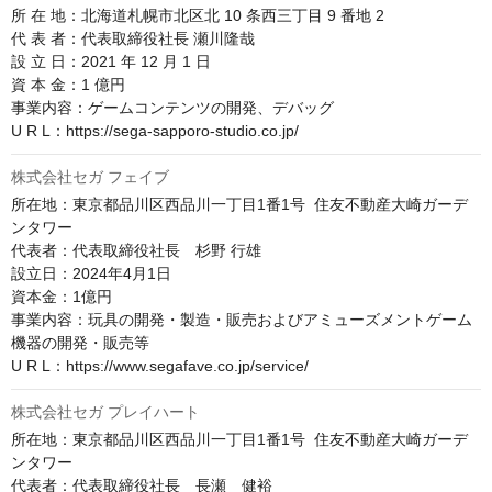
所 在 地：北海道札幌市北区北 10 条西三丁目 9 番地 2

代 表 者：代表取締役社長 瀬川隆哉

設 立 日：2021 年 12 月 1 日

資 本 金：1 億円

事業内容：ゲームコンテンツの開発、デバッグ

U R L：https://sega-sapporo-studio.co.jp/
株式会社セガ フェイブ
所在地：東京都品川区西品川一丁目1番1号  住友不動産大崎ガーデ
ンタワー

代表者：代表取締役社長　杉野 行雄

設立日：2024年4月1日

資本金：1億円

事業内容：玩具の開発・製造・販売およびアミューズメントゲーム
機器の開発・販売等

U R L：https://www.segafave.co.jp/service/
株式会社セガ プレイハート
所在地：東京都品川区西品川一丁目1番1号  住友不動産大崎ガーデ
ンタワー

代表者：代表取締役社長　長瀬　健裕
