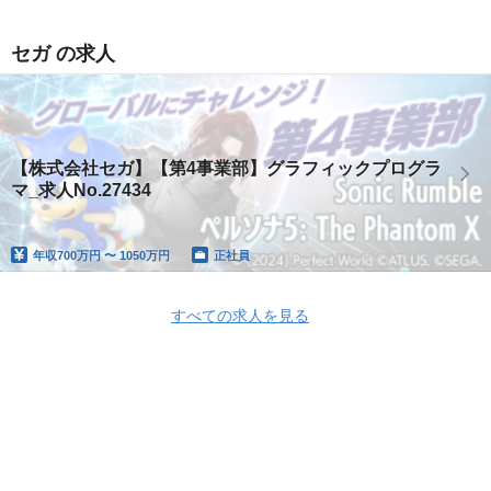
セガ の求人
【株式会社セガ】【第4事業部】グラフィックプログラ
マ_求人No.27434
年収
700万円 〜 1050万円
正社員
すべての求人を見る