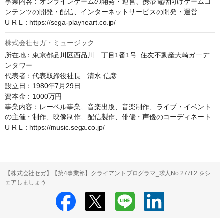
事業内容：オンラインゲームの開発・運営、携帯電話向けゲームコ
ンテンツの開発・配信、インターネットサービスの開発・運営

U R L：https://sega-playheart.co.jp/
株式会社セガ・ミュージック
所在地：東京都品川区西品川一丁目1番1号  住友不動産大崎ガーデ
ンタワー

代表者：代表取締役社長　清水 信彦

設立日：1980年7月29日

資本金：1000万円

事業内容：レーベル事業、音楽出版、音楽制作、ライブ・イベント
の主催・制作、映像制作、配信製作、俳優・声優のコーディネート

U R L：https://music.sega.co.jp/
【株式会社セガ】【第4事業部】クライアントプログラマ_求人No.27782 をシ
ェアしましょう