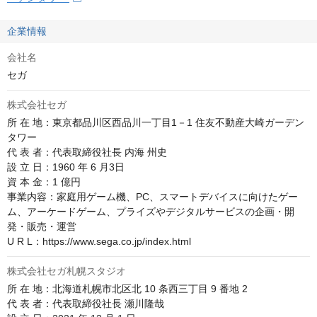
企業情報
会社名
セガ
株式会社セガ
所 在 地：東京都品川区西品川一丁目1－1 住友不動産大崎ガーデン
タワー

代 表 者：代表取締役社長 内海 州史

設 立 日：1960 年 6 月3日

資 本 金：1 億円

事業内容：家庭用ゲーム機、PC、スマートデバイスに向けたゲー
ム、アーケードゲーム、プライズやデジタルサービスの企画・開
発・販売・運営

U R L：https://www.sega.co.jp/index.html
株式会社セガ札幌スタジオ
所 在 地：北海道札幌市北区北 10 条西三丁目 9 番地 2

代 表 者：代表取締役社長 瀬川隆哉
