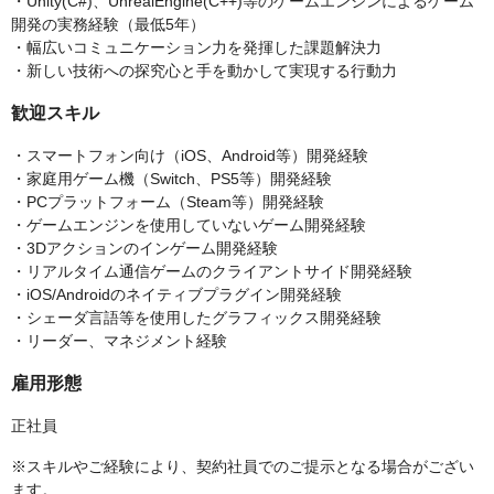
・Unity(C#)、UnrealEngine(C++)等のゲームエンジンによるゲーム
開発の実務経験（最低5年）
・幅広いコミュニケーション力を発揮した課題解決力
・新しい技術への探究心と手を動かして実現する行動力
歓迎スキル
・スマートフォン向け（iOS、Android等）開発経験
・家庭用ゲーム機（Switch、PS5等）開発経験
・PCプラットフォーム（Steam等）開発経験
・ゲームエンジンを使用していないゲーム開発経験
・3Dアクションのインゲーム開発経験
・リアルタイム通信ゲームのクライアントサイド開発経験
・iOS/Androidのネイティブプラグイン開発経験
・シェーダ言語等を使用したグラフィックス開発経験
・リーダー、マネジメント経験
雇用形態
正社員
※スキルやご経験により、契約社員でのご提示となる場合がござい
ます。