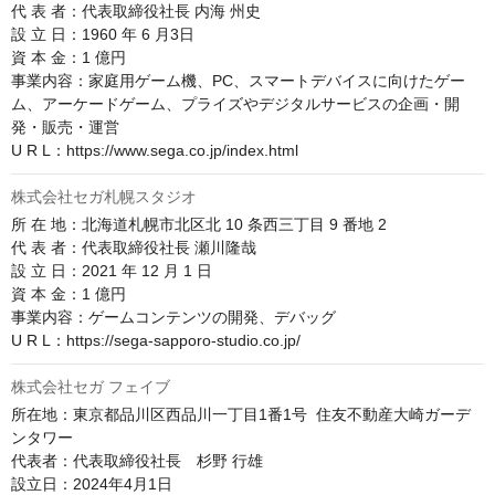
代 表 者：代表取締役社長 内海 州史

設 立 日：1960 年 6 月3日

資 本 金：1 億円

事業内容：家庭用ゲーム機、PC、スマートデバイスに向けたゲー
ム、アーケードゲーム、プライズやデジタルサービスの企画・開
発・販売・運営

U R L：https://www.sega.co.jp/index.html
株式会社セガ札幌スタジオ
所 在 地：北海道札幌市北区北 10 条西三丁目 9 番地 2

代 表 者：代表取締役社長 瀬川隆哉

設 立 日：2021 年 12 月 1 日

資 本 金：1 億円

事業内容：ゲームコンテンツの開発、デバッグ

U R L：https://sega-sapporo-studio.co.jp/
株式会社セガ フェイブ
所在地：東京都品川区西品川一丁目1番1号  住友不動産大崎ガーデ
ンタワー

代表者：代表取締役社長　杉野 行雄

設立日：2024年4月1日
