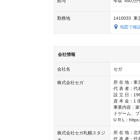
給与
年収
450万円
勤務地
141003
地図で確
会社情報
会社名
セガ
所 在 地：
株式会社セガ
代 表 者：代
設 立 日：196
資 本 金：1 
事業内容：家
ドゲーム、プ
U R L：https:
所 在 地：北海
株式会社セガ札幌スタジ
代 表 者：代
オ