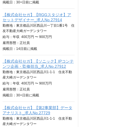
掲載日：
30+日
前に掲載
【株式会社セガ】【RGGスタジオ】ア
セットデザイナー_求人No.27914
勤務地：東京都品川区西品川一丁目1番1号 住
友不動産大崎ガーデンタワー
給与：
年収
400万円 〜 900万円
雇用形態：正社員
掲載日：
14日
前に掲載
【株式会社セガ】【ソニック】IPコンテ
ンツ企画・監修担当_求人No.27912
勤務地：東京都品川区西品川1-1-1 住友不動
産大崎ガーデンタワー
給与：
年収
400万円 〜 900万円
雇用形態：正社員
掲載日：
30+日
前に掲載
【株式会社セガ】【第2事業部】データ
アナリスト_求人No.27729
勤務地：東京都品川区西品川1-1-1 住友不動
産大崎ガーデンタワー