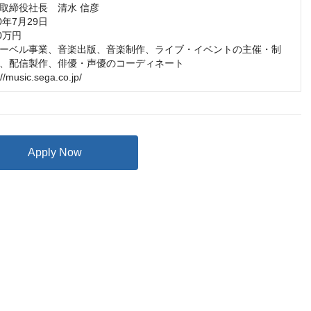
取締役社長　清水 信彦

年7月29日

万円

ーベル事業、音楽出版、音楽制作、ライブ・イベントの主催・制
、配信製作、俳優・声優のコーディネート

//music.sega.co.jp/
Apply Now