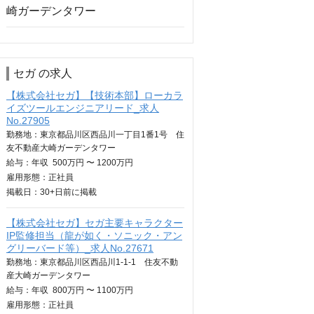
セガ の求人
【株式会社セガ】【技術本部】ローカラ
イズツールエンジニアリード_求人
No.27905
勤務地：東京都品川区西品川一丁目1番1号 住
友不動産大崎ガーデンタワー
給与：
年収
500万円 〜 1200万円
雇用形態：正社員
掲載日：
30+日
前に掲載
【株式会社セガ】セガ主要キャラクター
IP監修担当（龍が如く・ソニック・アン
グリーバード等）_求人No.27671
勤務地：東京都品川区西品川1-1-1 住友不動
産大崎ガーデンタワー
給与：
年収
800万円 〜 1100万円
雇用形態：正社員