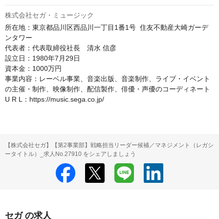
株式会社セガ・ミュージック
所在地：東京都品川区西品川一丁目1番1号  住友不動産大崎ガーデ
ンタワー

代表者：代表取締役社長　清水 信彦

設立日：1980年7月29日

資本金：1000万円

事業内容：レーベル事業、音楽出版、音楽制作、ライブ・イベント
の主催・制作、映像制作、配信製作、俳優・声優のコーディネート

U R L：https://music.sega.co.jp/
【株式会社セガ】【第2事業部】戦略担当リーダー候補／マネジメント（レガシ
ータイトル）_求人No.27910 をシェアしましょう
セガ の求人