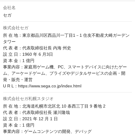
会社名
セガ
株式会社セガ
所 在 地：東京都品川区西品川一丁目1－1 住友不動産大崎ガーデン
タワー

代 表 者：代表取締役社長 内海 州史

設 立 日：1960 年 6 月3日

資 本 金：1 億円

事業内容：家庭用ゲーム機、PC、スマートデバイスに向けたゲー
ム、アーケードゲーム、プライズやデジタルサービスの企画・開
発・販売・運営

U R L：https://www.sega.co.jp/index.html
株式会社セガ札幌スタジオ
所 在 地：北海道札幌市北区北 10 条西三丁目 9 番地 2

代 表 者：代表取締役社長 瀬川隆哉

設 立 日：2021 年 12 月 1 日

資 本 金：1 億円

事業内容：ゲームコンテンツの開発、デバッグ
