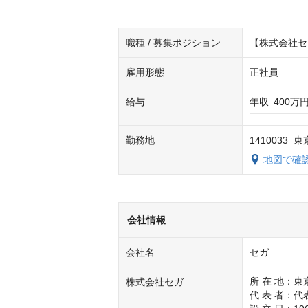
職種 / 募集ポジション
【株式会社セ
雇用形態
正社員
給与
年収
400万円
勤務地
141003
地図で確
会社情報
会社名
セガ
所 在 地：
株式会社セガ
代 表 者：代