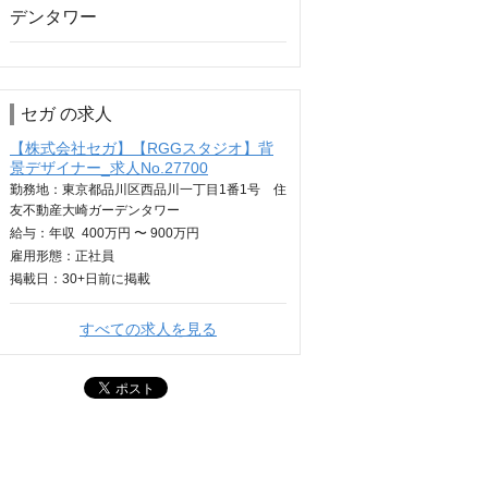
セガ の求人
【株式会社セガ】【RGGスタジオ】背
景デザイナー_求人No.27700
勤務地：東京都品川区西品川一丁目1番1号 住
友不動産大崎ガーデンタワー
給与：
年収
400万円 〜 900万円
雇用形態：正社員
掲載日：
30+日
前に掲載
すべての求人を見る