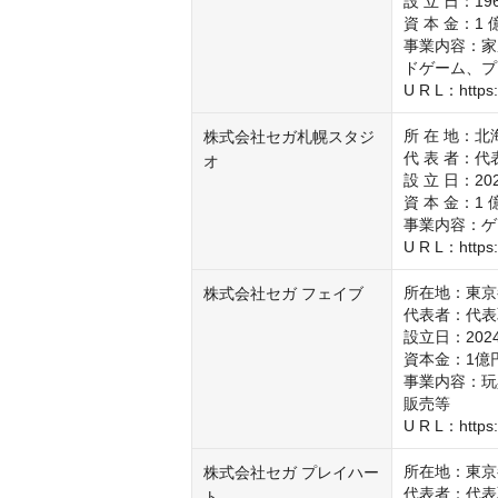
設 立 日：196
資 本 金：1 
事業内容：家
ドゲーム、プ
U R L：https:
所 在 地：北海
株式会社セガ札幌スタジ
代 表 者：代
オ
設 立 日：2021
資 本 金：1 
事業内容：ゲ
U R L：https:
所在地：東京
株式会社セガ フェイブ
代表者：代表
設立日：2024
資本金：1億円
事業内容：玩
販売等

U R L：https:
所在地：東京
株式会社セガ プレイハー
代表者：代表
ト