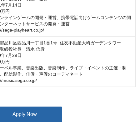
年7月14日

万円

ンラインゲームの開発・運営、携帯電話向けゲームコンテンツの開
ンターネットサービスの開発・運営

/sega-playheart.co.jp/
都品川区西品川一丁目1番1号  住友不動産大崎ガーデンタワー

取締役社長　清水 信彦

年7月29日

万円

ーベル事業、音楽出版、音楽制作、ライブ・イベントの主催・制
、配信製作、俳優・声優のコーディネート

//music.sega.co.jp/
Apply Now