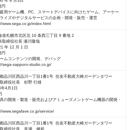
0 年 6 月3日

億円

庭用ゲーム機、PC、スマートデバイスに向けたゲーム、アーケー
ライズやデジタルサービスの企画・開発・販売・運営

//www.sega.co.jp/index.html
道札幌市北区北 10 条西三丁目 9 番地 2

表取締役社長 瀬川隆哉

 年 12 月 1 日

億円

ームコンテンツの開発、デバッグ

//sega-sapporo-studio.co.jp/
都品川区西品川一丁目1番1号  住友不動産大崎ガーデンタワー

取締役社長　杉野 行雄

年4月1日



具の開発・製造・販売およびアミューズメントゲーム機器の開発・
//www.segafave.co.jp/service/
都品川区西品川一丁目1番1号  住友不動産大崎ガーデンタワー

取締役社長　長瀬　健裕
