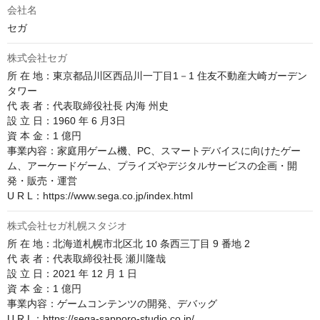
会社名
セガ
株式会社セガ
所 在 地：東京都品川区西品川一丁目1－1 住友不動産大崎ガーデン
タワー

代 表 者：代表取締役社長 内海 州史

設 立 日：1960 年 6 月3日

資 本 金：1 億円

事業内容：家庭用ゲーム機、PC、スマートデバイスに向けたゲー
ム、アーケードゲーム、プライズやデジタルサービスの企画・開
発・販売・運営

U R L：https://www.sega.co.jp/index.html
株式会社セガ札幌スタジオ
所 在 地：北海道札幌市北区北 10 条西三丁目 9 番地 2

代 表 者：代表取締役社長 瀬川隆哉

設 立 日：2021 年 12 月 1 日

資 本 金：1 億円

事業内容：ゲームコンテンツの開発、デバッグ

U R L：https://sega-sapporo-studio.co.jp/