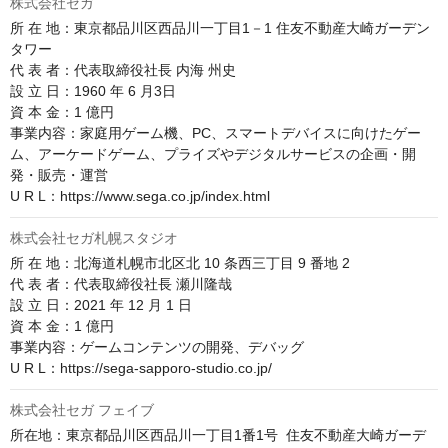
株式会社セガ
所 在 地：東京都品川区西品川一丁目1－1 住友不動産大崎ガーデン
タワー

代 表 者：代表取締役社長 内海 州史

設 立 日：1960 年 6 月3日

資 本 金：1 億円

事業内容：家庭用ゲーム機、PC、スマートデバイスに向けたゲー
ム、アーケードゲーム、プライズやデジタルサービスの企画・開
発・販売・運営

U R L：https://www.sega.co.jp/index.html
株式会社セガ札幌スタジオ
所 在 地：北海道札幌市北区北 10 条西三丁目 9 番地 2

代 表 者：代表取締役社長 瀬川隆哉

設 立 日：2021 年 12 月 1 日

資 本 金：1 億円

事業内容：ゲームコンテンツの開発、デバッグ

U R L：https://sega-sapporo-studio.co.jp/
株式会社セガ フェイブ
所在地：東京都品川区西品川一丁目1番1号  住友不動産大崎ガーデ