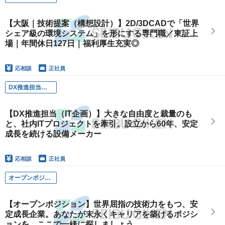
【大阪｜技術提案（構想設計）】2D/3DCADで「世界
シェア級の環境システム」を形にする専門職／東証上
場｜年間休日127日｜福利厚生充実◎
応相談
正社員
DX推進担当（IT企画）
【DX推進担当（IT企画）】大きな自由度と裁量のも
と、社内ITプロジェクトを牽引。設立から60年、安定
成長を続ける設備メーカー
応相談
正社員
オープンポジション
【オープンポジション】世界屈指の技術力をもつ、安
定成長企業。あなたが末永くキャリアを築けるポジシ
ョンを、ここで一緒に探しましょう