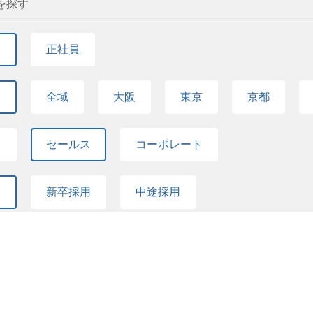
を探す
正しい知識と実績をもとに、安心で良質な不動産ソ
センス・トラスト株式会社は不動産業界で、今まで
み出していきます。 応募資格 ◇MUST◇ ・業界問
て
正社員
限定可） ◇WANT◇ ・買取再販または不動産売買
VMVに共感し、チームワークをもって主体的に動ける
ード感のある環境で成長したい方 学歴 高卒以上
て
全域
大阪
東京
京都
て
セールス
コーポレート
て
新卒採用
中途採用
7
件の検索結果を表示する
式会社 採用情報
センス・トラスト株式会社 セールス の求人一覧