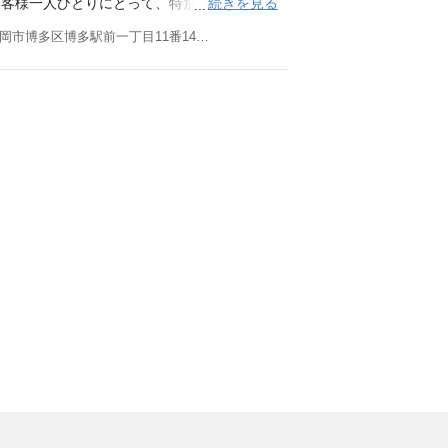
続きを見る
お客様一人ひとりにとって、特別な意味を持
定可） ◇WANT◇ ・買取再販または不動
ます。 風雨を凌ぎ、安全を守る場所を手に
動産を通じた感動」を届けること追求し続け
福岡県福岡市博多区博多駅前一丁目11番14号 博多プレイスワン9F
 VMVに共感し、チームワークをもって主体
ちは考えています。 それから悠久の時を超
し、豊富な知識と実績をもとに、末永く信頼
ピード感のある環境で成長したい方 学歴 高
よって支えられています。 私たちは不動産
てまいります。 そして、私たちは感動の連
へ感動を繋ぐべく、 正しい知識と実績をも
Job ＜2025年10月1開設＞ 事業拡大に
お約束いたします。 センス・トラスト株式
期ならではの裁量とスピード感の中で、福岡
たな感動を社会に生み出していきます。 ◇
ンバーを募集します。 ■買取再生事業 物件
学院大学、立命館大学、関西大学、同志社大
収集 買取価格の決定…市場を調査したうえ
大学、摂南大学、京都外国語大学、日本体育
した物件をリフォームします。立地・広さを
他
、社内の工事担当者と打ち合わせを重ね、そ
不動産仲介業者様を介して販売する場合と自
ント事業 マンション用地情報(土地、戸建、ビ
金融機関、地権者等)へのアプローチ 用地仕入
業計画策定 市場調査、競合分析、収益予測
」の配属 Mission ～唯一無二の、感動
を建てた太古の昔に遡ります。 風雨を凌ぎ、
いほど大きかったと私たちは考えています。
わらず数多くの不動産によって支えられてい
ートし、時を超えて未来へ感動を繋ぐべく、