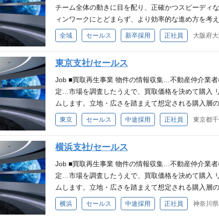
ion ～唯一無二の、感動を。～ センス・トラストは
チーム全体の動きに目を配り、正確かつスピーディ
良くしたい。」という志のもと、創業いたしました。
ィンワークにとどまらず、より効率的な進め方を考
一無二の、感動を。」届けることを使命とし、お客
方を歓迎します。 ネット調査、役所調査、現地確認
全域
セールス
新卒採用
正社員
心に響く体験となるような、誠実で良質な「不動産
ど） 物件資料の作成・決済明細、買付証明書作成 物
ます。 不動産が本来持つ可能性をアップデートし、
約関連書類整理・ファイリング 来客対応、電話対応 等
東京支社/セールス
る存在として、共に歩み、新たな時代を切り拓いてま
動産の歴史は長く、人類がはじめて住まいを建てた太
生み出し、想像を超える未来を創造してまいります。 
る場所を手に入れたその感動は計り知れないほど大き
Job ■買取再生事業 物件の情報収集…不動産仲介業
１年以上 ・普通自動車免許（AT限定可） ◇WANT
悠久の時を超えても尚、私たちの生活は変わらず数多
定…市場を調査したうえで、買取価格を決めて購入 
年以上 ・宅地建物取引士の資格 VMVに共感し、チ
たちは不動産が本来持つ可能性をアップデートし、時
ムします。立地・広さを踏まえて想定される購入層
楽しみ柔軟に挑戦ができる方 スピード感のある環境で
識と実績をもとに、安心で良質な不動産ソリューショ
と打ち合わせを重ね、その物件にベストなリフォー
東京
セールス
中途採用
正社員
トラスト株式会社は不動産業界で、今までに出会っ
介して販売する場合と自社で販売するケースがあります
いきます。 ■配属先情報 買取再生事業部 営業事務 
用地情報(土地、戸建、ビル等)の収集・調査・分析 
横浜支社/セールス
性）、メンバー3名（30代／女性、20代／女性）
へのアプローチ 用地仕入れ交渉、契約締結 企画設計
査、競合分析、収益予測 ※リフォーム事業はグループ
Job ■買取再生事業 物件の情報収集…不動産仲介業
ion ～唯一無二の、感動を。～ センス・トラストは
定…市場を調査したうえで、買取価格を決めて購入 
良くしたい。」という志のもと、創業いたしました。
ムします。立地・広さを踏まえて想定される購入層
一無二の、感動を。」届けることを使命とし、お客
と打ち合わせを重ね、その物件にベストなリフォー
横浜
セールス
中途採用
正社員
心に響く体験となるような、誠実で良質な「不動産
介して販売する場合と自社で販売するケースがあります