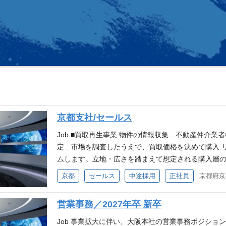
京都支社/セールス
Job ■買取再生事業 物件の情報収集…不動産仲介業
定…市場を調査したうえで、買取価格を決めて購入 
ムします。立地・広さを踏まえて想定される購入層
と打ち合わせを重ね、その物件にベストなリフォー
京都
セールス
中途採用
正社員
介して販売する場合と自社で販売するケースがあります
用地情報(土地、戸建、ビル等)の収集・調査・分析 
営業事務／2027年卒 新卒
へのアプローチ 用地仕入れ交渉、契約締結 企画設計
査、競合分析、収益予測 ※リフォーム事業はグループ
Job 事業拡大に伴い、大阪本社の営業事務ポジショ