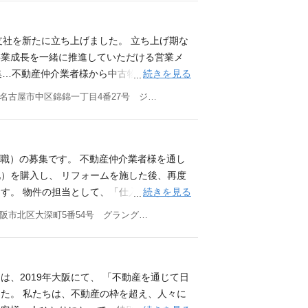
豊富な知識と実績をもとに、末永く信頼され
情報ソース(不動産業者、金融機関、地権者等)
いります。 そして、私たちは感動の連鎖を
チームへの情報伝達、事業計画策定 市場調
応募資格 ◇MUST◇ ・業界問わず営業経験
会社「センス・マネジメント」の配属 Miss
古屋支社を新たに立ち上げました。 立ち上げ期な
◇ ・買取再販または不動産売買の営業職経験3
、2019年大阪にて、 「不動産を通じて日本を
事業成長を一緒に推進していただける営業メ
ームワークをもって主体的に動ける方 変化を
 私たちは、不動産の枠を超え、人々に「唯
続きを見る
収集…不動産仲介業者様から中古物件の情報を
成長したい方 学歴 高卒以上
様一人ひとりにとって、特別な意味を持ち、
価格を決めて購入 リフォームと販売…購入し
愛知県名古屋市中区錦錦一丁目4番27号 ジェムストーン錦ビル9F
を通じた感動」を届けること追求し続けてい
想定される購入層のニーズ等をイメージし、
豊富な知識と実績をもとに、末永く信頼され
ベストなリフォームを施します。完工後は不
いります。 そして、私たちは感動の連鎖を
るケースがあります。 ■ ディベロップメン
応募資格 ◇MUST◇ ・業界問わず営業経験
収集・調査・分析 情報ソース(不動産業者、金
業職）の募集です。 不動産仲介業者様を通し
◇ ・買取再販または不動産売買の営業職経験3
契約締結 企画設計チームへの情報伝達、事
）を購入し、 リフォームを施した後、再度
ームワークをもって主体的に動ける方 変化を
ォーム事業はグループ会社「センス・マネジメ
続きを見る
す。 物件の担当として、「仕入れ」「リフ
成長したい方 学歴 高卒以上
センス・トラストは、2019年大阪にて、 「不
ます。 営業スタイルは、基本「BtoB」で
大阪府大阪市北区大深町5番54号 グラングリーン大阪 南館 パークタワー9F 他(4)
創業いたしました。 私たちは、不動産の枠
者様から中古物件の情報を収集 物件の現地調
とを使命とし、お客様一人ひとりにとって、
境、物件の状態を調査 買取価格の決定…市
実で良質な「不動産を通じた感動」を届ける
ームと販売…購入した物件をリフォーム。立
をアップデートし、豊富な知識と実績をもと
イメージし、社内の工事担当者と打ち合わせ
トは、2019年大阪にて、 「不動産を通じて日
時代を切り拓いてまいります。 そして、私
。完工後は不動産仲介業者様を介して販売す
た。 私たちは、不動産の枠を超え、人々に
してまいります。 応募資格 ◇MUST◇ ・
n ～唯一無二の、感動を。～ 不動産の歴史は