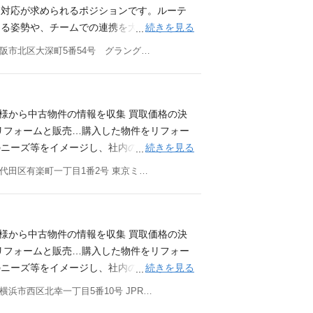
、2019年大阪にて、 「不動産を通じて日本を
な対応が求められるポジションです。ルーテ
 私たちは、不動産の枠を超え、人々に「唯
続きを見る
える姿勢や、チームでの連携を大切にできる
様一人ひとりにとって、特別な意味を持ち、
（公課証明・台帳記載事項証明書等の取得な
大阪府大阪市北区大深町5番54号 グラングリーン大阪 南館 パークタワー9F 他(1)
を通じた感動」を届けること追求し続けてい
件一覧情報更新 決済準備 営業数字管理 契
豊富な知識と実績をもとに、末永く信頼され
 Mission ～唯一無二の、感動を。～ 不
いります。 そして、私たちは感動の連鎖を
古の昔に遡ります。 風雨を凌ぎ、安全を守
応募資格 ◇MUST◇ ・業界問わず営業経験
かったと私たちは考えています。 それから
者様から中古物件の情報を収集 買取価格の決
◇ ・買取再販または不動産売買の営業職経験3
くの不動産によって支えられています。 私
リフォームと販売…購入した物件をリフォー
ームワークをもって主体的に動ける方 変化を
を超えて未来へ感動を繋ぐべく、 正しい知
続きを見る
のニーズ等をイメージし、社内の工事担当者
成長したい方 学歴 高卒以上
ンのご提供をお約束いたします。 センス・
ムを施します。完工後は不動産仲介業者様を
東京都千代田区有楽町一丁目1番2号 東京ミッドタウン日比谷 日比谷三井タワー12階
たことのない新たな感動を社会に生み出して
。 ■ ディベロップメント事業 マンション
（大阪本社配属） リーダー1名（30代／女
情報ソース(不動産業者、金融機関、地権者等)
チームへの情報伝達、事業計画策定 市場調
会社「センス・マネジメント」の配属 Miss
者様から中古物件の情報を収集 買取価格の決
、2019年大阪にて、 「不動産を通じて日本を
リフォームと販売…購入した物件をリフォー
 私たちは、不動産の枠を超え、人々に「唯
続きを見る
のニーズ等をイメージし、社内の工事担当者
様一人ひとりにとって、特別な意味を持ち、
ムを施します。完工後は不動産仲介業者様を
神奈川県横浜市西区北幸一丁目5番10号 JPR横浜ビル9F
を通じた感動」を届けること追求し続けてい
。 ■ ディベロップメント事業 マンション