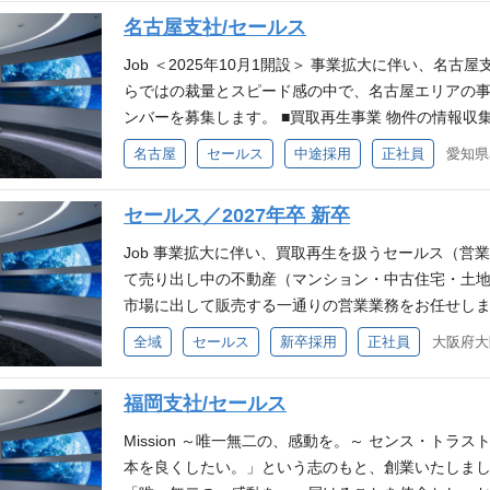
ます。 不動産が本来持つ可能性をアップデートし、
用地情報(土地、戸建、ビル等)の収集・調査・分析 
名古屋支社/セールス
る存在として、共に歩み、新たな時代を切り拓いてま
へのアプローチ 用地仕入れ交渉、契約締結 企画設計
生み出し、想像を超える未来を創造してまいります。 
査、競合分析、収益予測 ※リフォーム事業はグループ
Job ＜2025年10月1開設＞ 事業拡大に伴い、名
１年以上 ・普通自動車免許（AT限定可） ◇WANT
ion ～唯一無二の、感動を。～ センス・トラストは
らではの裁量とスピード感の中で、名古屋エリアの
年以上 ・宅地建物取引士の資格 VMVに共感し、チ
良くしたい。」という志のもと、創業いたしました。
ンバーを募集します。 ■買取再生事業 物件の情報
楽しみ柔軟に挑戦ができる方 スピード感のある環境で
一無二の、感動を。」届けることを使命とし、お客
収集 買取価格の決定…市場を調査したうえで、買取
名古屋
セールス
中途採用
正社員
心に響く体験となるような、誠実で良質な「不動産
た物件をリフォームします。立地・広さを踏まえて
ます。 不動産が本来持つ可能性をアップデートし、
社内の工事担当者と打ち合わせを重ね、その物件に
セールス／2027年卒 新卒
る存在として、共に歩み、新たな時代を切り拓いてま
動産仲介業者様を介して販売する場合と自社で販売す
生み出し、想像を超える未来を創造してまいります。 
ト事業 マンション用地情報(土地、戸建、ビル等)の
Job 事業拡大に伴い、買取再生を扱うセールス（営
１年以上 ・普通自動車免許（AT限定可） ◇WANT
融機関、地権者等)へのアプローチ 用地仕入れ交渉、
て売り出し中の不動産（マンション・中古住宅・土地
年以上 ・宅地建物取引士の資格 VMVに共感し、チ
業計画策定 市場調査、競合分析、収益予測 ※リフ
市場に出して販売する一通りの営業業務をお任せしま
楽しみ柔軟に挑戦ができる方 スピード感のある環境で
ント」の配属 Mission ～唯一無二の、感動を。～ 
ォーム立案」「販売」すべての工程に携わることができ
全域
セールス
新卒採用
正社員
動産を通じて日本を良くしたい。」という志のもと、
す。 ■主な業務内容 物件の情報収集…不動産仲介業
を超え、人々に「唯一無二の、感動を。」届けるこ
査…周辺エリアの相場、候補物件のアクセス、周辺環
福岡支社/セールス
特別な意味を持ち、心に響く体験となるような、誠
場を調査したうえで、買取価格を決めて購入 リフォ
こと追求し続けています。 不動産が本来持つ可能性
地・広さを踏まえて想定される購入層のニーズ等を
Mission ～唯一無二の、感動を。～ センス・トラス
に、末永く信頼される存在として、共に歩み、新たな
を重ね、その物件にベストなリフォームを施します
本を良くしたい。」という志のもと、創業いたしまし
たちは感動の連鎖を生み出し、想像を超える未来を創造
る場合と自社で販売するケースがあります。 Missio