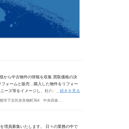
者様から中古物件の情報を収集 買取価格の決
リフォームと販売…購入した物件をリフォー
続きを見る
のニーズ等をイメージし、社内の工事担当者
ムを施します。完工後は不動産仲介業者様を
京都府京都市下京区奈良物町364 中央四条ビル5階
。 ■ ディベロップメント事業 マンション
情報ソース(不動産業者、金融機関、地権者等)
チームへの情報伝達、事業計画策定 市場調
会社「センス・マネジメント」の配属 Miss
ンを増員募集いたします。 日々の業務の中で