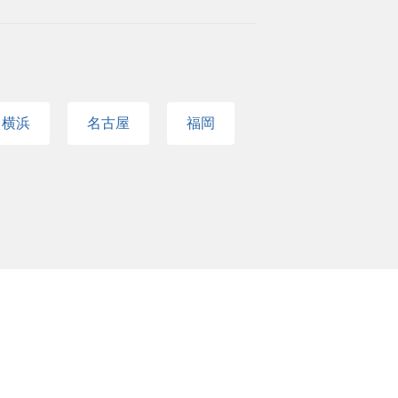
リューションのご提供をお約束いたします。
に出会ったことのない新たな感動を社会に生
わず営業経験１年以上 ・普通自動車免許（AT
の営業職経験3年以上 ・宅地建物取引士の資格
方 変化を楽しみ柔軟に挑戦ができる方 スピ
横浜
名古屋
福岡