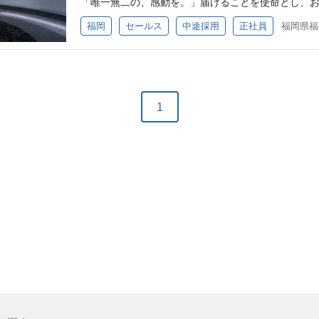
「唯一無二の、感動を。」届けることを使命とし、
業界問わず営業経験１年以上 ・普通自動車免許（AT限
長く、人類がはじめて住まいを建てた太古の昔に遡り
ち、心に響く体験となるような、誠実で良質な「不
福岡
セールス
中途採用
正社員
産売買の営業職経験3年以上 ・宅地建物取引士の資格
入れたその感動は計り知れないほど大きかったと私た
ています。 不動産が本来持つ可能性をアップデート
的に動ける方 変化を楽しみ柔軟に挑戦ができる方 ス
えても尚、私たちの生活は変わらず数多くの不動産に
される存在として、共に歩み、新たな時代を切り拓い
卒以上
が本来持つ可能性をアップデートし、時を超えて未来
鎖を生み出し、想像を超える未来を創造してまいります。 
とに、安心で良質な不動産ソリューションのご提供を
伴い、福岡支社を新たに立ち上げました。 立ち上げ
会社は不動産業界で、今までに出会ったことのない新
エリアの事業成長を一緒に推進していただける営業メ
1
先輩社員出身大学◇ 京都産業大学、近畿大学、関西
の情報収集…不動産仲介業者様から中古物件の情報を
学、大阪経済大学、大阪大谷大学短期大学部、龍谷
で、買取価格を決めて購入 リフォームと販売…購入
大学、武庫川女子短期大学、愛媛大学、松山大学 
踏まえて想定される購入層のニーズ等をイメージし
の物件にベストなリフォームを施します。完工後は
社で販売するケースがあります。 ■ ディベロップメ
ル等)の収集・調査・分析 情報ソース(不動産業者、
れ交渉、契約締結 企画設計チームへの情報伝達、事
※リフォーム事業はグループ会社「センス・マネジメント
を。～ 不動産の歴史は長く、人類がはじめて住まい
安全を守る場所を手に入れたその感動は計り知れな
それから悠久の時を超えても尚、私たちの生活は変
ます。 私たちは不動産が本来持つ可能性をアップデ