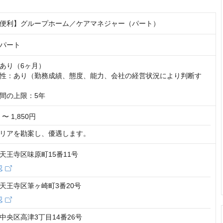
便利】グループホーム／ケアマネジャー（パート）
パート
あり（6ヶ月）

性：あり（勤務成績、態度、能力、会社の経営状況により判断す
間の上限：5年
 〜 1,850円
リアを勘案し、優遇します。
天王寺区味原町15番11号
認
天王寺区筆ヶ崎町3番20号
認
中央区高津3丁目14番26号