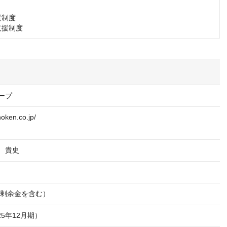
制度

支援制度
ープ
noken.co.jp/ 
　貴史
資本剰余金を含む）
25年12月期）