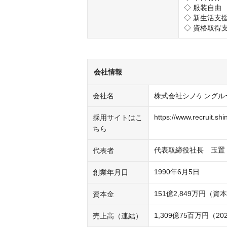
◇ 服装自由

◇ 新生活支援
◇ 資格取得
会社情報
会社名
株式会社シノケングル
https://www.recruit.shi
採用サイトはこ
ちら
代表取締役社長　玉置
代表者
1990年6月5日
創業年月日
151億2,849万円（
資本金
1,309億75百万円（20
売上高（連結）