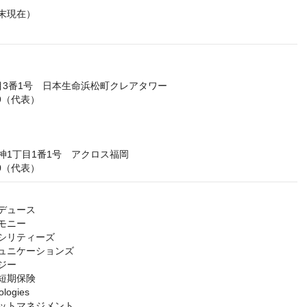
2月末現在）
3番1号　日本生命浜松町クレアタワー

89（代表）

1丁目1番1号　アクロス福岡

40（代表）
ュース

ニー

シリティーズ

ュニケーションズ

ー

期保険

ogies

ットマネジメント
