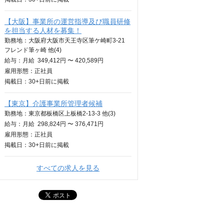
【大阪】事業所の運営指導及び職員研修
を担当する人材を募集！
勤務地：大阪府大阪市天王寺区筆ケ崎町3-21
フレンド筆ヶ崎 他(4)
給与：
月給
349,412円 〜 420,589円
雇用形態：正社員
掲載日：
30+日
前に掲載
【東京】介護事業所管理者候補
勤務地：東京都板橋区上板橋2-13-3 他(3)
給与：
月給
298,824円 〜 376,471円
雇用形態：正社員
掲載日：
30+日
前に掲載
すべての求人を見る