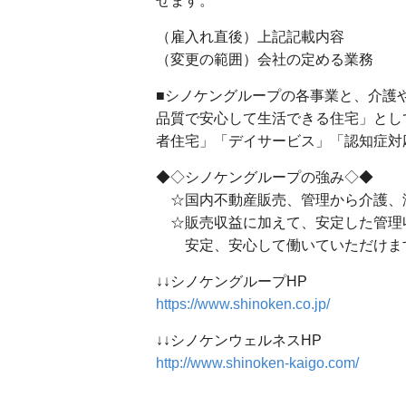
せます。
（雇入れ直後）上記記載内容
（変更の範囲）会社の定める業務
■シノケングループの各事業と、介護
品質で安心して生活できる住宅」とし
者住宅」「デイサービス」「認知症対
◆◇シノケングループの強み◇◆
☆国内不動産販売、管理から介護、
☆販売収益に加えて、安定した管理
安定、安心して働いていただけま
↓↓シノケングループHP
https://www.shinoken.co.jp/
↓↓シノケンウェルネスHP
http://www.shinoken-kaigo.com/