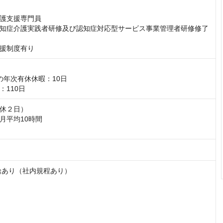
護支援専門員

知症介護実践者研修及び認知症対応型サービス事業管理者研修修了
援制度有り
の年次有休休暇：10日

：110日
休２日）

平均10時間

給あり（社内規程あり）
