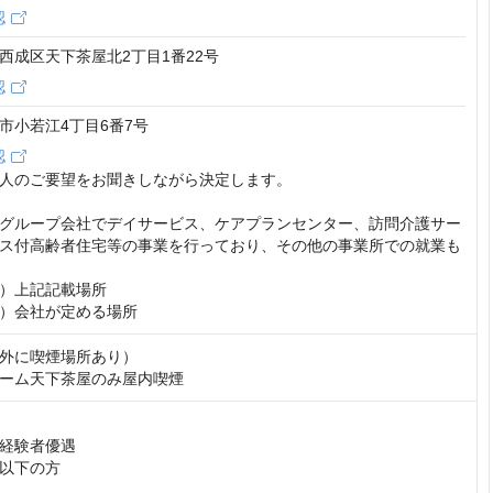
認
西成区天下茶屋北2丁目1番22号
認
市小若江4丁目6番7号
認
人のご要望をお聞きしながら決定します。

グループ会社でデイサービス、ケアプランセンター、訪問介護サー
ス付高齢者住宅等の事業を行っており、その他の事業所での就業も
）上記記載場所

）会社が定める場所
外に喫煙場所あり）

ーム天下茶屋のみ屋内喫煙
経験者優遇

以下の方
