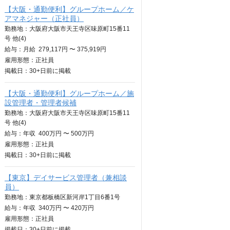
【大阪・通勤便利】グループホーム／ケ
アマネジャー（正社員）
勤務地：大阪府大阪市天王寺区味原町15番11
号 他(4)
給与：
月給
279,117円 〜 375,919円
雇用形態：正社員
掲載日：
30+日
前に掲載
【大阪・通勤便利】グループホーム／施
設管理者・管理者候補
勤務地：大阪府大阪市天王寺区味原町15番11
号 他(4)
給与：
年収
400万円 〜 500万円
雇用形態：正社員
掲載日：
30+日
前に掲載
【東京】デイサービス管理者（兼相談
員）
勤務地：東京都板橋区新河岸1丁目6番1号
給与：
年収
340万円 〜 420万円
雇用形態：正社員
掲載日：
30+日
前に掲載