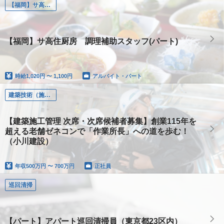
【福岡】サ高住厨房 調理補助スタッフ(パート)
【福岡】サ高住厨房 調理補助スタッフ(パート)
時給
1,020円 〜 1,100円
アルバイト・パート
建築技術（施工管理、設計、土木、設備）
【建築施工管理 次席・次席候補者募集】創業115年を
超える老舗ゼネコンで「作業所長」への道を歩む！
（小川建設）
年収
500万円 〜 700万円
正社員
巡回清掃
【パート】アパート巡回清掃員（東京都23区内）