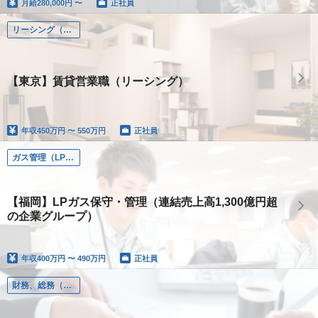
月給
280,000円 〜
正社員
リーシング（仲介店営業）
【東京】賃貸営業職（リーシング）
年収
450万円 〜 550万円
正社員
ガス管理（LPガスの保守・管理）
【福岡】LPガス保守・管理（連結売上高1,300億円超
の企業グループ）
年収
400万円 〜 490万円
正社員
財務、総務（財務、総務、人事、労務）