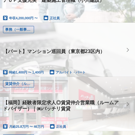
アＵＰ支援充実 建築施工管理職（小川建設）
年収
4,200,000円 〜
正社員
事務（一般事務、営業事務）
【パート】マンション巡回員（東京都23区内）
時給
1,400円 〜 1,400円
アルバイト・パート
賃貸仲介（ルームアドバイザー）
【福岡】経験者限定求人◎賃貸仲介営業職（ルームア
ドバイザー）｜㈱バッチリ賃貸
月給
25.8万円 〜 46万円
正社員