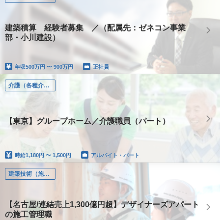
建築積算 経験者募集 ／（配属先：ゼネコン事業
部・小川建設）
年収
500万円 〜 900万円
正社員
介護（各種介護職）
【東京】グループホーム／介護職員（パート）
時給
1,180円 〜 1,500円
アルバイト・パート
建築技術（施工管理、設計、土木、設備）
【名古屋/連結売上1,300億円超】デザイナーズアパート
の施工管理職