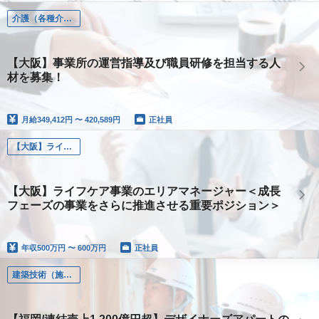
介護（各種介護職）
【大阪】事業所の運営指導及び職員研修を担当する人
材を募集！
月給
349,412円 〜 420,589円
正社員
【大阪】ライフケア事業のエリアマネージャー
【大阪】ライフケア事業のエリアマネージャー＜成長
フェーズの事業をさらに推進させる重要ポジション＞
年収
500万円 〜 600万円
正社員
建築技術（施工管理、設計、土木、設備）