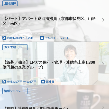
巡回清掃
【パート】アパート巡回清掃員（京都市伏見区、山科
区、南区）
時給
1,200円 〜 1,200円
アルバイト・パート
ガス管理（LPガスの保守・管理）
【急募／仙台】LPガス保守・管理（連結売上高1,300
億円超の企業グループ）
年収
430万円 〜 510万円
正社員
情報システム（社内SE、システムエンジニア）
【福岡】社内SE職（運用管理チーム）