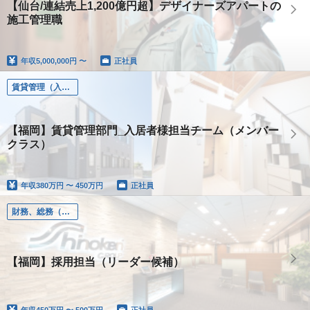
【仙台/連結売上1,200億円超】デザイナーズアパートの
施工管理職
年収
5,000,000円 〜
正社員
賃貸管理（入居者様管理、オーナー様管理）
【福岡】賃貸管理部門_入居者様担当チーム（メンバー
クラス）
年収
380万円 〜 450万円
正社員
財務、総務（財務、総務、人事、労務）
【福岡】採用担当（リーダー候補）
年収
450万円 〜 500万円
正社員