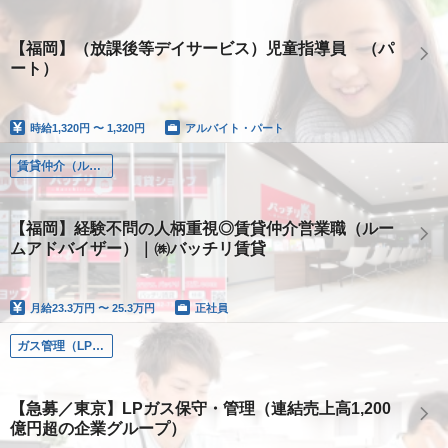
【福岡】（放課後等デイサービス）児童指導員 （パ
ート）
時給
1,320円 〜 1,320円
アルバイト・パート
賃貸仲介（ルームアドバイザー）
【福岡】経験不問の人柄重視◎賃貸仲介営業職（ルー
ムアドバイザー）｜㈱バッチリ賃貸
月給
23.3万円 〜 25.3万円
正社員
ガス管理（LPガスの保守・管理）
【急募／東京】LPガス保守・管理（連結売上高1,200
億円超の企業グループ）