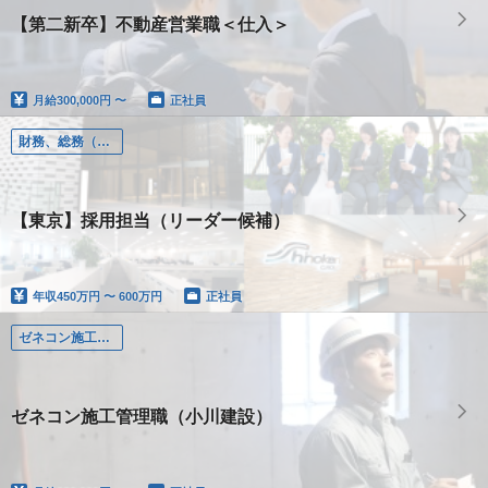
【第二新卒】不動産営業職＜仕入＞
月給
300,000円 〜
正社員
財務、総務（財務、総務、人事、労務）
【東京】採用担当（リーダー候補）
年収
450万円 〜 600万円
正社員
ゼネコン施工管理職（小川建設）
ゼネコン施工管理職（小川建設）