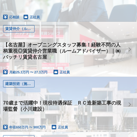
応相談
正社員
賃貸仲介（ルームアドバイザー）
【名古屋】オープニングスタッフ募集！経験不問の人
柄重視◎賃貸仲介営業職（ルームアドバイザー）｜㈱
バッチリ賃貸名古屋
月給
25.3万円 〜 27.3万円
正社員
建築技術（施工管理、設計、土木、設備）
70歳まで活躍中！現役待遇保証 ＲＣ造新築工事の現
場監督（小川建設）
年収
650万円 〜 900万円
正社員