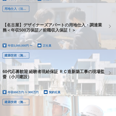
用地仕入（法人営業）
【名古屋】デザイナーズアパートの用地仕入・調達業
務＜年収500万保証／前職収入保証！＞
年収
5,000,000円 〜
正社員
建築技術（施工管理、設計、土木、設備）
60代応募歓迎 経験者現給保証 ＲＣ造新築工事の現場監
督（小川建設）
年収
650万円 〜 900万円
契約社員
建築技術（施工管理、設計、土木、設備）