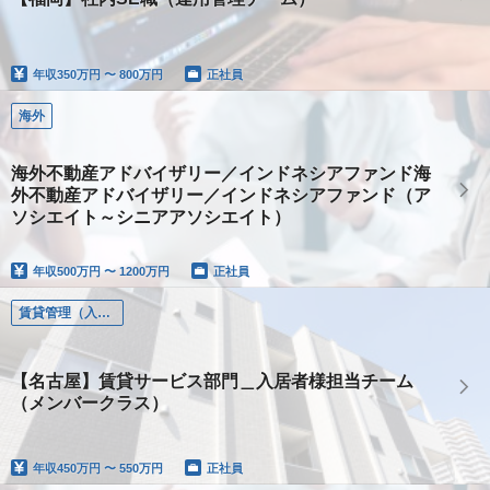
年収
350万円 〜 800万円
正社員
海外
海外不動産アドバイザリー／インドネシアファンド海
外不動産アドバイザリー／インドネシアファンド（ア
ソシエイト～シニアアソシエイト）
年収
500万円 〜 1200万円
正社員
賃貸管理（入居者様管理、オーナー様管理）
【名古屋】賃貸サービス部門＿入居者様担当チーム
（メンバークラス）
年収
450万円 〜 550万円
正社員