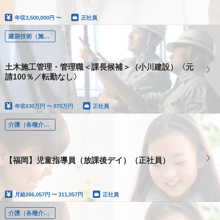
年収
3,500,000円 〜
正社員
建築技術（施工管理、設計、土木、設備）
土木施工管理・管理職＜課長候補＞（小川建設）〈元
請100％／転勤なし〉
年収
630万円 〜 870万円
正社員
介護（各種介護職）
【福岡】児童指導員（放課後デイ）（正社員）
月給
266,057円 〜 311,057円
正社員
介護（各種介護職）