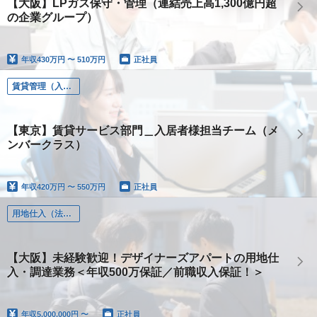
【大阪】LPガス保守・管理（連結売上高1,300億円超
の企業グループ）
年収
430万円 〜 510万円
正社員
賃貸管理（入居者様管理、オーナー様管理）
【東京】賃貸サービス部門＿入居者様担当チーム（メ
ンバークラス）
年収
420万円 〜 550万円
正社員
用地仕入（法人営業）
【大阪】未経験歓迎！デザイナーズアパートの用地仕
入・調達業務＜年収500万保証／前職収入保証！＞
年収
5,000,000円 〜
正社員