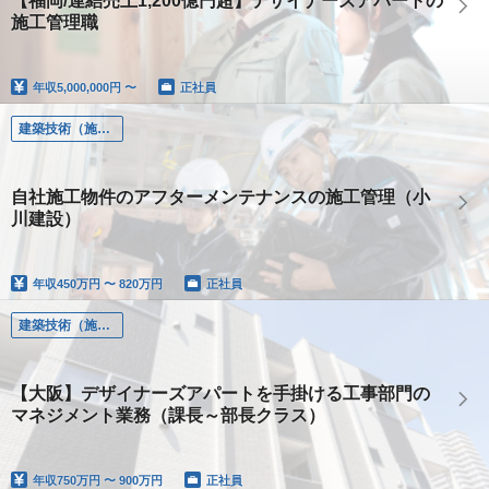
【福岡/連結売上1,200億円超】デザイナーズアパートの
施工管理職
年収
5,000,000円 〜
正社員
建築技術（施工管理、設計、土木、設備）
自社施工物件のアフターメンテナンスの施工管理（小
川建設）
年収
450万円 〜 820万円
正社員
建築技術（施工管理、設計、土木、設備）
【大阪】デザイナーズアパートを手掛ける工事部門の
マネジメント業務（課長～部長クラス）
年収
750万円 〜 900万円
正社員