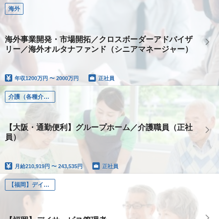
海外
海外事業開発・市場開拓／クロスボーダーアドバイザ
リー／海外オルタナファンド（シニアマネージャー）
年収
1200万円 〜 2000万円
正社員
介護（各種介護職）
【大阪・通勤便利】グループホーム／介護職員（正社
員）
月給
210,919円 〜 243,535円
正社員
【福岡】デイサービス管理者