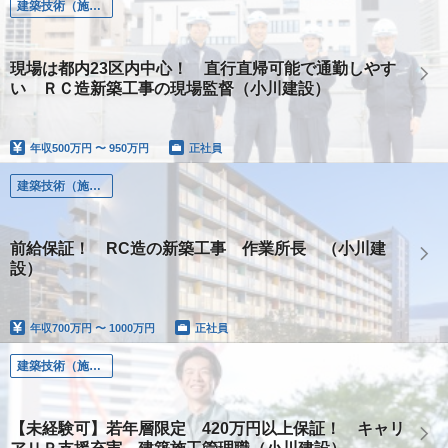
建築技術（施工管理、設計、土木、設備）
現場は都内23区内中心！ 直行直帰可能で通勤しやす
い ＲＣ造新築工事の現場監督（小川建設）
年収
500万円 〜 950万円
正社員
建築技術（施工管理、設計、土木、設備）
前給保証！ RC造の新築工事 作業所長 （小川建
設）
年収
700万円 〜 1000万円
正社員
建築技術（施工管理、設計、土木、設備）
【未経験可】若年層限定 420万円以上保証！ キャリ