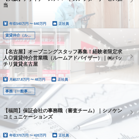
当
年収
540万円 〜 640万円
正社員
賃貸仲介（ルームアドバイザー）
【名古屋】オープニングスタッフ募集！経験者限定求
人◎賃貸仲介営業職（ルームアドバイザー）｜㈱バッ
チリ賃貸名古屋
月給
27.8万円 〜 48万円
正社員
事務（一般事務、営業事務）
【福岡】保証会社の事務職（審査チーム）｜シノケン
コミュニケーションズ
年収
370万円 〜 420万円
正社員