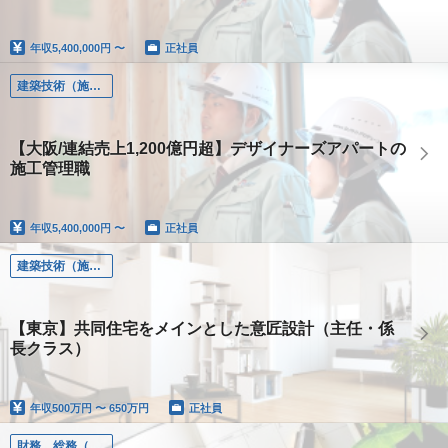
年収
5,400,000円 〜
正社員
建築技術（施工管理、設計、土木、設備）
【大阪/連結売上1,200億円超】デザイナーズアパートの
施工管理職
年収
5,400,000円 〜
正社員
建築技術（施工管理、設計、土木、設備）
【東京】共同住宅をメインとした意匠設計（主任・係
長クラス）
年収
500万円 〜 650万円
正社員
財務、総務（財務、総務、人事、労務）