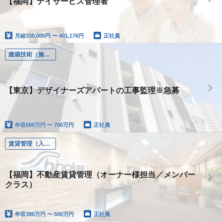
【福岡】デイサービス管理者
月給
330,000円 〜 401,176円
正社員
建築技術（施工管理、設計、土木、設備）
【東京】デザイナーズアパートの工事監理※急募
年収
500万円 〜 700万円
正社員
賃貸管理（入居者様管理、オーナー様管理）
【福岡】不動産賃貸管理（オーナー様担当／メンバー
クラス）
年収
380万円 〜 500万円
正社員