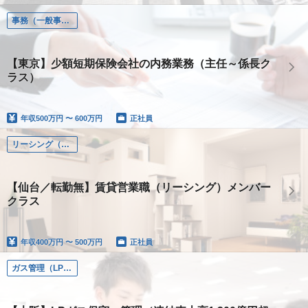
事務（一般事務、営業事務）
【東京】少額短期保険会社の内務業務（主任～係長ク
ラス）
年収
500万円 〜 600万円
正社員
リーシング（仲介店営業）
【仙台／転勤無】賃貸営業職（リーシング）メンバー
クラス
年収
400万円 〜 500万円
正社員
ガス管理（LPガスの保守・管理）