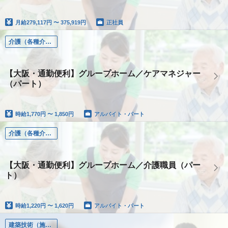
月給
279,117円 〜 375,919円
正社員
介護（各種介護職）
【大阪・通勤便利】グループホーム／ケアマネジャー
（パート）
時給
1,770円 〜 1,850円
アルバイト・パート
介護（各種介護職）
【大阪・通勤便利】グループホーム／介護職員（パー
ト）
時給
1,220円 〜 1,620円
アルバイト・パート
建築技術（施工管理、設計、土木、設備）