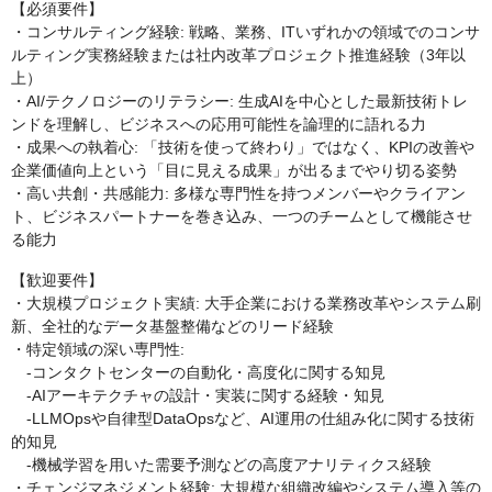
【必須要件】
・コンサルティング経験: 戦略、業務、ITいずれかの領域でのコンサ
ルティング実務経験または社内改革プロジェクト推進経験（3年以
上）
・AI/テクノロジーのリテラシー: 生成AIを中心とした最新技術トレ
ンドを理解し、ビジネスへの応用可能性を論理的に語れる力
・成果への執着心: 「技術を使って終わり」ではなく、KPIの改善や
企業価値向上という「目に見える成果」が出るまでやり切る姿勢
・高い共創・共感能力: 多様な専門性を持つメンバーやクライアン
ト、ビジネスパートナーを巻き込み、一つのチームとして機能させ
る能力
【歓迎要件】
・大規模プロジェクト実績: 大手企業における業務改革やシステム刷
新、全社的なデータ基盤整備などのリード経験
・特定領域の深い専門性:
-コンタクトセンターの自動化・高度化に関する知見
-AIアーキテクチャの設計・実装に関する経験・知見
-LLMOpsや自律型DataOpsなど、AI運用の仕組み化に関する技術
的知見
-機械学習を用いた需要予測などの高度アナリティクス経験
・チェンジマネジメント経験: 大規模な組織改編やシステム導入等の