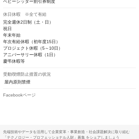
ベビーシッター割引券制度
休日休暇 ※全て有給
完全週休2日制（土・日）

祝日

年末年始

年次有給休暇（初年度15日）

プロジェクト休暇（5～10日）

アニバーサリー休暇（1日）

慶弔休暇等
受動喫煙防止措置の状況
 屋内原則禁煙
Facebookページ
先端技術やデータを活用して企業変革・事業創造・社会課題解決に取り組む
「テクノロジー・プロフェッショナル人財」募集 をシェアしましょう