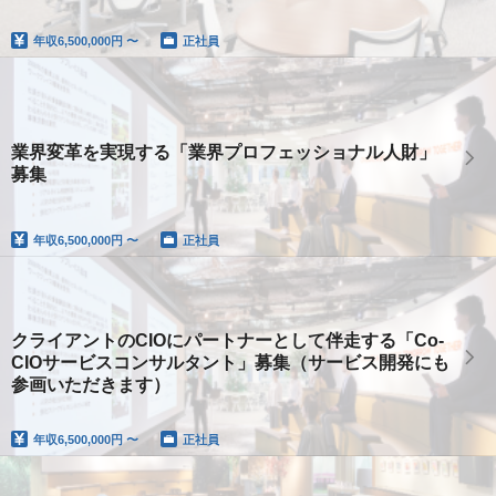
ルタント」を募集
年収
6,500,000円 〜
正社員
業界変革を実現する「業界プロフェッショナル人財」
募集
年収
6,500,000円 〜
正社員
クライアントのCIOにパートナーとして伴走する「Co-
CIOサービスコンサルタント」募集（サービス開発にも
参画いただきます）
年収
6,500,000円 〜
正社員