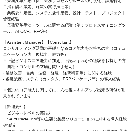
・業務変革活動（例：業務プロセスやルールの可視化、課題特定、
目指す姿の策定、施策の実行推進等）
・業務要件定義、システム要件定義、設計・テスト、プロジェクト
管理経験
・業務変革手法・ツールに関する経験（例：プロセスマイニングツ
ール、AI-OCR、RPA等）
【Assistant Manager】【Consultant】
コンサルティング活動の基礎となるコア能力をお持ちの方（コミュ
ニケーション力、現場力、胆力等）
※上記ビジネスコア能力に加え、下記いずれかの経験をお持ちの方
（自社・コンサルの立場は問いません）
- 業務改善（営業・法務・経理・経費精算等）に関する経験
- 各種業務システム（カスタム、ERPパッケージ等）の導入経験
※個別のコア能力に関しては、入社後スキルアップ出来る研修が用
意されています
【歓迎要件】
・ビジネスレベルの英語力
・SAP/Oracle/IBM等の主要な製品ソリューションに対する導入経験
や知識