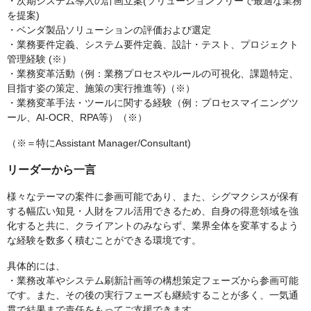
・次期システム導入の計画立案(ソリューションフリーで最適な業務
を提案)
・ベンダ製品ソリューションの評価および選定
・業務要件定義、システム要件定義、設計・テスト、プロジェクト
管理経験 (※）
・業務変革活動（例：業務プロセスやルールの可視化、課題特定、
目指す姿の策定、施策の実行推進等)（※）
・業務変革手法・ツールに関する経験（例：プロセスマイニングツ
ール、AI-OCR、RPA等）（※）
（※＝特にAssistant Manager/Consultant)
リーダーから一言
様々なテーマの案件に参画可能であり、また、シグマクシスが保有
する幅広い知見・人財をフル活用できるため、自身の得意領域を強
化すると共に、クライアントのみならず、業界全体を変革するよう
な経験を数多く積むことができる環境です。
具体的には、
・業務改革やシステム刷新計画等の構想策定フェーズから参画可能
です。また、その後の実行フェーズも継続することが多く、一気通
貫で結果まで責任をもってご支援できます。