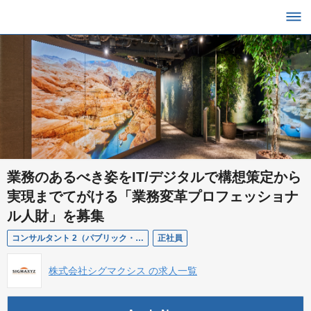
業務のあるべき姿をIT/デジタルで構想策定から
実現までてがける「業務変革プロフェッショナ
ル人財」を募集
コンサルタント 2（パブリック・クラウド / IT Modernization Sherpa）
正社員
株式会社シグマクシス の求人一覧