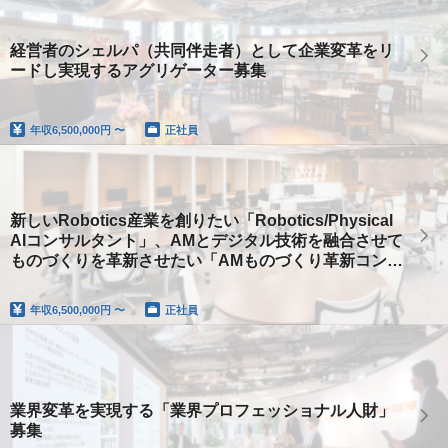
経営者のシェルパ（共同伴走者）として企業変革をリ
ードし実現するアグリゲーター募集
年収
6,500,000円 〜
正社員
新しいRobotics産業を創りたい「Robotics/Physical
AIコンサルタント」、AMとデジタル技術を融合させて
ものづくりを革新させたい「AMものづくり革新コンサ
ルタント」を募集
年収
6,500,000円 〜
正社員
業界変革を実現する「業界プロフェッショナル人財」
募集