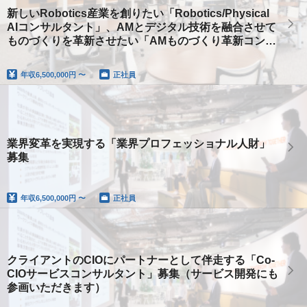
新しいRobotics産業を創りたい「Robotics/Physical
AIコンサルタント」、AMとデジタル技術を融合させて
ものづくりを革新させたい「AMものづくり革新コンサ
ルタント」を募集
年収
6,500,000円 〜
正社員
業界変革を実現する「業界プロフェッショナル人財」
募集
年収
6,500,000円 〜
正社員
クライアントのCIOにパートナーとして伴走する「Co-
CIOサービスコンサルタント」募集（サービス開発にも
参画いただきます）