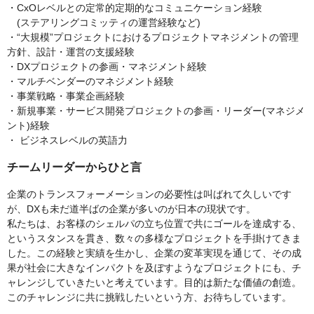
・CxOレベルとの定常的定期的なコミュニケーション経験
(ステアリングコミッティの運営経験など)
・“大規模”プロジェクトにおけるプロジェクトマネジメントの管理
方針、設計・運営の支援経験
・DXプロジェクトの参画・マネジメント経験
・マルチベンダーのマネジメント経験
・事業戦略・事業企画経験
・新規事業・サービス開発プロジェクトの参画・リーダー(マネジメ
ント)経験
・ ビジネスレベルの英語力
チームリーダーからひと言
企業のトランスフォーメーションの必要性は叫ばれて久しいです
が、DXも未だ道半ばの企業が多いのが日本の現状です。
私たちは、お客様のシェルパの立ち位置で共にゴールを達成する、
というスタンスを貫き、数々の多様なプロジェクトを手掛けてきま
した。この経験と実績を生かし、企業の変革実現を通じて、その成
果が社会に大きなインパクトを及ぼすようなプロジェクトにも、チ
ャレンジしていきたいと考えています。目的は新たな価値の創造。
このチャレンジに共に挑戦したいという方、お待ちしています。