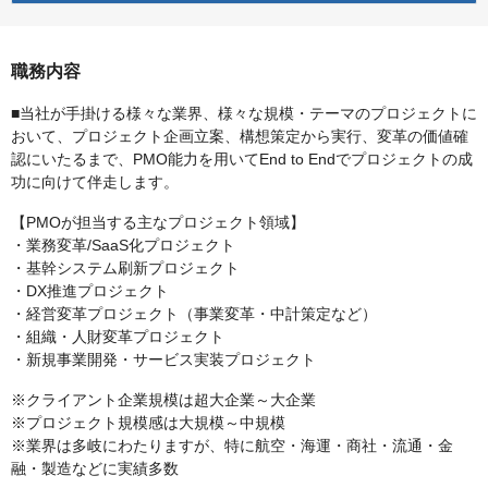
職務内容
■当社が手掛ける様々な業界、様々な規模・テーマのプロジェクトに
おいて、プロジェクト企画立案、構想策定から実行、変革の価値確
認にいたるまで、PMO能力を用いてEnd to Endでプロジェクトの成
功に向けて伴走します。
【PMOが担当する主なプロジェクト領域】
・業務変革/SaaS化プロジェクト
・基幹システム刷新プロジェクト
・DX推進プロジェクト
・経営変革プロジェクト（事業変革・中計策定など）
・組織・人財変革プロジェクト
・新規事業開発・サービス実装プロジェクト
※クライアント企業規模は超大企業～大企業
※プロジェクト規模感は大規模～中規模
※業界は多岐にわたりますが、特に航空・海運・商社・流通・金
融・製造などに実績多数