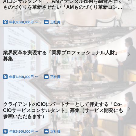
AIコンサルタント」、AMとデジタル技術を融合させて
ものづくりを革新させたい「AMものづくり革新コンサ
ルタント」を募集
年収
6,500,000円 〜
正社員
業界変革を実現する「業界プロフェッショナル人財」
募集
年収
6,500,000円 〜
正社員
クライアントのCIOにパートナーとして伴走する「Co-
CIOサービスコンサルタント」募集（サービス開発にも
参画いただきます）
年収
6,500,000円 〜
正社員