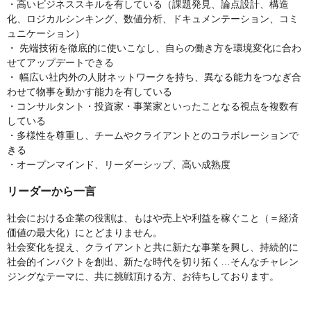
・高いビジネススキルを有している（課題発見、論点設計、構造
化、ロジカルシンキング、数値分析、ドキュメンテーション、コミ
ュニケーション）
・ 先端技術を徹底的に使いこなし、自らの働き方を環境変化に合わ
せてアップデートできる
・ 幅広い社内外の人財ネットワークを持ち、異なる能力をつなぎ合
わせて物事を動かす能力を有している
・コンサルタント・投資家・事業家といったことなる視点を複数有
している
・多様性を尊重し、チームやクライアントとのコラボレーションで
きる
・オープンマインド、リーダーシップ、高い成熟度
リーダーから一言
社会における企業の役割は、もはや売上や利益を稼ぐこと（＝経済
価値の最大化）にとどまりません。
社会変化を捉え、クライアントと共に新たな事業を興し、持続的に
社会的インパクトを創出、新たな時代を切り拓く…そんなチャレン
ジングなテーマに、共に挑戦頂ける方、お待ちしております。