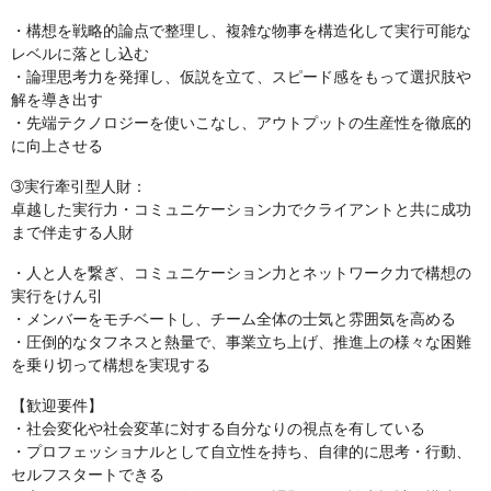
・構想を戦略的論点で整理し、複雑な物事を構造化して実行可能な
レベルに落とし込む
・論理思考力を発揮し、仮説を立て、スピード感をもって選択肢や
解を導き出す
・先端テクノロジーを使いこなし、アウトプットの生産性を徹底的
に向上させる
➂実行牽引型人財：
卓越した実行力・コミュニケーション力でクライアントと共に成功
まで伴走する人財
・人と人を繋ぎ、コミュニケーション力とネットワーク力で構想の
実行をけん引
・メンバーをモチベートし、チーム全体の士気と雰囲気を高める
・圧倒的なタフネスと熱量で、事業立ち上げ、推進上の様々な困難
を乗り切って構想を実現する
【歓迎要件】
・社会変化や社会変革に対する自分なりの視点を有している
・プロフェッショナルとして自立性を持ち、自律的に思考・行動、
セルフスタートできる