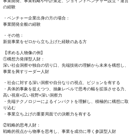
事業開発、事業戦略や中計策定、ジョイントベンチャー設立・運営
の経験
・ベンチャー企業出身の方の場合：
事業開発全般の経験
・その他：
新規事業をゼロから立ち上げた経験のある方
【求める人物像の例】
①構想力発揮型人財：
深い社会洞察や独自の切り口、先端技術の理解から未来を構想し、
事業を興すリーダー人財
・社会に対する深い洞察や自分なりの視点、ビジョンを有する
・具体的事象を捉えつつ、抽象レベルで思考の幅を拡張させる力、
高い視座×広い視野×深い洞察力
・先端テクノロジーによるインパクトを理解し、積極的に構想に取
り込む
・事業立ち上げの重要局面での決断力を有する
②戦略的思考人財：
戦略的視点から物事を思考し、事業を成功に導く参謀型人財