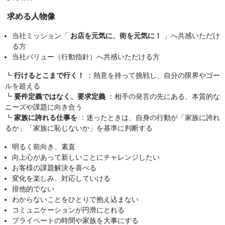
求める人物像
当社ミッション「
お店を元気に、街を元気に！
」へ共感いただけ
る方
当社バリュー（行動指針）へ共感いただける方
┗
行けるとこまで行く！
：熱意を持って挑戦し、自分の限界やゴー
ルを超える
┗
要件定義ではなく、要求定義
：相手の発言の先にある、本質的な
ニーズや課題に向き合う
┗
家族に誇れる仕事を
：迷ったときは、自身の行動が「家族に誇れ
るか」「家族に恥じないか」を基準に判断する
明るく前向き、素直
向上心があって新しいことにチャレンジしたい
お客様の課題解決を喜べる
変化を楽しみ、対応していける
排他的でない
わからないことをひとりで抱え込まない
コミュニケーションが円滑にとれる
プライベートの時間や家族を大事にする