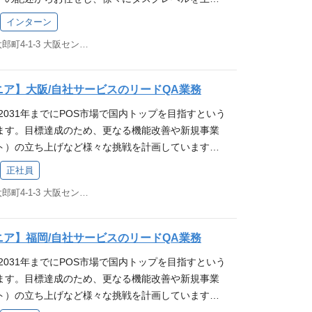
TQB認定テスト技術者資格（FL）保有者、又は相当のテ
れており、日常生活で立ち寄ったお店で利用されて
は60名程度のエンジニアが在籍しており、チームごと
ウェアテスト、品質管理業務経験者 ※経験年数は問い
ちの仕事の成果や会社の成長を実感できるやりがい
インターン
し合い、実装しています。 多くの企業に使われてい
ANT)】 テスト計画書、設計書、仕様書の作成経験 W
発企業のため、営業やカスタマーサポートを通じて、
大阪府大阪市中央区久太郎町4-1-3 大阪センタービル 5F
ように開発されているのか、授業では学べないビジ
組み込み機器連携のテスト経験 リードQAの経験 Web
要望を直接開発に反映できるほか、 エンジニアから
る環境です。 「サービスの価値向上を考えて、技術
プリケーションの開発経験 何かしらのプログラミン
行なっており、ユーザーの課題を適切に捉える力が
るエンジニア」の方を歓迎しています。 ※従事すべ
】 Postman, VSCode, Magic Pod 【バージ
、スマレジのQAエンジニアはテストをするだけでな
ニア】大阪/自社サービスのリードQA業務
会社の定める業務 ※本人の希望を考慮します 募集要
b（マージリクエストベースでレビューを実施） 【コラボ
にも取り組んでいます。 テストはもちろんのこと、
2031年までにPOS市場で国内トップを目指すという
ythonなどWeb系言語を学んでいる方 趣味、独学で何
e, Slack, Google Workspace 得られる経験 当
に興味がある方は大歓迎です！急成長中の会社です
ます。目標達成のため、更なる機能改善や新規事業
経験がある方 ※来年3月卒業予定の学生の方は応募
スマレジ」はクラウド型のPOSレジシステムです。
チャレンジできます！ 求める人物像 当社ミッション
ト）の立ち上げなど様々な挑戦を計画しています。
。 技術スタック 【開発言語】 PHP, JavaScri
れており、日常生活で立ち寄ったお店で利用されて
元気に！」 へ共感いただける方 当社バリュー（行動
良い改善のために私たちと一緒に働きませんか？ 株
ワーク】 Laravel, CakePHP, Vue.js, React, jQuer
ちの仕事の成果や会社の成長を実感できるやりがい
 ┗ 行けるとこまで行く！ ：熱意を持って挑戦
正社員
ついて 業務詳細 スマレジが提供する各WEBサー
hpStorm, Docker 【CI/CD環境】 GitLab CI 【イン
発企業のため、営業やカスタマーサポートを通じて、
を超える ┗ 要件定義ではなく、要求定義 ：相手
大阪府大阪市中央区久太郎町4-1-3 大阪センタービル 5F
、及び品質向上をご担当いただきます。 ▼テスト業
urora, S3, DynamoDB, ElastiCache, Lambda, S
要望を直接開発に反映できるほか、 エンジニアから
質的なニーズや課題に向き合う ┗ 家族に誇れる仕事
る各種サービスに関する品質管理、及び品質向上に向
ion, Elastic BeanStalk等） 【バージョン管理】 GitLab
行なっており、ユーザーの課題を適切に捉える力が
自身の行動が「家族に誇れるか」「家族に恥じない
各プロダクトのテスト設計や実行、テスト仕様書の
ースでレビューを実施） 【コラボレーションツー
、スマレジのQAエンジニアはテストをするだけでな
 明るく前向き、素直 向上心があって新しいことにチ
ニア】福岡/自社サービスのリードQA業務
進捗管理等）を担当していただきます。 リリース後
ce, Redmine, Slack, Jira 開発体制・開発スタイル
にも取り組んでいます。 テストはもちろんのこと、
様の課題解決を喜べる 変化を楽しみ、対応していける
2031年までにPOS市場で国内トップを目指すという
ロセス改善、関連部署との連携等も行います。 テス
一人一人のメンバーが主体的・自発的な開発が行える
に興味がある方は大歓迎です！急成長中の会社です
ないことをひとりで抱え込まない コミュニケーション
ます。目標達成のため、更なる機能改善や新規事業
不具合報告・管理・分析 リリース後確認・モニタリン
の機能群ごとに少人数（3～5名程度）のチームで開発
チャレンジできます！ 求める人物像 当社ミッショ
イベートの時間や家族を大事にする 自発的に考え、行
ト）の立ち上げなど様々な挑戦を計画しています。
やがては、スマレジが提供する各種サービスの品質管
スタイル】 2週間～1ヶ月（チームにより異なる）
を元気に！」 へ共感いただける方 当社バリュー