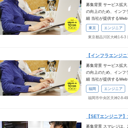
S】 ▼コンピューティング・コン
ひとりで抱え込まない
募集背景 サービス拡
の範囲：会社の定める業
策定や運用経験 障害
R ▼データベース・ストレージ 
時間や家族を大事にす
の向上のため、インフ
件(MUST)】 ITエ
トリクスの整備やモニ
リケーション統合 EventBrid
細 当社が提供するWe
・クラウドを利用したL
運用経験 セキュリティ
Athena / Kinesi
用やセキュリティ対策
ミドルウェア(Nginx/
キュリティポリシーの策定
ache、php-fpm、Postfi
東京
エンジニア
ラ業務の割合は8:2程度
リプト(ShellScript
導入、運用経験 WAF
e 【CI / CD】 GitLab
東京都品川区大崎1-6-3
サービスを安定供給す
frastructure as Co
部門の実務経験（1年以
rDuty 【ネットワーク機器
ービスを安全供給するた
技術(Docker)の経験
発経験 技術スタック 【
レーションツール】 Redmi
SS運用 ・パフォーマ
応(WAFや脆弱性診断対
mbda / ECS(Farga
当社の主力事業である
【インフラエンジニ
きる仕組み、体制作り 
製品の企画、導入、運用
/ ElastiCache / S3 
す。 数多くの店舗で
募集背景 サービス拡
業務] ◆ 社内インフ
やIDSなどの導入経験
SQS / SES ▼分析 Glu
れていることから、自
の向上のため、インフ
ト管理 ※従事すべき
年以上） ・ネットワー
【ミドルウェア】 Nginx / 
がいがあります。 ま
細 当社が提供するWe
考慮します 募集要件 
コンピューティング・コンテナ E
t 【IaC】 Terraform / 
るインフラ設計・運用
用やセキュリティ対策
開発・保守・運用におけ
ータベース・ストレージ Auro
/ Sentry / Macker
福岡
エンジニア
ション「 お店を元気に
ラ業務の割合は8:2程度
をお持ちの方 クラウド
ション統合 EventBridge /
o系、Fortinet系 【コラ
ー（行動指針）へ共感い
サービスを安定供給す
経験 各種ミドルウェア(N
/ Kinesis ▼セキュリ
rkspace 得られる
って挑戦し、自分の限
ービスを安全供給するた
各種スクリプト(ShellSc
hp-fpm、Postfix、Fail2
POSレジシステムです
：相手の発言の先にあ
SS運用 ・パフォーマ
経験 【歓迎要件(WANT)
D】 GitLab CI/CD 【APM
寄ったお店で利用され
【SETエンジニア
る仕事を ：迷ったと
きる仕組み、体制作り 
験者なら尚可 Infrastruct
ットワーク機器】 Yama
長を実感できるやりが
ないか」を基準に判断
募集背景 スマレジは、
業務] ◆ 社内インフ