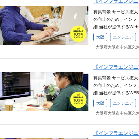
【インフラエンジニ
・可能な限り楽して運
act、Javaいずれ
募集背景 サービス拡
発・運用に必要な業務 [
定める業務 ※本人の希望
の向上のため、インフ
社内利用サービスのア
Design, Adobe Photosh
細 当社が提供するWe
の定める業務 ※本人の
ージョン管理】 Git
用やセキュリティ対策
下記のインフラの設計
ラボレーションツール】 Red
大阪
エンジニア
ラ業務の割合は8:2程度
もしくは それに相当す
験 当社の主力事業であ
サービスを安定供給す
ースのWEBシステムの設計
す。 数多くの店舗で
ービスを安全供給するた
p-fpm/Mysql)の導
れていることから、自
SS運用 ・パフォーマ
s、Go、ShellScri
がいがあります。 ま
【インフラエンジニ
きる仕組み、体制作り 
クの設計、構築運用経
りません。急成長中の
募集背景 サービス拡
業務] ◆ 社内インフ
トカード決済システム
す！ 求める人物像 当
の向上のため、インフ
ト管理 ※従事すべき
経験（1年以上） 50 
感いただける方 当社バ
細 当社が提供するW
考慮します 募集要件 
験 コンテナ技術(Docker)
とこまで行く！ ：熱
用やセキュリティ対策を
開発・保守・運用におけ
ure as Codeの経験(A
要件定義ではなく、要
大阪
エンジニア
常業務) ・サービス
をお持ちの方 クラウド
性診断対応)などの導入
課題に向き合う ┗ 家
実装 ・サービスを安
経験 各種ミドルウェア(N
などの導入経験 SLO
「家族に誇れるか」「
装 ・可能な限り楽して
各種スクリプト(ShellSc
防止の仕組みの運用経
き、素直 向上心があ
・社内ヘルプデスク 
経験 【歓迎要件(WANT)
PHPを用いた開発経験、
を喜べる 変化を楽しみ
【インフラエンジニ
フラと社内インフラ業務
験者なら尚可 Infrastruct