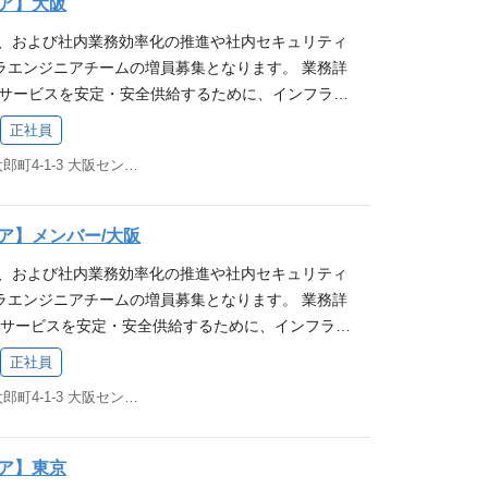
ア】大阪
用できる仕組み、体制作り ・その他サービスの開
かでの構築経験 ※従事すべき業務の変更の範囲：会社の
大、および社内業務効率化の推進や社内セキュリティ
都度業務] ◆ 社内インフラ ・社内ヘルプデスク ・
を考慮します 技術スタック 【ツール】 Adobe In
ラエンジニアチームの増員募集となります。 業務詳
カウント管理 ※従事すべき業務の変更の範囲：会社
op, Adobe Illustrator, Adobe XD, Mac Keynote 【バ
bサービスを安定・安全供給するために、インフラ運
希望を考慮します 募集要件 【必須条件(MUST)】
Lab（マージリクエストベースでレビューを実施） 【コ
を行う業務です。 ※サービスインフラと社内インフ
・提案・開発・保守・運用における経験が5年以上
mine, Slack, Google Workspace 得られる経
正社員
です [メイン業務] ◆ スマレジサービスインフラ ・
るご経歴をお持ちの方 クラウドを利用したLinuxベ
る「スマレジ」はクラウド型のPOSレジシステムで
大阪府大阪市中央区久太郎町4-1-3 大阪センタービル 5F
るためのインフラ運用、改善計画の策定・実装 ・サ
、構築経験 各種ミドルウェア(Apache/Nginx/ph
導入されており、日常生活で立ち寄ったお店で利用さ
めのセキュリティ対策・計画の策定・実装、PCI D
入、チューニング経験 各種スクリプト(Python、Node.j
分たちの仕事の成果や会社の成長を実感できるやり
ンス監視および障害対応 ・可能な限り楽して運用で
pt等)を用いた開発経験 【歓迎要件(WANT)】 ネットワー
た、スマレジでは上流工程のみを行うようなことはあ
ア】メンバー/大阪
・その他サービスの開発・運用に必要な業務 [都度
験 オンプレまたはデータセンター運用経験 クレジッ
会社ですので、新しいことにもチャレンジできま
大、および社内業務効率化の推進や社内セキュリティ
ラ ・社内ヘルプデスク ・社内利用サービスのアカウン
運用経験 社内システム部門情報システム部門の実務
社ミッション「 お店を元気に、街を元気に！ 」へ共
ラエンジニアチームの増員募集となります。 業務詳
業務の変更の範囲：会社の定める業務 ※本人の希望を
名規模以上の組織での IT 製品の企画、導入、運用経
リュー（行動指針）へ共感いただける方 ┗ 行ける
EBサービスを安定・安全供給するために、インフラ運
【必須条件(MUST)】 下記のインフラの設計・提案・
の経験 ※ECS/Fargate経験者なら尚可 Infrastruct
意を持って挑戦し、自分の限界やゴールを超える ┗
行う業務です。 ◆ スマレジサービスインフラ(通
る経験が5年以上 もしくは それに相当するご経歴
nsible/Terraform) セキュリティ強化対応(WAFや脆弱
求定義 ：相手の発言の先にある、本質的なニーズや
正社員
を安定供給するためのインフラ運用、改善計画の策定・
を利用したLinuxベースのWEBシステム構築、運用
経験 セキュリティポリシーの策定経験 WAFやIDS
族に誇れる仕事を ：迷ったときは、自身の行動が
大阪府大阪市中央区久太郎町4-1-3 大阪センタービル 5F
全供給するためのセキュリティ対策・計画の策定・実
ginx/php-fpm)の導入、チューニング、運用経験
/SLIの策定や運用経験 障害検知と障害時の対応や再発
家族に恥じないか」を基準に判断する 明るく前向
運用できる仕組み、体制作り ◆ 社内インフラ(都度)
ript、Python、Node.js、Go等)を用いた開発、運用
験 メトリクスの整備やモニタリング環境の運用経験
って新しいことにチャレンジしたい お客様の課題解決
・社内利用サービスのアカウント管理 ※サービスイン
】 コンテナ技術(Docker)の経験 ※ECS/Fargate経
Gitフローを用いた開発経験 技術スタック 【AW
、対応していける 排他的でない わからないことを
ア】東京
の割合は8:2程度です。 ※従事すべき業務の変更
ure as Codeの経験(Ansible/Terraform) SLO/SLIの