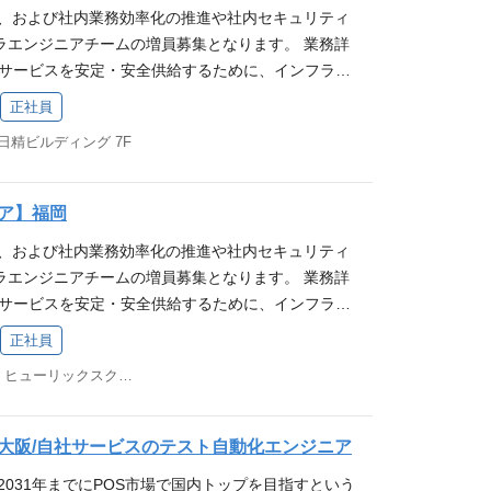
テナ EC2 / Lambda / ECS(Fargate) / EC
 コミュニケーションが円滑にとれる プライベートの
大、および社内業務効率化の推進や社内セキュリティ
務 ※本人の希望を考慮します 募集要件 【必須条
検知及び障害時対応や再発防止策の検討・運用経験 メ
Aurora(MySQL) / ElastiCache / S3 ▼アプ
る 自発的に考え、行動できる
ラエンジニアチームの増員募集となります。 業務詳
ンジニアとしてのご経験を有する方 【歓迎要件(WANT)】
タリング環境の運用経験 ネットワークの設計、構築
ge / StepFunctions / SQS / SES ▼分析 Glue /
bサービスを安定・安全供給するために、インフラ運
inuxベースのWEBシステム構築、運用経験 ・各種
強化対応(WAFや脆弱性診断対応)などの導入経験 セ
s ▼セキュリティ WAF、KMS 【ミドルウェア】 Nginx、Ap
を行う業務です。 ※サービスインフラと社内インフ
php-fpm)の導入、チューニング、運用経験 ・各種スク
経験 50 名規模以上の組織での IT 製品の企画、
x、Fail2ban、Fluentbit 【IaC】 Terraform、Ansibl
正社員
です [メイン業務] ◆ スマレジサービスインフラ ・
、Python、Node.js、Go等)を用いた開発、運用経験 ・In
やIDSなどの導入経験 社内システム部門情報システム
 CI/CD 【APM】 Datadog、Sentry、Mackerel、Page
 日精ビルディング 7F
るためのインフラ運用、改善計画の策定・実装 ・サ
deの経験(Ansible/Terraform) ・DevOps経験 ・コンテナ
上） PHPを用いた開発経験、Gitフローを用いた開
】 Yamaha系、Furuno系、Fortinet系 【コラボ
めのセキュリティ対策・計画の策定・実装、PCI D
 ※ECS/Fargate経験者なら尚可 ・セキュリティ強化対
AWS】 ▼コンピューティング・コンテナ EC2 / La
ne、Slack、Google Workspace 得られる経験
ンス監視および障害対応 ・可能な限り楽して運用で
応)などの導入経験 ・50 名規模以上の組織での IT
te) / ECR ▼データベース・ストレージ Aurora(MySQL)
「スマレジ」はクラウド型のPOSレジシステムで
ア】福岡
・その他サービスの開発・運用に必要な業務 [都度
経験 ・セキュリティポリシーの策定経験 ・WAF
▼アプリケーション統合 EventBridge / StepFunctions /
導入されており、日常生活で立ち寄ったお店で利用さ
大、および社内業務効率化の推進や社内セキュリティ
ラ ・社内ヘルプデスク ・社内利用サービスのアカウン
 ・社内システム部門情報システム部門の実務経験（1
e / Athena / Kinesis ▼セキュリティ WAF、KMS
分たちの仕事の成果や会社の成長を実感できるやり
ラエンジニアチームの増員募集となります。 業務詳
業務の変更の範囲：会社の定める業務 ※本人の希望を
クの設計、構築運用経験 技術スタック 【AWS】 ▼
Apache、php-fpm、Postfix、Fail2ban、Fluentbi
た自社サービスのシステムやクラウドシステムにおけ
bサービスを安定・安全供給するために、インフラ運
【必須条件(MUST)】 下記のインフラの設計・提案・
C2 / Lambda / ECS(Fargate) / ECR ▼デ
Ansible 【CI / CD】 GitLab CI/CD 【APM】 Datadog
の知識・経験が得られます。 求める人物像 当社ミッ
を行う業務です。 ※サービスインフラと社内インフ
る経験が5年以上 もしくは それに相当するご経歴
ra(MySQL) / ElastiCache / S3 ▼アプリケー
el / PagerDuty 【ネットワーク機器】 Yamaha系、Furun
正社員
、街を元気に！ 」へ共感いただける方 当社バリュ
です [メイン業務] ◆ スマレジサービスインフラ ・
を利用したLinuxベースのWEBシステム構築、運用
 StepFunctions / SQS / SES ▼分析 Glue / Athena
ボレーションツール】 Redmine, Slack, Google Wo
ただける方 ┗ 行けるとこまで行く！ ：熱意を持
福岡市中央区天神2-8-49 ヒューリックスクエア福岡天神ビル3F
るためのインフラ運用、改善計画の策定・実装 ・サ
ginx/php-fpm)の導入、チューニング、運用経験
ティ WAF、KMS 【ミドルウェア】 Nginx / Apache、p
経験 当社の主力事業である「スマレジ」はクラウド型の
界やゴールを超える ┗ 要件定義ではなく、要求定義
めのセキュリティ対策・計画の策定・実装、PCI D
ript、Python、Node.js、Go等)を用いた開発、運用
ban、Fluentbit 【IaC】 Terraform / Ansible 【CI / C
。 数多くの店舗で導入されており、日常生活で立ち
る、本質的なニーズや課題に向き合う ┗ 家族に誇れ
ンス監視および障害対応 ・可能な限り楽して運用で
】 コンテナ技術(Docker)の経験 ※ECS/Fargate経
】 Datadog / Sentry / Mackerel / PagerDuty 【ネ
ていることから、自分たちの仕事の成果や会社の成
】大阪/自社サービスのテスト自動化エンジニア
きは、自身の行動が「家族に誇れるか」「家族に恥じ
・その他サービスの開発・運用に必要な業務 [都度
ure as Codeの経験(Ansible/Terraform) SLO/SLIの
ha系、Furuno系、Fortinet系 【コラボレーション
いがあります。 また自社サービスのシステムやクラ
する 自発的に考え、行動できる オンライン、オフラ
2031年までにPOS市場で国内トップを目指すという
ラ ・社内ヘルプデスク ・社内利用サービスのアカウン