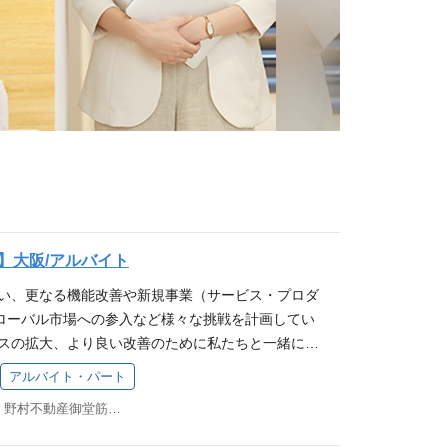
】大阪/アルバイト
伴い、更なる機能改善や新規事業（サービス・プロダ
ローバル市場への参入など様々な挑戦を計画してい
ビスの拡大、より良い改善のために私たちと一緒に働
スマレジの事業について 業務詳細 スマレジが提供
アルバイト・パート
OSアプリ・ウェブアプリ）の品質管理テスト（テスト
大阪市中央区本町4-2-12 野村不動産御堂筋本町ビル 3F
トの実施）を行っていただきます。 ※従事すべき業
の定める業務 ※本人の希望を考慮します 募集要件