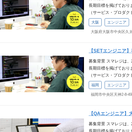
策定や運用経験 障害
ツール】 Redmine, Sl
ウドシステムにおける
イン共にコミュニケー
長期目標を掲げており
ト管理 ※従事すべき
トリクスの整備やモニ
業である「スマレジ」は
める人物像 当社ミッ
込まない 排他的でない
（サービス・プロダク
考慮します 募集要件 
運用経験 セキュリティ
舗で導入されており、
ける方 当社バリュー
客様の課題解決を喜べ
サービスの拡大、より
開発・保守・運用にお
キュリティポリシーの策定
ら、自分たちの仕事の
大阪
エンジニア
く！：熱意を持って挑
間や家族を大事にする
務詳細 スマレジが提
お持ちの方 クラウドを
導入、運用経験 WAF
す。 また自社サービ
なく、要求定義：相手
当していただきます。
験 各種ミドルウェア(Ng
部門の実務経験（1年以
計・運用の知識・経験
う ┗家族に誇れる仕
構築 E2Eテストの設
種スクリプト(ShellScr
発経験 技術スタック 【
・明るく前向き、元気
か」「家族に恥じない
会社の定める業務 ※本
験 【歓迎要件(WANT)】
mbda / ECS(Farga
たい ・わからないこ
【SETエンジニア
ンライン、オフライン
T)】 JSTQB認定
者なら尚可 Infrastructu
/ ElastiCache / S3 
滑にとれる ・最新の
事をひとりで抱え込ま
募集背景 スマレジは、
知識 Appium/Se
定や運用経験 障害検
SQS / SES ▼分析 Glu
の時間や家族を大事に
レンジしたい お客様
長期目標を掲げており
経験（もしくは、テス
リクスの整備やモニタ
【ミドルウェア】 Nginx / 
プライベートの時間や
（サービス・プロダク
ANT)】 Webシス
用経験 セキュリティ強
t 【IaC】 Terraform / 
サービスの拡大、より
ネジメント経験 技術スタック 
ュリティポリシーの策定経
/ Sentry / Macker
福岡
エンジニア
業務詳細 スマレジが
【バージョン管理】 G
入、運用経験 WAFや
o系、Fortinet系 【コラ
担当していただきます
【コラボレーションツール】 Re
門の実務経験（1年以上
rkspace 得られる
計・構築 E2Eテスト
語】 PHP, JavaScript
経験 技術スタック 【AW
POSレジシステムです
囲：会社の定める業務 
Cypress, Puppeteer
da / ECS(Fargate)
寄ったお店で利用され
【QAエンジニア】
UST)】 JSTQB認
の主力事業である「スマ
astiCache / S3 ▼アプ
長を実感できるやりが
募集背景 スマレジは、
礎知識 Appium/S
多くの店舗で導入され
S / SES ▼分析 Glue 
ウドシステムにおける
長期目標を掲げており
務経験（もしくは、テ