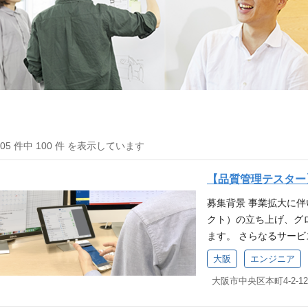
105 件中 100 件 を表示しています
【品質管理テスター
募集背景 事業拡大に
クト）の立ち上げ、グ
ます。 さらなるサー
きませんか？ 株式会社
大阪
エンジニア
するサービス全般（i
仕様書に基づいたテス
務の変更の範囲：会社