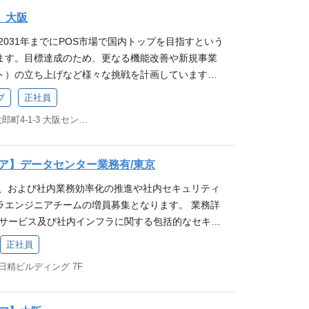
 iOSデバイスに関する基礎知識 オフィス系ソフト（w
】大阪
作経験 【歓迎要件(WANT)】 ソフトウェアテスト、又は
2031年までにPOS市場で国内トップを目指すという
何かしらのプログラミング経験 技術スタック ツー
ます。目標達成のため、更なる機能改善や新規事業
an, VSCode, Magic Pod バージョン管理 GitLab（マー
ト）の立ち上げなど様々な挑戦を計画しています。
ビューを実施） コラボレーションツール Redmin
良い改善のために私たちと一緒に働きませんか？ 株
, Slack, Zoom, Google Workspace 求める人物像 当社
ブ
正社員
について 業務詳細 ユーザーの目的を満たすために必
気に、街を元気に！ 」へ共感いただける方 当社バ
大阪府大阪市中央区久太郎町4-1-3 大阪センタービル 5F
を考え、目指す情報や機能へ辿り着くための構造設
共感いただける方 ┗ 行けるとこまで行く！ ：熱
 要件定義 / IA(情報設計) スマートフォンアプ
分の限界やゴールを超える ┗ 要件定義ではなく、
マルチデバイス)のUI設計構築 主にご担当いただく業務
言の先にある、本質的なニーズや課題に向き合う ┗
ア】データセンター業務有/東京
計と構築です。 デザインチームは、UI/UXデザイナー
：迷ったときは、自身の行動が「家族に誇れるか」
大、および社内業務効率化の推進や社内セキュリティ
4名で構成されております。 今後のプロダクト機能リ
を基準に判断する
ラエンジニアチームの増員募集となります。 業務詳
を強化したく、この度の募集と至りました。 募集要
bサービス及び社内インフラに関する包括的なセキュ
)】 スマートフォンアプリ、Webサービス (マルチデ
入を行う業務です。 ※サービスインフラと社内イン
築や改良の実務経験3年以上または、同等の経験 Sa
正社員
度です。 [メイン業務] ◆ スマレジサービスインフ
ーフレーム作成などの情報設計の経験 「論理性」「客
 日精ビルディング 7F
供給するためのインフラ運用、改善計画の策定・実装
の要件及び意図を説明できること HTML、JavaSc
するためのセキュリティ対策・計画の策定・実装、P
築能力 ※ポートフォリオのご提出が必須となります。
ータセンター作業 ・パフォーマンス監視および障害対応
 エンジニアと一緒に仕事をした経験 PHP、Vue、Re