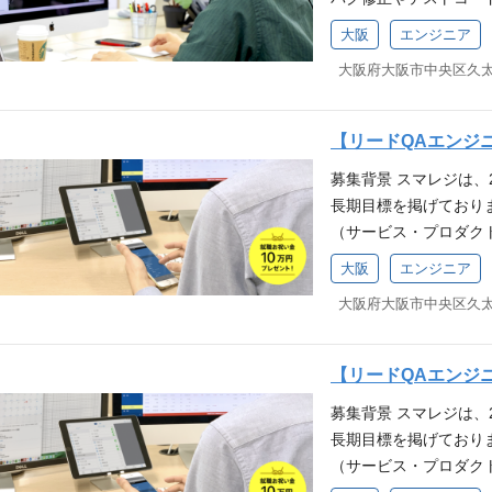
条件(MUST)】 JS
数多くの店舗で導入さ
ていきます。 社内に
スト基礎知識 ソフト
いることから、自分た
大阪
エンジニア
にサービス改善点を話
ません 【歓迎要件(W
があります。 自社開
る自社サービスがどの
ebAPIのテスト経験 
ユーザーの感謝の声や
ネスの現場を体感でき
システム、モバイルア
の機能提案も積極的に
を手段として捉えられ
グ経験 技術スタック 【ツール
身に付きます。 また
【リードQAエンジ
き業務の変更の範囲：
ョン管理】 GitLa
く、そのプロセス改善
募集背景 スマレジは、
件 PHP、C、C#、P
レーションツール】 Redmin
テストプロセスの改善
長期目標を掲げており
かしらのシステム開発
社の主力事業である「
ので、新しいことにも
（サービス・プロダク
をご遠慮いただいております
数多くの店舗で導入さ
「お店を元気に、街を
サービスの拡大、より
pt,TypeScript 【フレーム
いることから、自分た
指針）へ共感いただける
大阪
エンジニア
式会社スマレジの事業に
y 【ツール】 VSCode, P
があります。 自社開
し、自分の限界やゴール
ビスに関する品質管理
フラ】 AWS（EC2, ECS, A
ユーザーの感謝の声や
の発言の先にある、本
務 スマレジが提供す
QS, SNS, StepFunct
の機能提案も積極的に
を ：迷ったときは、
けたテスト業務全般（
（マージリクエストベ
身に付きます。 また
か」を基準に判断する
【リードQAエンジ
作成やメンテナンス、
ル】 Google Workspa
く、そのプロセス改善
ャレンジしたい お客
募集背景 スマレジは、
のバグ分析やテストプ
【開発体制】 弊社は
テストプロセスの改善
排他的でない わから
長期目標を掲げており
ト設計・実装・実行 
よう プロダクトやそ
ので、新しいことにも
が円滑にとれる プラ
（サービス・プロダク
グ ▼リーダー業務 
をしています。 【開発
ン 「お店を元気に、街
動できる