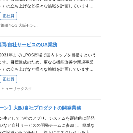
の仕事の成果や会社の成長を実感できるやりがいが
he、php-fpm、Postfix、Fail2ban、Fluentbit 【Ia
ョン「 お店を元気に、街を元気に！ 」へ共感いた
ト）の立ち上げなど様々な挑戦を計画しています。
ステム、モバイルアプリケーションの開発経験 チームの
物像 当社ミッション「お店を元気に、街を元気
le 【CI / CD】 GitLab CI/CD 【APM】 Datadog / Sen
（行動指針）へ共感いただける方 ┗ 行けるとこま
良い改善のために私たちと一緒に働きませんか？ 株
 【ツール】 Postman, VSCode, Magic Pod
る方 当社バリュー（行動指針）へ共感いただける方
 PagerDuty 【ネットワーク機器】 Yamaha系、Furuno系、
正社員
て挑戦し、自分の限界やゴールを超える ┗ 要件定
ついて 業務詳細 スマレジが提供する各WEBサー
itLab（マージリクエストベースでレビューを実施）
！：熱意を持って挑戦し、自分の限界やゴールを
ョンツール】 Redmine, Slack, Google Workspa
 ：相手の発言の先にある、本質的なニーズや課題に
大阪府大阪市中央区久太郎町4-1-3 大阪センタービル 5F
、及び品質向上に向けたテスト業務全般（各プロダ
dmine, Slack, Google Workspace 【言
はなく、要求定義：相手の発言の先にある、本質的
社の主力事業である「スマレジ」はクラウド型のPOS
れる仕事を ：迷ったときは、自身の行動が「家族に
行、テスト仕様書の作成やメンテナンス、進捗管理
, TypeScript 【フレームワーク】 Selenium, Appium,
合う ┗家族に誇れる仕事を：迷ったときは、自身
数多くの店舗で導入されており、日常生活で立ち寄っ
じないか」を基準に判断する 自発的に考え、行動で
きます。リリース後のバグ分析やテストプロセス改
, TestCafe 【CI/CD環境】 GitLab CI 得られる経験 当社
るか」「家族に恥じないか」を基準に判断する
ることから、自分たちの仕事の成果や会社の成長を
福岡/自社サービスのQA業務
フライン共にコミュニケーションが円滑にとれる 分か
等も行います。 ・テスト設計・実装・実行 ・不具合
レジ」はクラウド型のPOSレジシステムです。 数
あります。 また自社サービスのシステムやクラウド
え込まない 排他的でない 向上心があって新しいこと
2031年までにPOS市場で国内トップを目指すという
リリース後確認・モニタリング ※従事すべき業務の変
ており、日常生活で立ち寄ったお店で利用されてい
フラ設計・運用の知識・経験が得られます。 求める
お客様の課題解決を喜べる 変化を楽しみ、対応してい
ます。目標達成のため、更なる機能改善や新規事業
業務 ※本人の希望を考慮します 募集要件 【必須
の仕事の成果や会社の成長を実感できるやりがいが
「 お店を元気に、街を元気に！ 」へ共感いただけ
時間や家族を大事にする
ト）の立ち上げなど様々な挑戦を計画しています。
TQB認定テスト技術者資格（FL）保有者、又は相当のテ
像 当社ミッション「 お店を元気に、街を元気に！
動指針）へ共感いただける方 ┗ 行けるとこまで行
良い改善のために私たちと一緒に働きませんか？ 株
ウェアテスト、品質管理業務経験者 ※経験年数は問い
 当社バリュー（行動指針）へ共感いただける方 ┗
正社員
戦し、自分の限界やゴールを超える ┗ 要件定義で
ついて 業務詳細 スマレジが提供する各WEBサー
ANT)】 テスト計画書、設計書、仕様書の作成経験 W
 ：熱意を持って挑戦し、自分の限界やゴールを超え
相手の発言の先にある、本質的なニーズや課題に向き
福岡市中央区天神2-8-49 ヒューリックスクエア福岡天神ビル3F
、及び品質向上に向けたテスト業務全般（各プロダ
組み込み機器連携のテスト経験 リードQAの経験 Web
なく、要求定義 ：相手の発言の先にある、本質的な
仕事を ：迷ったときは、自身の行動が「家族に誇れ
行、テスト仕様書の作成やメンテナンス、進捗管理
プリケーションの開発経験 何かしらのプログラミン
う ┗ 家族に誇れる仕事を ：迷ったときは、自身
いか」を基準に判断する 自発的に考え、行動できる
きます。リリース後のバグ分析やテストプロセス改
】 Postman, VSCode, Magic Pod 【バージ
るか」「家族に恥じないか」を基準に判断する
ーン】大阪/自社プロダクトの開発業務
ン共にコミュニケーションが円滑にとれる 分からな
等も行います。 ・テスト設計・実装・実行 ・不具合
b（マージリクエストベースでレビューを実施） 【コラボ
まない 排他的でない 向上心があって新しいことにチ
ーン生として当社のアプリ、システムを継続的に開発
リリース後確認・モニタリング ※従事すべき業務の変
e, Slack, Google Workspace 得られる経験 当
様の課題解決を喜べる 変化を楽しみ、対応していける
レジなど自社サービスの開発チームに参加し、簡単な
業務 ※本人の希望を考慮します 募集要件 【必須
スマレジ」はクラウド型のPOSレジシステムです。
家族を大事にする
ドの記述からお任せし、徐々にタスクレベルを上げ