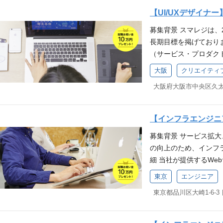
【必須条件(MUST)】
【UI/UXデザイナー
ord/excel等）の操
募集背景 スマレジは、
ゲームデバッグの経験 
長期目標を掲げており
ル Postman, Proxym
（サービス・プロダク
ジリクエストベースでレ
サービスの拡大、より
e, Jira, Confluence
大阪
クリエイティ
式会社スマレジの事業
ミッション「 お店を元
要な機能やコンテンツ
リュー（行動指針）へ
計を行っていただきます。
意を持って挑戦し、自
リ、Webサービス (
要求定義 ：相手の発
【インフラエンジニ
は管理画面のUI/UX設
家族に誇れる仕事を 
募集背景 サービス拡
2名/WEBデザイナー
「家族に恥じないか」
の向上のため、インフ
リースを鑑み、UI領域
細 当社が提供するWe
件 【必須条件(MUST
リティ対策の立案、導
バイス)のデザインと構
東京
エンジニア
フラ業務の割合は8:2程
aSやアプリのワイヤ
東京都品川区大崎1-6-3
ラ ・サービスを安定
観性」を以て、デザイン
・サービスを安全供給
ript、CSS での構
CI DSS運用 ・デ
【歓迎要件(WANT)】