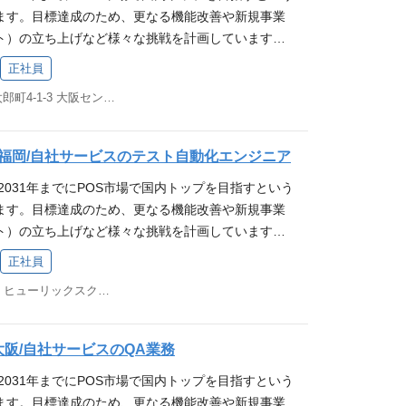
検知及び障害時対応や再発防止策の検討・運用経験 メ
ack, Google Workspace 得られる経験 当社の主力事
インフラ設計・運用の知識・経験が得られます。 求
ションが円滑にとれる 分からない事をひとりで抱え
ます。目標達成のため、更なる機能改善や新規事業
業務の変更の範囲：会社の定める業務 ※本人の希望を
タリング環境の運用経験 ネットワークの設計、構築
クラウド型のPOSレジシステムです。 数多くの店
ション「お店を元気に、街を元気に！」へ共感いただ
 向上心があって新しいことにチャレンジしたい お
ト）の立ち上げなど様々な挑戦を計画しています。
【必須条件(MUST)】 下記のインフラの設計・提案・
強化対応(WAFや脆弱性診断対応)などの導入経験 セ
日常生活で立ち寄ったお店で利用されていることか
（行動指針）へ共感いただける方 ┗行けるとこまで行
る 変化を楽しみ、対応していける プライベートの時
良い改善のために私たちと一緒に働きませんか？ 業
ける経験が5年以上もしくはそれに相当するご経歴を
経験 50 名規模以上の組織での IT 製品の企画、
成果や会社の成長を実感できるやりがいがありま
正社員
戦し、自分の限界やゴールを超える ┗要件定義では
供する各WEBサービスに関するテスト自動化業務を担
利用したLinuxベースのWEBシステム構築、運用経
やIDSなどの導入経験 社内システム部門情報システム
スのシステムやクラウドシステムにおけるインフラ設
の発言の先にある、本質的なニーズや課題に向き合
大阪府大阪市中央区久太郎町4-1-3 大阪センタービル 5F
 スマレジの事業について テスト自動化の環境設計・
inx/php-fpm)の導入、チューニング、運用経験 各
上） PHPを用いた開発経験、Gitフローを用いた開
が得られます。 求める人物像 ・自発的に行動できる
事を：迷ったときは、自身の行動が「家族に誇れる
計・実装 CIの構築 ※従事すべき業務の変更の範囲：
ipt、Python、Node.js、Go等)を用いた開発、運用経
AWS】 ▼コンピューティング・コンテナ EC2 / La
、素直、向上心があって新しいことにチャレンジし
か」を基準に判断する 自発的に考え、行動できる オ
人の希望を考慮します 募集要件 【必須条件(MUS
 コンテナ技術(Docker)の経験 ※ECS/Fargate経験
te) / ECR ▼データベース・ストレージ Aurora(MySQL)
とをひとりで抱え込まない ・コミュニケーションが円
】福岡/自社サービスのテスト自動化エンジニア
共にコミュニケーションが円滑にとれる 分からない
テスト技術者資格（FL）保有者、又は相当のテスト基礎
re as Codeの経験(Ansible/Terraform) SLO/SLIの策
▼アプリケーション統合 EventBridge / StepFunctions /
技術的な情報を集めたり発信している ・プライベート
ない 排他的でない 向上心があって新しいことにチャ
2031年までにPOS市場で国内トップを目指すという
lenium等のフレームワークを活用したテスト自動化の業務
知及び障害時対応や再発防止策の検討・運用経験 メト
e / Athena / Kinesis ▼セキュリティ WAF、KMS
する
の課題解決を喜べる 変化を楽しみ、対応していける
ます。目標達成のため、更なる機能改善や新規事業
ト自動化フレームワークの基礎知識） 【歓迎要件(W
リング環境の運用経験 ネットワークの設計、構築運
Apache、php-fpm、Postfix、Fail2ban、Fluentbi
家族を大事にする
ト）の立ち上げなど様々な挑戦を計画しています。
テム、モバイルアプリケーションの開発経験 チームのマ
化対応(WAFや脆弱性診断対応)などの導入経験 セキ
Ansible 【CI / CD】 GitLab CI/CD 【APM】 Datadog
良い改善のために私たちと一緒に働きませんか？？
【ツール】 Postman, VSCode, Magic Pod
験 50 名規模以上の組織での IT 製品の企画、導
el / PagerDuty 【ネットワーク機器】 Yamaha系、Furun
正社員
提供する各WEBサービスに関するテスト自動化業務を
itLab（マージリクエストベースでレビューを実施）
IDSなどの導入経験 社内システム部門情報システム部
ボレーションツール】 Redmine, Slack, Google Wo
福岡市中央区天神2-8-49 ヒューリックスクエア福岡天神ビル3F
。 スマレジの事業について テスト自動化の環境設
dmine, Slack, Google Workspace 【言
） PHPを用いた開発経験、Gitフローを用いた開発
経験 当社の主力事業である「スマレジ」はクラウド型の
の設計・実装 CIの構築 ※従事すべき業務の変更の範
, TypeScript 【フレームワーク】 Selenium, Appium,
S】 ▼コンピューティング・コンテナ EC2 / Lamb
。 数多くの店舗で導入されており、日常生活で立ち
※本人の希望を考慮します 募集要件 【必須条件(M
, TestCafe 【CI/CD環境】 GitLab CI 得られる経験 当社
 / ECR ▼データベース・ストレージ Aurora(MySQL) / El
ていることから、自分たちの仕事の成果や会社の成
大阪/自社サービスのQA業務
定テスト技術者資格（FL）保有者、又は相当のテスト基
レジ」はクラウド型のPOSレジシステムです。 数
リケーション統合 EventBridge / StepFunctions / SQ
いがあります。 また自社サービスのシステムやクラ
2031年までにPOS市場で国内トップを目指すという
elenium等のフレームワークを活用したテスト自動化の業
ており、日常生活で立ち寄ったお店で利用されてい
/ Athena / Kinesis ▼セキュリティ WAF、KMS 【ミド
インフラ設計・運用の知識・経験が得られます。 求
ます。目標達成のため、更なる機能改善や新規事業
スト自動化フレームワークの基礎知識） 【歓迎要件