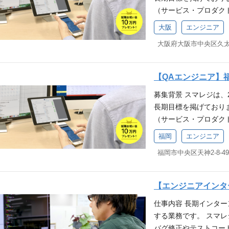
ることから、自分たち
ルウェア】 Nginx / Apac
める人物像 当社ミッシ
（サービス・プロダク
(WANT)】 Webシ
あります。 求める人
C】 Terraform / Ansib
だける方 当社バリュー
サービスの拡大、より
マネジメント経験 技術スタック
に！」へ共感いただけ
try / Mackerel /
大阪
エンジニア
で行く！ ：熱意を持っ
式会社スマレジの事業に
【バージョン管理】 G
┗行けるとこまで行く
Fortinet系 【コラボレーシ
義ではなく、要求定義
ビスに関する品質管理
【コラボレーションツール】 Re
超える ┗要件定義で
ce 得られる経験 当
向き合う ┗ 家族に誇
クトのテスト設計や実
語】 PHP, JavaScript
なニーズや課題に向き
レジシステムです。 
誇れるか」「家族に恥
等）を担当していただ
Cypress, Puppeteer
の行動が「家族に誇れ
たお店で利用されてい
【QAエンジニア】
きる オンライン、オ
善、関連部署との連携
の主力事業である「スマ
実感できるやりがいが
らない事をひとりで抱
募集背景 スマレジは、
報告・管理・分析 ・
多くの店舗で導入され
システムにおけるイン
にチャレンジしたい 
長期目標を掲げており
更の範囲：会社の定める
ることから、自分たち
人物像 当社ミッション
ける プライベートの
（サービス・プロダク
条件(MUST)】 JS
あります。 求める人物
る方 当社バリュー（行
サービスの拡大、より
スト基礎知識 ソフト
」へ共感いただける方
福岡
エンジニア
く！ ：熱意を持って挑
式会社スマレジの事業に
ません 【歓迎要件(W
行けるとこまで行く！
はなく、要求定義 ：
ビスに関する品質管理
ebAPIのテスト経験 
る ┗ 要件定義では
合う ┗ 家族に誇れる
クトのテスト設計や実
システム、モバイルア
ニーズや課題に向き合
るか」「家族に恥じな
等）を担当していただ
グ経験 技術スタック 【ツール
の行動が「家族に誇れ
【エンジニアインタ
オンライン、オフライ
善、関連部署との連携
ョン管理】 GitLa
い事をひとりで抱え込
仕事内容 長期インタ
報告・管理・分析 ・
レーションツール】 Redmin
ャレンジしたい お客
する業務です。 スマ
更の範囲：会社の定める
社の主力事業である「
プライベートの時間や
バグ修正やテストコー