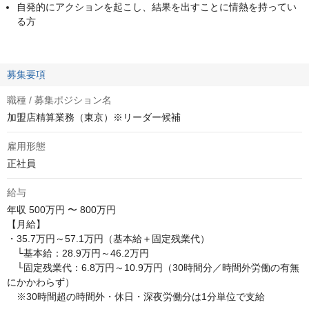
自発的にアクションを起こし、結果を出すことに情熱を持ってい
る方
募集要項
職種 / 募集ポジション名
加盟店精算業務（東京）※リーダー候補
雇用形態
正社員
給与
年収
500万円 〜 800万円
【月給】

・35.7万円～57.1万円（基本給＋固定残業代）

　└基本給：28.9万円～46.2万円

　└固定残業代：6.8万円～10.9万円（30時間分／時間外労働の有無
にかかわらず）

　※30時間超の時間外・休日・深夜労働分は1分単位で支給
