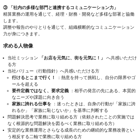
③ 「社内の多様な部門と連携するコミュニケーション力」
精算業務の運用を通じて、経理・財務・開発など多様な部署と協働
します。
調整や報告のやりとりを通じて、組織横断的なコミュニケーション
力が身につきます。
求める人物像
当社ミッション
「お店を元気に、街を元気に！」
へ共感いただけ
る方
当社バリュー（行動指針）へ共感いただける方
行けるとこまで行く！
：熱意を持って挑戦し、自分の限界やゴ
ールを超える
要件定義ではなく、要求定義
：相手の発言の先にある、本質的
なニーズや課題に向き合う
家族に誇れる仕事を
：迷ったときは、自身の行動が「家族に誇
れるか」「家族に恥じないか」を基準に判断する
問題解決思考で業務に取り組める方（依頼されたことの実施では
なく根源的な問題解決を図るべく業務に取り組める方）
安定的な業務運用とさらなる成長のための継続的な業務改善とい
う相反する二軸で業務に取り組める方