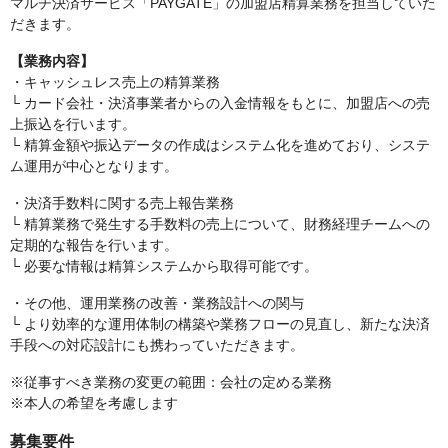
マルチ決済サービス「PAYGATE」の加盟店精算業務を担当していた
だきます。
【業務内容】
・キャッシュレス売上の精算業務
└ カード会社・決済事業者からの入金情報をもとに、加盟店への売
上振込を行います。
└ 精算金額や振込データの作成はシステム化を進めており、システ
ム運用が中心となります。
・決済手数料に関する売上報告業務
└ 精算業務で発生する手数料の売上について、財務経理チームへの
定期的な報告を行います。
└ 必要な情報は精算システムから取得可能です。
・その他、運用業務の改善・業務設計への関与
└ より効率的な運用体制の構築や業務フローの見直し、新たな決済
手段への対応設計にも携わっていただきます。
※従事すべき業務の変更の範囲：会社の定める業務
※本人の希望を考慮します
募集要件