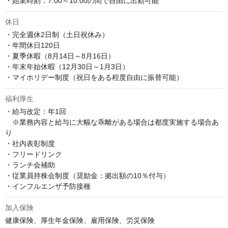
・始業時刻：7:00～10:00の間で自由に出勤可能
休日
・完全週休2日制（土日祝休み）

・年間休日120日

・夏季休暇（8月14日～8月16日）

・年末年始休暇（12月30日～1月3日）

・マイホリデー制度（祝日をある程度自由に振替可能）
福利厚生
・給与改定：年1回

　※業務内容と給与に大幅な乖離がある場合は都度実施する場合あ
り

・社内表彰制度

・フリードリンク

・ランチ会補助

・従業員持株会制度（奨励金：拠出額の10％付与）

・インフルエンザ予防接種
加入保険
健康保険、厚生年金保険、雇用保険、労災保険