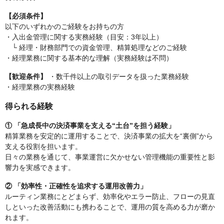
【必須条件】
以下のいずれかのご経験をお持ちの方
・入出金管理に関する実務経験（目安：3年以上）
└ 経理・財務部門での資金管理、精算処理などのご経験
・経理業務に関する基本的な理解（実務経験は不問）
【歓迎条件】
・数千件以上の取引データを扱った業務経験
・経理業務の実務経験
得られる経験
① 「急成長中の決済事業を支える“土台”を担う経験」
精算業務を安定的に運用することで、決済事業の拡大を“裏側”から
支える役割を担います。
日々の業務を通じて、事業運営に欠かせない管理機能の重要性と影
響力を実感できます。
② 「効率性・正確性を追求する運用改善力」
ルーティン業務にとどまらず、効率化やエラー防止、フローの見直
しといった改善活動にも携わることで、運用の質を高める力が磨か
れます。