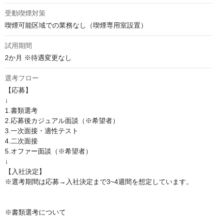
受動喫煙対策
喫煙可能区域での業務なし（喫煙専用室設置）
試用期間
2か月 ※待遇変更なし
選考フロー
【応募】

↓

1.書類選考

2.応募後カジュアル面談（※希望者）

3.一次面接・適性テスト

4.二次面接

5.オファー面談（※希望者）

↓

【入社決定】

※選考期間は応募→入社決定まで3~4週間を想定しています。

※書類選考について
