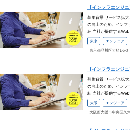
【必須条件(MUST)】
【インフラエンジニ
ord/excel等）の操
募集背景 サービス拡
ゲームデバッグの経験 
の向上のため、インフ
ル Postman, Proxym
細 当社が提供するWe
ジリクエストベースでレ
リティ対策の立案、導
e, Jira, Confluence
東京
エンジニア
フラ業務の割合は8:2程
ミッション「 お店を元
東京都品川区大崎1-6-3
ラ ・サービスを安定
リュー（行動指針）へ
・サービスを安全供給
意を持って挑戦し、自
CI DSS運用 ・デ
要求定義 ：相手の発
【インフラエンジニ
・可能な限り楽して運
家族に誇れる仕事を 
募集背景 サービス拡
発・運用に必要な業務 [
「家族に恥じないか」
の向上のため、インフ
社内利用サービスのア
細 当社が提供するWe
の定める業務 ※本人の
用やセキュリティ対策
下記のインフラの設計
大阪
エンジニア
ラ業務の割合は8:2程度
もしくは それに相当す
サービスを安定供給す
ースのWEBシステムの設計
ービスを安全供給するた
p-fpm/Mysql)の導
SS運用 ・パフォーマ
s、Go、ShellScri