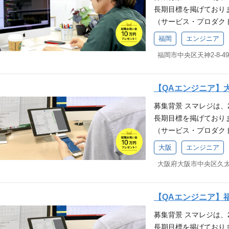
定や運用経験 障害検
SQS / SES ▼分析 Glu
の時間や家族を大事に
レンジしたい お客様
長期目標を掲げており
経験（もしくは、テス
リクスの整備やモニタ
【ミドルウェア】 Nginx / 
プライベートの時間や
（サービス・プロダク
ANT)】 Webシス
用経験 セキュリティ強
t 【IaC】 Terraform / 
サービスの拡大、より
ネジメント経験 技術スタック 
ュリティポリシーの策定経
/ Sentry / Macker
福岡
エンジニア
業務詳細 スマレジが
【バージョン管理】 G
入、運用経験 WAFや
o系、Fortinet系 【コラ
担当していただきます
【コラボレーションツール】 Re
門の実務経験（1年以上
rkspace 得られる
計・構築 E2Eテスト
語】 PHP, JavaScript
経験 技術スタック 【AW
POSレジシステムです
囲：会社の定める業務 
Cypress, Puppeteer
da / ECS(Fargate)
寄ったお店で利用され
【QAエンジニア】
UST)】 JSTQB認
の主力事業である「スマ
astiCache / S3 ▼アプ
長を実感できるやりが
募集背景 スマレジは、
礎知識 Appium/S
多くの店舗で導入され
S / SES ▼分析 Glue 
ウドシステムにおける
長期目標を掲げており
務経験（もしくは、テ
ることから、自分たち
ルウェア】 Nginx / Apac
める人物像 当社ミッシ
（サービス・プロダク
(WANT)】 Webシ
あります。 求める人
C】 Terraform / Ansib
だける方 当社バリュー
サービスの拡大、より
マネジメント経験 技術スタック
に！」へ共感いただけ
try / Mackerel /
大阪
エンジニア
で行く！ ：熱意を持っ
式会社スマレジの事業に
【バージョン管理】 G
┗行けるとこまで行く
Fortinet系 【コラボレーシ
義ではなく、要求定義
ビスに関する品質管理
【コラボレーションツール】 Re
超える ┗要件定義で
ce 得られる経験 当
向き合う ┗ 家族に誇
クトのテスト設計や実
語】 PHP, JavaScript
なニーズや課題に向き
レジシステムです。 
誇れるか」「家族に恥
等）を担当していただ
Cypress, Puppeteer
の行動が「家族に誇れ
たお店で利用されてい
【QAエンジニア】
きる オンライン、オ
善、関連部署との連携
の主力事業である「スマ
実感できるやりがいが
らない事をひとりで抱
募集背景 スマレジは、
報告・管理・分析 ・
多くの店舗で導入され
システムにおけるイン
にチャレンジしたい 
長期目標を掲げており
更の範囲：会社の定める