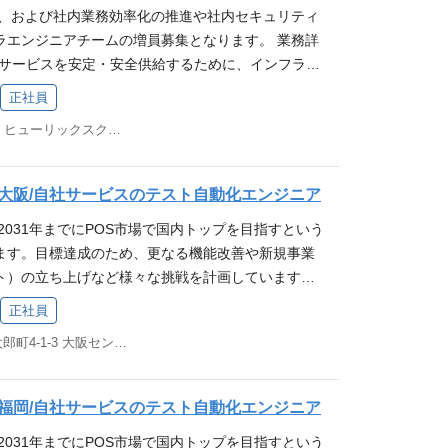
▼アプリケーション統合 EventBridge / StepFunctions /
導入されており、日常生活で立ち寄ったお店で利用さ
大、および社内業務効率化の推進や社内セキュリティ
ラ ・社内ヘルプデスク ・社内利用サービスのアカウン
 ・社内システム部門情報システム部門の実務経験（1
e / Athena / Kinesis ▼セキュリティ WAF、KMS
分たちの仕事の成果や会社の成長を実感できるやり
ラエンジニアチームの増員募集となります。 業務詳
業務の変更の範囲：会社の定める業務 ※本人の希望を
クの設計、構築運用経験 技術スタック 【AWS】 ▼
Apache、php-fpm、Postfix、Fail2ban、Fluentbi
た自社サービスのシステムやクラウドシステムにおけ
bサービスを安定・安全供給するために、インフラ運
【必須条件(MUST)】 下記のインフラの設計・提案・
C2 / Lambda / ECS(Fargate) / ECR ▼デ
Ansible 【CI / CD】 GitLab CI/CD 【APM】 Datadog
の知識・経験が得られます。 求める人物像 当社ミッ
を行う業務です。 ※サービスインフラと社内インフ
る経験が5年以上 もしくは それに相当するご経歴
ra(MySQL) / ElastiCache / S3 ▼アプリケー
el / PagerDuty 【ネットワーク機器】 Yamaha系、Furun
正社員
、街を元気に！ 」へ共感いただける方 当社バリュ
です [メイン業務] ◆ スマレジサービスインフラ ・
を利用したLinuxベースのWEBシステム構築、運用
 StepFunctions / SQS / SES ▼分析 Glue / Athena
ボレーションツール】 Redmine, Slack, Google Wo
ただける方 ┗ 行けるとこまで行く！ ：熱意を持
福岡市中央区天神2-8-49 ヒューリックスクエア福岡天神ビル3F
るためのインフラ運用、改善計画の策定・実装 ・サ
ginx/php-fpm)の導入、チューニング、運用経験
ティ WAF、KMS 【ミドルウェア】 Nginx / Apache、p
経験 当社の主力事業である「スマレジ」はクラウド型の
界やゴールを超える ┗ 要件定義ではなく、要求定義
めのセキュリティ対策・計画の策定・実装、PCI D
ript、Python、Node.js、Go等)を用いた開発、運用
ban、Fluentbit 【IaC】 Terraform / Ansible 【CI / C
。 数多くの店舗で導入されており、日常生活で立ち
る、本質的なニーズや課題に向き合う ┗ 家族に誇れ
ンス監視および障害対応 ・可能な限り楽して運用で
】 コンテナ技術(Docker)の経験 ※ECS/Fargate経
】 Datadog / Sentry / Mackerel / PagerDuty 【ネ
ていることから、自分たちの仕事の成果や会社の成
】大阪/自社サービスのテスト自動化エンジニア
きは、自身の行動が「家族に誇れるか」「家族に恥じ
・その他サービスの開発・運用に必要な業務 [都度
ure as Codeの経験(Ansible/Terraform) SLO/SLIの
ha系、Furuno系、Fortinet系 【コラボレーション
いがあります。 また自社サービスのシステムやクラ
する 自発的に考え、行動できる オンライン、オフラ
2031年までにPOS市場で国内トップを目指すという
ラ ・社内ヘルプデスク ・社内利用サービスのアカウン
検知及び障害時対応や再発防止策の検討・運用経験 メ
ack, Google Workspace 得られる経験 当社の主力事
インフラ設計・運用の知識・経験が得られます。 求
ションが円滑にとれる 分からない事をひとりで抱え
ます。目標達成のため、更なる機能改善や新規事業
業務の変更の範囲：会社の定める業務 ※本人の希望を
タリング環境の運用経験 ネットワークの設計、構築
クラウド型のPOSレジシステムです。 数多くの店
ション「お店を元気に、街を元気に！」へ共感いただ
 向上心があって新しいことにチャレンジしたい お
ト）の立ち上げなど様々な挑戦を計画しています。
【必須条件(MUST)】 下記のインフラの設計・提案・
強化対応(WAFや脆弱性診断対応)などの導入経験 セ
日常生活で立ち寄ったお店で利用されていることか
（行動指針）へ共感いただける方 ┗行けるとこまで行
る 変化を楽しみ、対応していける プライベートの時
良い改善のために私たちと一緒に働きませんか？ 業
ける経験が5年以上もしくはそれに相当するご経歴を
経験 50 名規模以上の組織での IT 製品の企画、
成果や会社の成長を実感できるやりがいがありま
正社員
戦し、自分の限界やゴールを超える ┗要件定義では
供する各WEBサービスに関するテスト自動化業務を担
利用したLinuxベースのWEBシステム構築、運用経
やIDSなどの導入経験 社内システム部門情報システム
スのシステムやクラウドシステムにおけるインフラ設
の発言の先にある、本質的なニーズや課題に向き合
大阪府大阪市中央区久太郎町4-1-3 大阪センタービル 5F
 スマレジの事業について テスト自動化の環境設計・
inx/php-fpm)の導入、チューニング、運用経験 各
上） PHPを用いた開発経験、Gitフローを用いた開
が得られます。 求める人物像 ・自発的に行動できる
事を：迷ったときは、自身の行動が「家族に誇れる
計・実装 CIの構築 ※従事すべき業務の変更の範囲：
ipt、Python、Node.js、Go等)を用いた開発、運用経
AWS】 ▼コンピューティング・コンテナ EC2 / La
、素直、向上心があって新しいことにチャレンジし
か」を基準に判断する 自発的に考え、行動できる オ
人の希望を考慮します 募集要件 【必須条件(MUS
 コンテナ技術(Docker)の経験 ※ECS/Fargate経験
te) / ECR ▼データベース・ストレージ Aurora(MySQL)
とをひとりで抱え込まない ・コミュニケーションが円
】福岡/自社サービスのテスト自動化エンジニア
共にコミュニケーションが円滑にとれる 分からない
テスト技術者資格（FL）保有者、又は相当のテスト基礎
re as Codeの経験(Ansible/Terraform) SLO/SLIの策
▼アプリケーション統合 EventBridge / StepFunctions /
技術的な情報を集めたり発信している ・プライベート
ない 排他的でない 向上心があって新しいことにチャ
2031年までにPOS市場で国内トップを目指すという
lenium等のフレームワークを活用したテスト自動化の業務