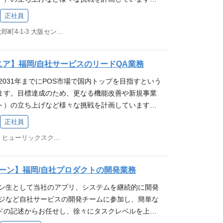
。 技術スタック 【開発言語】 PHP, JavaScri
れており、日常生活で立ち寄ったお店で利用されて
元気に！」 へ共感いただける方 当社バリュー（行動
良い改善のために私たちと一緒に働きませんか？ 株
ワーク】 Laravel, CakePHP, Vue.js, React, jQuer
ちの仕事の成果や会社の成長を実感できるやりがい
 ┗ 行けるとこまで行く！ ：熱意を持って挑戦
正社員
ついて 業務詳細 スマレジが提供する各WEBサー
hpStorm, Docker 【CI/CD環境】 GitLab CI 【イン
発企業のため、営業やカスタマーサポートを通じて、
を超える ┗ 要件定義ではなく、要求定義 ：相手
大阪府大阪市中央区久太郎町4-1-3 大阪センタービル 5F
、及び品質向上をご担当いただきます。 ▼テスト業
urora, S3, DynamoDB, ElastiCache, Lambda, S
要望を直接開発に反映できるほか、 エンジニアから
質的なニーズや課題に向き合う ┗ 家族に誇れる仕事
る各種サービスに関する品質管理、及び品質向上に向
ion, Elastic BeanStalk等） 【バージョン管理】 GitLab
行なっており、ユーザーの課題を適切に捉える力が
自身の行動が「家族に誇れるか」「家族に恥じない
各プロダクトのテスト設計や実行、テスト仕様書の
ースでレビューを実施） 【コラボレーションツー
、スマレジのQAエンジニアはテストをするだけでな
 明るく前向き、素直 向上心があって新しいことにチ
ニア】福岡/自社サービスのリードQA業務
進捗管理等）を担当していただきます。 リリース後
ce, Redmine, Slack, Jira 開発体制・開発スタイル
にも取り組んでいます。 テストはもちろんのこと、
様の課題解決を喜べる 変化を楽しみ、対応していける
2031年までにPOS市場で国内トップを目指すという
ロセス改善、関連部署との連携等も行います。 テス
一人一人のメンバーが主体的・自発的な開発が行える
に興味がある方は大歓迎です！急成長中の会社です
ないことをひとりで抱え込まない コミュニケーション
ます。目標達成のため、更なる機能改善や新規事業
不具合報告・管理・分析 リリース後確認・モニタリン
の機能群ごとに少人数（3～5名程度）のチームで開発
チャレンジできます！ 求める人物像 当社ミッショ
イベートの時間や家族を大事にする 自発的に考え、行
ト）の立ち上げなど様々な挑戦を計画しています。
やがては、スマレジが提供する各種サービスの品質管
スタイル】 2週間～1ヶ月（チームにより異なる）
を元気に！」 へ共感いただける方 当社バリュー
良い改善のために私たちと一緒に働きませんか？ 株
けてテストスケジュールの立案、そのコントロール
リースを行っています。 完成したソースコードはす
ただける方 ┗ 行けるとこまで行く ！：熱意を持
正社員
ついて 業務詳細 スマレジが提供する各WEBサー
 また、各種サービスの品質向上、テストプロセス改
後にマージしています。 得られる経験 当社の主力事
界やゴールを超える ┗ 要件定義ではなく、要求定
福岡市中央区天神2-8-49 ヒューリックスクエア福岡天神ビル3F
、及び品質向上をご担当いただきます。 ▼テスト業
タスクの管理も行います。 テスト計画 テスト業務、
クラウド型のPOSレジシステムです。 数多くの店
にある、本質的なニーズや課題に向き合う ┗ 家族
る各種サービスに関する品質管理、及び品質向上に向
するメンバーアサイン調整 ※従事すべき業務の変更
日常生活で立ち寄ったお店で利用されていることか
ったときは、自身の行動が「家族に誇れるか」「家族
各プロダクトのテスト設計や実行、テスト仕様書の
務 ※本人の希望を考慮します 募集要件 【必須条
成果や会社の成長を実感できるやりがいがありま
に判断する 明るく前向き、素直 向上心があって新し
ーン】福岡/自社プロダクトの開発業務
進捗管理等）を担当していただきます。 リリース後
QB認定テスト技術者資格（FL）保有者、又は相当のテス
ため、営業やカスタマーサポートを通じて、ユーザー
たい お客様の課題解決を喜べる 変化を楽しみ、対応
ーン生として当社のアプリ、システムを継続的に開発
ロセス改善、関連部署との連携等も行います。 テス
アテスト、品質管理業務経験者 QAチーム立ち上げ
接開発に反映できるほか、 エンジニアからの機能提
い わからないことをひとりで抱え込まない コミュ
レジなど自社サービスの開発チームに参加し、簡単な
不具合報告・管理・分析 リリース後確認・モニタリン
ント経験） 【歓迎要件(WANT)】 テスト計画書、
おり、ユーザーの課題を適切に捉える力が身に付き
とれる プライベートの時間や家族を大事にする 自発
ドの記述からお任せし、徐々にタスクレベルを上げ
やがては、スマレジが提供する各種サービスの品質管
験 WebAPIのテスト経験 組み込み機器連携のテス
ジでは上流工程のみを行うようなことはなく、全エン