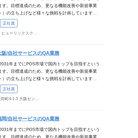
知及び障害時対応や再発防止策の検討・運用経験 メト
e / Athena / Kinesis ▼セキュリティ WAF、KMS
する
の課題解決を喜べる 変化を楽しみ、対応していける
ます。目標達成のため、更なる機能改善や新規事業
ト自動化フレームワークの基礎知識） 【歓迎要件(W
リング環境の運用経験 ネットワークの設計、構築運
Apache、php-fpm、Postfix、Fail2ban、Fluentbi
家族を大事にする
ト）の立ち上げなど様々な挑戦を計画しています。
テム、モバイルアプリケーションの開発経験 チームのマ
化対応(WAFや脆弱性診断対応)などの導入経験 セキ
Ansible 【CI / CD】 GitLab CI/CD 【APM】 Datadog
良い改善のために私たちと一緒に働きませんか？？
【ツール】 Postman, VSCode, Magic Pod
験 50 名規模以上の組織での IT 製品の企画、導
el / PagerDuty 【ネットワーク機器】 Yamaha系、Furun
正社員
提供する各WEBサービスに関するテスト自動化業務を
itLab（マージリクエストベースでレビューを実施）
IDSなどの導入経験 社内システム部門情報システム部
ボレーションツール】 Redmine, Slack, Google Wo
福岡市中央区天神2-8-49 ヒューリックスクエア福岡天神ビル3F
。 スマレジの事業について テスト自動化の環境設
dmine, Slack, Google Workspace 【言
） PHPを用いた開発経験、Gitフローを用いた開発
経験 当社の主力事業である「スマレジ」はクラウド型の
の設計・実装 CIの構築 ※従事すべき業務の変更の範
, TypeScript 【フレームワーク】 Selenium, Appium,
S】 ▼コンピューティング・コンテナ EC2 / Lamb
。 数多くの店舗で導入されており、日常生活で立ち
※本人の希望を考慮します 募集要件 【必須条件(M
, TestCafe 【CI/CD環境】 GitLab CI 得られる経験 当社
 / ECR ▼データベース・ストレージ Aurora(MySQL) / El
ていることから、自分たちの仕事の成果や会社の成
大阪/自社サービスのQA業務
定テスト技術者資格（FL）保有者、又は相当のテスト基
レジ」はクラウド型のPOSレジシステムです。 数
リケーション統合 EventBridge / StepFunctions / SQ
いがあります。 また自社サービスのシステムやクラ
2031年までにPOS市場で国内トップを目指すという
elenium等のフレームワークを活用したテスト自動化の業
ており、日常生活で立ち寄ったお店で利用されてい
/ Athena / Kinesis ▼セキュリティ WAF、KMS 【ミド
インフラ設計・運用の知識・経験が得られます。 求
ます。目標達成のため、更なる機能改善や新規事業
スト自動化フレームワークの基礎知識） 【歓迎要件
の仕事の成果や会社の成長を実感できるやりがいが
he、php-fpm、Postfix、Fail2ban、Fluentbit 【Ia
ョン「 お店を元気に、街を元気に！ 」へ共感いた
ト）の立ち上げなど様々な挑戦を計画しています。
ステム、モバイルアプリケーションの開発経験 チームの
物像 当社ミッション「お店を元気に、街を元気
le 【CI / CD】 GitLab CI/CD 【APM】 Datadog / Sen
（行動指針）へ共感いただける方 ┗ 行けるとこま
良い改善のために私たちと一緒に働きませんか？ 株
 【ツール】 Postman, VSCode, Magic Pod
る方 当社バリュー（行動指針）へ共感いただける方
 PagerDuty 【ネットワーク機器】 Yamaha系、Furuno系、
正社員
て挑戦し、自分の限界やゴールを超える ┗ 要件定
ついて 業務詳細 スマレジが提供する各WEBサー
itLab（マージリクエストベースでレビューを実施）
！：熱意を持って挑戦し、自分の限界やゴールを
ョンツール】 Redmine, Slack, Google Workspa
 ：相手の発言の先にある、本質的なニーズや課題に
大阪府大阪市中央区久太郎町4-1-3 大阪センタービル 5F
、及び品質向上に向けたテスト業務全般（各プロダ
dmine, Slack, Google Workspace 【言
はなく、要求定義：相手の発言の先にある、本質的
社の主力事業である「スマレジ」はクラウド型のPOS
れる仕事を ：迷ったときは、自身の行動が「家族に
行、テスト仕様書の作成やメンテナンス、進捗管理
, TypeScript 【フレームワーク】 Selenium, Appium,
合う ┗家族に誇れる仕事を：迷ったときは、自身
数多くの店舗で導入されており、日常生活で立ち寄っ
じないか」を基準に判断する 自発的に考え、行動で
きます。リリース後のバグ分析やテストプロセス改
, TestCafe 【CI/CD環境】 GitLab CI 得られる経験 当社
るか」「家族に恥じないか」を基準に判断する
ることから、自分たちの仕事の成果や会社の成長を
福岡/自社サービスのQA業務
フライン共にコミュニケーションが円滑にとれる 分か
等も行います。 ・テスト設計・実装・実行 ・不具合
レジ」はクラウド型のPOSレジシステムです。 数
あります。 また自社サービスのシステムやクラウド
え込まない 排他的でない 向上心があって新しいこと
2031年までにPOS市場で国内トップを目指すという
リリース後確認・モニタリング ※従事すべき業務の変
ており、日常生活で立ち寄ったお店で利用されてい
フラ設計・運用の知識・経験が得られます。 求める
お客様の課題解決を喜べる 変化を楽しみ、対応してい
ます。目標達成のため、更なる機能改善や新規事業
業務 ※本人の希望を考慮します 募集要件 【必須