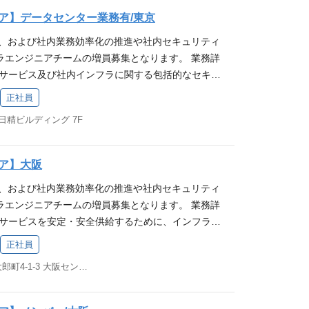
 iOSデバイスに関する基礎知識 オフィス系ソフト（w
ア】データセンター業務有/東京
作経験 【歓迎要件(WANT)】 ソフトウェアテスト、又は
大、および社内業務効率化の推進や社内セキュリティ
何かしらのプログラミング経験 技術スタック ツー
ラエンジニアチームの増員募集となります。 業務詳
an, VSCode, Magic Pod バージョン管理 GitLab（マー
bサービス及び社内インフラに関する包括的なセキュ
ビューを実施） コラボレーションツール Redmin
入を行う業務です。 ※サービスインフラと社内イン
, Slack, Zoom, Google Workspace 求める人物像 当社
正社員
度です。 [メイン業務] ◆ スマレジサービスインフ
気に、街を元気に！ 」へ共感いただける方 当社バ
 日精ビルディング 7F
供給するためのインフラ運用、改善計画の策定・実装
共感いただける方 ┗ 行けるとこまで行く！ ：熱
するためのセキュリティ対策・計画の策定・実装、P
分の限界やゴールを超える ┗ 要件定義ではなく、
ータセンター作業 ・パフォーマンス監視および障害対応
言の先にある、本質的なニーズや課題に向き合う ┗
ア】大阪
用できる仕組み、体制作り ・その他サービスの開
：迷ったときは、自身の行動が「家族に誇れるか」
大、および社内業務効率化の推進や社内セキュリティ
都度業務] ◆ 社内インフラ ・社内ヘルプデスク ・
を基準に判断する
ラエンジニアチームの増員募集となります。 業務詳
カウント管理 ※従事すべき業務の変更の範囲：会社
bサービスを安定・安全供給するために、インフラ運
希望を考慮します 募集要件 【必須条件(MUST)】
を行う業務です。 ※サービスインフラと社内インフ
・提案・開発・保守・運用における経験が5年以上
正社員
です [メイン業務] ◆ スマレジサービスインフラ ・
るご経歴をお持ちの方 クラウドを利用したLinuxベ
大阪府大阪市中央区久太郎町4-1-3 大阪センタービル 5F
るためのインフラ運用、改善計画の策定・実装 ・サ
、構築経験 各種ミドルウェア(Apache/Nginx/ph
めのセキュリティ対策・計画の策定・実装、PCI D
入、チューニング経験 各種スクリプト(Python、Node.j
ンス監視および障害対応 ・可能な限り楽して運用で
pt等)を用いた開発経験 【歓迎要件(WANT)】 ネットワー