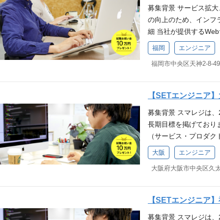
/ ElastiCache / S3 
す。 数多くの店舗で
募集背景 サービス拡
業務] ◆ 社内インフ
やIDSなどの導入経験
SQS / SES ▼分析 Glu
れていることから、自
の向上のため、インフ
ト管理 ※従事すべき
年以上） ・ネットワー
【ミドルウェア】 Nginx / 
がいがあります。 ま
細 当社が提供するWe
考慮します 募集要件 
コンピューティング・コンテナ E
t 【IaC】 Terraform / 
るインフラ設計・運用
用やセキュリティ対策
開発・保守・運用におけ
ータベース・ストレージ Auro
/ Sentry / Macker
福岡
エンジニア
ション「 お店を元気に
ラ業務の割合は8:2程度
をお持ちの方 クラウド
ション統合 EventBridge /
o系、Fortinet系 【コラ
ー（行動指針）へ共感い
サービスを安定供給す
経験 各種ミドルウェア(N
/ Kinesis ▼セキュリ
rkspace 得られる
って挑戦し、自分の限
ービスを安全供給するた
各種スクリプト(ShellSc
hp-fpm、Postfix、Fail2
POSレジシステムです
：相手の発言の先にあ
SS運用 ・パフォーマ
経験 【歓迎要件(WANT)
D】 GitLab CI/CD 【APM
寄ったお店で利用され
【SETエンジニア
る仕事を ：迷ったと
きる仕組み、体制作り 
験者なら尚可 Infrastruct
ットワーク機器】 Yama
長を実感できるやりが
ないか」を基準に判断
募集背景 スマレジは、
業務] ◆ 社内インフ
策定や運用経験 障害
ツール】 Redmine, Sl
ウドシステムにおける
イン共にコミュニケー
長期目標を掲げており
ト管理 ※従事すべき
トリクスの整備やモニ
業である「スマレジ」は
める人物像 当社ミッ
込まない 排他的でない
（サービス・プロダク
考慮します 募集要件 
運用経験 セキュリティ
舗で導入されており、
ける方 当社バリュー
客様の課題解決を喜べ
サービスの拡大、より
開発・保守・運用にお
キュリティポリシーの策定
ら、自分たちの仕事の
大阪
エンジニア
く！：熱意を持って挑
間や家族を大事にする
務詳細 スマレジが提
お持ちの方 クラウドを
導入、運用経験 WAF
す。 また自社サービ
なく、要求定義：相手
当していただきます。
験 各種ミドルウェア(Ng
部門の実務経験（1年以
計・運用の知識・経験
う ┗家族に誇れる仕
構築 E2Eテストの設
種スクリプト(ShellScr
発経験 技術スタック 【
・明るく前向き、元気
か」「家族に恥じない
会社の定める業務 ※本
験 【歓迎要件(WANT)】
mbda / ECS(Farga
たい ・わからないこ
【SETエンジニア
ンライン、オフライン
T)】 JSTQB認定
者なら尚可 Infrastructu
/ ElastiCache / S3 
滑にとれる ・最新の
事をひとりで抱え込ま
募集背景 スマレジは、
知識 Appium/Se