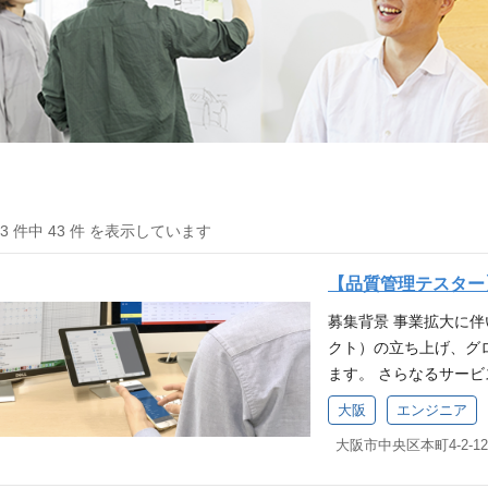
43 件中 43 件 を表示しています
【品質管理テスター
募集背景 事業拡大に
クト）の立ち上げ、グ
ます。 さらなるサー
きませんか？ 株式会社
大阪
エンジニア
するサービス全般（i
仕様書に基づいたテス
務の変更の範囲：会社