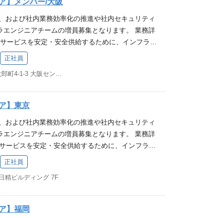
ア】メンバー/大阪
・その他サービスの開発・運用に必要な業務 [都度
験 オンプレまたはデータセンター運用経験 クレジッ
大、および社内業務効率化の推進や社内セキュリティ
ラ ・社内ヘルプデスク ・社内利用サービスのアカウン
運用経験 社内システム部門情報システム部門の実務
ラエンジニアチームの増員募集となります。 業務詳
業務の変更の範囲：会社の定める業務 ※本人の希望を
名規模以上の組織での IT 製品の企画、導入、運用経
EBサービスを安定・安全供給するために、インフラ運
【必須条件(MUST)】 下記のインフラの設計・提案・
の経験 ※ECS/Fargate経験者なら尚可 Infrastruct
行う業務です。 ◆ スマレジサービスインフラ(通
る経験が5年以上 もしくは それに相当するご経歴
nsible/Terraform) セキュリティ強化対応(WAFや脆弱
正社員
を安定供給するためのインフラ運用、改善計画の策定・
を利用したLinuxベースのWEBシステム構築、運用
経験 セキュリティポリシーの策定経験 WAFやIDS
大阪府大阪市中央区久太郎町4-1-3 大阪センタービル 5F
全供給するためのセキュリティ対策・計画の策定・実
ginx/php-fpm)の導入、チューニング、運用経験
/SLIの策定や運用経験 障害検知と障害時の対応や再発
運用できる仕組み、体制作り ◆ 社内インフラ(都度)
ript、Python、Node.js、Go等)を用いた開発、運用
験 メトリクスの整備やモニタリング環境の運用経験
・社内利用サービスのアカウント管理 ※サービスイン
】 コンテナ技術(Docker)の経験 ※ECS/Fargate経
Gitフローを用いた開発経験 技術スタック 【AW
ア】東京
の割合は8:2程度です。 ※従事すべき業務の変更
ure as Codeの経験(Ansible/Terraform) SLO/SLIの
テナ EC2 / Lambda / ECS(Fargate) / EC
大、および社内業務効率化の推進や社内セキュリティ
務 ※本人の希望を考慮します 募集要件 【必須条
検知及び障害時対応や再発防止策の検討・運用経験 メ
Aurora(MySQL) / ElastiCache / S3 ▼アプ
ラエンジニアチームの増員募集となります。 業務詳
ンジニアとしてのご経験を有する方 【歓迎要件(WANT)】
タリング環境の運用経験 ネットワークの設計、構築
ge / StepFunctions / SQS / SES ▼分析 Glue /
bサービスを安定・安全供給するために、インフラ運
inuxベースのWEBシステム構築、運用経験 ・各種
強化対応(WAFや脆弱性診断対応)などの導入経験 セ
s ▼セキュリティ WAF、KMS 【ミドルウェア】 Nginx、Ap
を行う業務です。 ※サービスインフラと社内インフ
php-fpm)の導入、チューニング、運用経験 ・各種スク
経験 50 名規模以上の組織での IT 製品の企画、
x、Fail2ban、Fluentbit 【IaC】 Terraform、Ansibl
正社員
です [メイン業務] ◆ スマレジサービスインフラ ・
、Python、Node.js、Go等)を用いた開発、運用経験 ・In
やIDSなどの導入経験 社内システム部門情報システム
 CI/CD 【APM】 Datadog、Sentry、Mackerel、Page
 日精ビルディング 7F
るためのインフラ運用、改善計画の策定・実装 ・サ
deの経験(Ansible/Terraform) ・DevOps経験 ・コンテナ
上） PHPを用いた開発経験、Gitフローを用いた開
】 Yamaha系、Furuno系、Fortinet系 【コラボ
めのセキュリティ対策・計画の策定・実装、PCI D
 ※ECS/Fargate経験者なら尚可 ・セキュリティ強化対
AWS】 ▼コンピューティング・コンテナ EC2 / La
ne、Slack、Google Workspace 得られる経験
ンス監視および障害対応 ・可能な限り楽して運用で
応)などの導入経験 ・50 名規模以上の組織での IT
te) / ECR ▼データベース・ストレージ Aurora(MySQL)
「スマレジ」はクラウド型のPOSレジシステムで
ア】福岡
・その他サービスの開発・運用に必要な業務 [都度
経験 ・セキュリティポリシーの策定経験 ・WAF