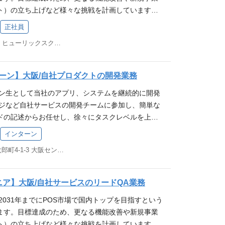
の仕事の成果や会社の成長を実感できるやりがいが
「 お店を元気に、街を元気に！ 」へ共感いただけ
時間や家族を大事にする
ト）の立ち上げなど様々な挑戦を計画しています。
TQB認定テスト技術者資格（FL）保有者、又は相当のテ
像 当社ミッション「 お店を元気に、街を元気に！
動指針）へ共感いただける方 ┗ 行けるとこまで行
良い改善のために私たちと一緒に働きませんか？ 株
ウェアテスト、品質管理業務経験者 ※経験年数は問い
 当社バリュー（行動指針）へ共感いただける方 ┗
正社員
戦し、自分の限界やゴールを超える ┗ 要件定義で
ついて 業務詳細 スマレジが提供する各WEBサー
ANT)】 テスト計画書、設計書、仕様書の作成経験 W
 ：熱意を持って挑戦し、自分の限界やゴールを超え
相手の発言の先にある、本質的なニーズや課題に向き
福岡市中央区天神2-8-49 ヒューリックスクエア福岡天神ビル3F
、及び品質向上に向けたテスト業務全般（各プロダ
組み込み機器連携のテスト経験 リードQAの経験 Web
なく、要求定義 ：相手の発言の先にある、本質的な
仕事を ：迷ったときは、自身の行動が「家族に誇れ
行、テスト仕様書の作成やメンテナンス、進捗管理
プリケーションの開発経験 何かしらのプログラミン
う ┗ 家族に誇れる仕事を ：迷ったときは、自身
いか」を基準に判断する 自発的に考え、行動できる
きます。リリース後のバグ分析やテストプロセス改
】 Postman, VSCode, Magic Pod 【バージ
るか」「家族に恥じないか」を基準に判断する
ーン】大阪/自社プロダクトの開発業務
ン共にコミュニケーションが円滑にとれる 分からな
等も行います。 ・テスト設計・実装・実行 ・不具合
b（マージリクエストベースでレビューを実施） 【コラボ
まない 排他的でない 向上心があって新しいことにチ
ーン生として当社のアプリ、システムを継続的に開発
リリース後確認・モニタリング ※従事すべき業務の変
e, Slack, Google Workspace 得られる経験 当
様の課題解決を喜べる 変化を楽しみ、対応していける
レジなど自社サービスの開発チームに参加し、簡単な
業務 ※本人の希望を考慮します 募集要件 【必須
スマレジ」はクラウド型のPOSレジシステムです。
家族を大事にする
ドの記述からお任せし、徐々にタスクレベルを上げ
TQB認定テスト技術者資格（FL）保有者、又は相当のテ
れており、日常生活で立ち寄ったお店で利用されて
は60名程度のエンジニアが在籍しており、チームごと
ウェアテスト、品質管理業務経験者 ※経験年数は問い
ちの仕事の成果や会社の成長を実感できるやりがい
インターン
し合い、実装しています。 多くの企業に使われてい
ANT)】 テスト計画書、設計書、仕様書の作成経験 W
発企業のため、営業やカスタマーサポートを通じて、
大阪府大阪市中央区久太郎町4-1-3 大阪センタービル 5F
ように開発されているのか、授業では学べないビジ
組み込み機器連携のテスト経験 リードQAの経験 Web
要望を直接開発に反映できるほか、 エンジニアから
る環境です。 「サービスの価値向上を考えて、技術
プリケーションの開発経験 何かしらのプログラミン
行なっており、ユーザーの課題を適切に捉える力が
るエンジニア」の方を歓迎しています。 ※従事すべ
】 Postman, VSCode, Magic Pod 【バージ
、スマレジのQAエンジニアはテストをするだけでな
ニア】大阪/自社サービスのリードQA業務
会社の定める業務 ※本人の希望を考慮します 募集要
b（マージリクエストベースでレビューを実施） 【コラボ
にも取り組んでいます。 テストはもちろんのこと、
2031年までにPOS市場で国内トップを目指すという
ythonなどWeb系言語を学んでいる方 趣味、独学で何
e, Slack, Google Workspace 得られる経験 当
に興味がある方は大歓迎です！急成長中の会社です
ます。目標達成のため、更なる機能改善や新規事業
経験がある方 ※来年3月卒業予定の学生の方は応募
スマレジ」はクラウド型のPOSレジシステムです。
チャレンジできます！ 求める人物像 当社ミッション
ト）の立ち上げなど様々な挑戦を計画しています。