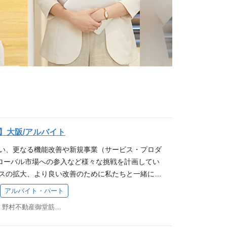
】大阪/アルバイト
伴い、更なる機能改善や新規事業（サービス・プロダ
ローバル市場への参入など様々な挑戦を計画してい
ビスの拡大、より良い改善のために私たちと一緒に働
スマレジの事業について 業務詳細 スマレジが提供
アルバイト・パート
OSアプリ・ウェブアプリ）の品質管理テスト（テスト
大阪市中央区本町4-2-12 野村不動産御堂筋本町ビル 3F
トの実施）を行っていただきます。 ※従事すべき業
の定める業務 ※本人の希望を考慮します 募集要件