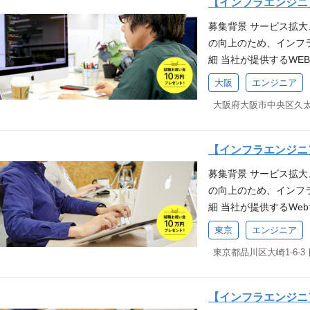
【インフラエンジニ
きる仕組み、体制作り 
クの設計、構築運用経
募集背景 サービス拡
業務] ◆ 社内インフ
トカード決済システム
の向上のため、インフ
ト管理 ※従事すべき
経験（1年以上） 50 
細 当社が提供するW
考慮します 募集要件 
験 コンテナ技術(Docker)
用やセキュリティ対策を
開発・保守・運用におけ
ure as Codeの経験(A
大阪
エンジニア
常業務) ・サービス
をお持ちの方 クラウド
性診断対応)などの導入
実装 ・サービスを安
経験 各種ミドルウェア(N
などの導入経験 SLO
装 ・可能な限り楽して
各種スクリプト(ShellSc
防止の仕組みの運用経
・社内ヘルプデスク 
経験 【歓迎要件(WANT)
PHPを用いた開発経験、
【インフラエンジニ
フラと社内インフラ業務
験者なら尚可 Infrastruct
S】 ▼コンピューティング・コン
募集背景 サービス拡
の範囲：会社の定める業
策定や運用経験 障害
R ▼データベース・ストレージ 
の向上のため、インフ
件(MUST)】 ITエ
トリクスの整備やモニ
リケーション統合 EventBrid
細 当社が提供するWe
・クラウドを利用したL
運用経験 セキュリティ
Athena / Kinesi
用やセキュリティ対策
ミドルウェア(Nginx/
キュリティポリシーの策定
ache、php-fpm、Postfi
東京
エンジニア
ラ業務の割合は8:2程度
リプト(ShellScript
導入、運用経験 WAF
e 【CI / CD】 GitLab
東京都品川区大崎1-6-3
サービスを安定供給す
frastructure as Co
部門の実務経験（1年以
rDuty 【ネットワーク機器
ービスを安全供給するた
技術(Docker)の経験
発経験 技術スタック 【
レーションツール】 Redmi
SS運用 ・パフォーマ
応(WAFや脆弱性診断対
mbda / ECS(Farga
当社の主力事業である
【インフラエンジニ
きる仕組み、体制作り 
製品の企画、導入、運用