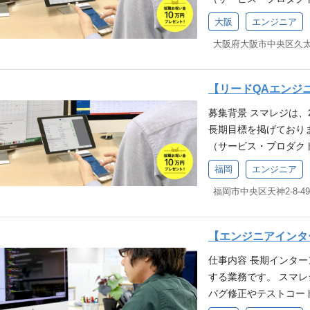
をご遠慮いただいております
数多くの店舗で導入さ
「お店を元気に、街を
サービスの拡大、より
pt,TypeScript 【フレーム
いることから、自分た
指針）へ共感いただける
大阪
エンジニア
式会社スマレジの事業に
y 【ツール】 VSCode, P
があります。 自社開
し、自分の限界やゴール
ビスに関する品質管理
フラ】 AWS（EC2, ECS, A
ユーザーの感謝の声や
の発言の先にある、本
務 スマレジが提供す
QS, SNS, StepFunct
の機能提案も積極的に
を ：迷ったときは、
けたテスト業務全般（
（マージリクエストベ
身に付きます。 また
か」を基準に判断する
【リードQAエンジ
作成やメンテナンス、
ル】 Google Workspa
く、そのプロセス改善
ャレンジしたい お客
募集背景 スマレジは、
のバグ分析やテストプ
【開発体制】 弊社は
テストプロセスの改善
排他的でない わから
長期目標を掲げており
ト設計・実装・実行 
よう プロダクトやそ
ので、新しいことにも
が円滑にとれる プラ
（サービス・プロダク
グ ▼リーダー業務 
をしています。 【開発
ン 「お店を元気に、街
動できる
サービスの拡大、より
理、及び品質向上に向
に1回のサイクルでリ
（行動指針）へ共感い
福岡
エンジニア
式会社スマレジの事業に
を担当いただきます。
べてレビューを通した
って挑戦し、自分の限
ビスに関する品質管理
善等を目的とした各種
業である「スマレジ」は
義 ：相手の発言の先
務 スマレジが提供す
および各種タスクに対
舗で導入されており、
に誇れる仕事を ：迷
けたテスト業務全般（
の範囲：会社の定める業
ら、自分たちの仕事の
に恥じないか」を基準
【エンジニアインタ
作成やメンテナンス、
件(MUST)】 JST
す。 自社開発企業の
いことにチャレンジし
仕事内容 長期インタ
のバグ分析やテストプ
ト基礎知識 ソフトウェ
の感謝の声や要望を直
していける 排他的でな
する業務です。 スマ
ト設計・実装・実行 
の経験（またはマネジメ
案も積極的に行なって
ニケーションが円滑に
バグ修正やテストコー
グ ▼リーダー業務 
設計書、仕様書の作成経
ます。 また、スマレ
的に考え、行動できる