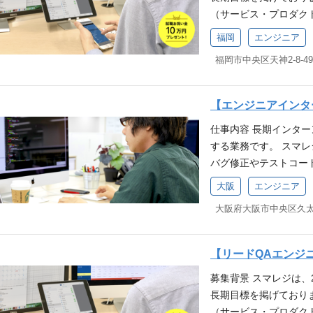
ることから、自分たち
人物像 当社ミッション
ける プライベートの
（サービス・プロダク
条件(MUST)】 JS
あります。 求める人物
る方 当社バリュー（行
サービスの拡大、より
スト基礎知識 ソフト
」へ共感いただける方
福岡
エンジニア
く！ ：熱意を持って挑
式会社スマレジの事業に
ません 【歓迎要件(W
行けるとこまで行く！
はなく、要求定義 ：
ビスに関する品質管理
ebAPIのテスト経験 
る ┗ 要件定義では
合う ┗ 家族に誇れる
クトのテスト設計や実
システム、モバイルア
ニーズや課題に向き合
るか」「家族に恥じな
等）を担当していただ
グ経験 技術スタック 【ツール
の行動が「家族に誇れ
【エンジニアインタ
オンライン、オフライ
善、関連部署との連携
ョン管理】 GitLa
い事をひとりで抱え込
仕事内容 長期インタ
報告・管理・分析 ・
レーションツール】 Redmin
ャレンジしたい お客
する業務です。 スマ
更の範囲：会社の定める
社の主力事業である「
プライベートの時間や
バグ修正やテストコー
条件(MUST)】 JS
数多くの店舗で導入さ
ていきます。 社内に
スト基礎知識 ソフト
いることから、自分た
大阪
エンジニア
にサービス改善点を話
ません 【歓迎要件(W
があります。 自社開
る自社サービスがどの
ebAPIのテスト経験 
ユーザーの感謝の声や
ネスの現場を体感でき
システム、モバイルア
の機能提案も積極的に
を手段として捉えられ
グ経験 技術スタック 【ツール
身に付きます。 また
【リードQAエンジ
き業務の変更の範囲：
ョン管理】 GitLa
く、そのプロセス改善
募集背景 スマレジは、
件 PHP、C、C#、P
レーションツール】 Redmin
テストプロセスの改善
長期目標を掲げており
かしらのシステム開発
社の主力事業である「
ので、新しいことにも
（サービス・プロダク