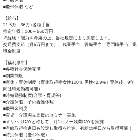
■有給休暇
■慶弔休暇 など
【給与】
21.5万～36万+各種手当
推定年収：300～560万円
※経験・能力を考慮の上、当社規定により決定します。
交通費支給（月5万円まで）、残業手当、役職手当、専門職手当、退
職金制度
【福利厚生】
■各種社会保険完備
■副業制度
■産休・育休制度（育休取得率女性100％ 男性42.9%！育休後、9年
間は時短勤務可能）
■時短勤務制度(介護・育児等)
■介護休暇、子の看護休暇
■慶弔金制度
■育児・介護両立支援のセミナー実施
■メリハリDAYと称して、月1回ノー残業DAYを実施
■有給取得推進日も設定し取得を推進。有給は半日から取得可能！
■特別休暇（慶弔休暇）