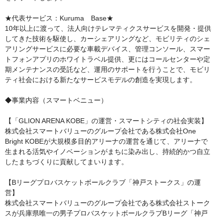
★代表サービス：Kuruma　Base★

10年以上に渡って、法人向けテレマティクスサービスを開発・提供
してきた技術を駆使し、カーシェアリングなど、モビリティのシェ
アリングサービスに必要な車載デバイス、管理コンソール、スマー
トフォンアプリのホワイトラベル提供、更にはコールセンターや定
期メンテナンスの受託など、運用のサポートを行うことで、モビリ
ティ社会における新たなサービスモデルの創造を実現します。

◆事業内容（スマートベニュー）

【「GLION ARENA KOBE」の運営・スマートシティの社会実装】

株式会社スマートバリューのグループ会社である株式会社One 
Bright KOBEが大規模多目的アリーナの運営を通じて、アリーナで
生まれる活気やイノベーションがまちに染み出し、持続的かつ自立
したまちづくりに貢献してまいります。

【Bリーグプロバスケットボールクラブ「神戸ストークス」の運
営】

株式会社スマートバリューのグループ会社である株式会社ストーク
スが兵庫県唯一の男子プロバスケットボールクラブBリーグ「神戸