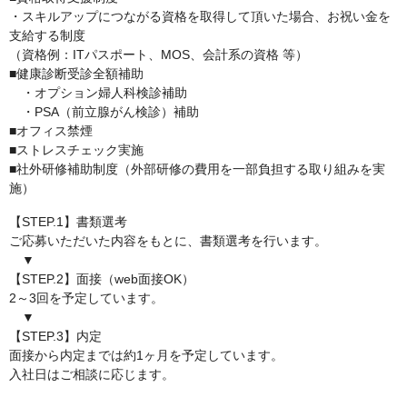
・スキルアップにつながる資格を取得して頂いた場合、お祝い金を
支給する制度
（資格例：ITパスポート、MOS、会計系の資格 等）
■健康診断受診全額補助
・オプション婦人科検診補助
・PSA（前立腺がん検診）補助
■オフィス禁煙
■ストレスチェック実施
■社外研修補助制度（外部研修の費用を一部負担する取り組みを実
施）
【STEP.1】書類選考
ご応募いただいた内容をもとに、書類選考を行います。
▼
【STEP.2】面接（web面接OK）
2～3回を予定しています。
▼
【STEP.3】内定
面接から内定までは約1ヶ月を予定しています。
入社日はご相談に応じます。