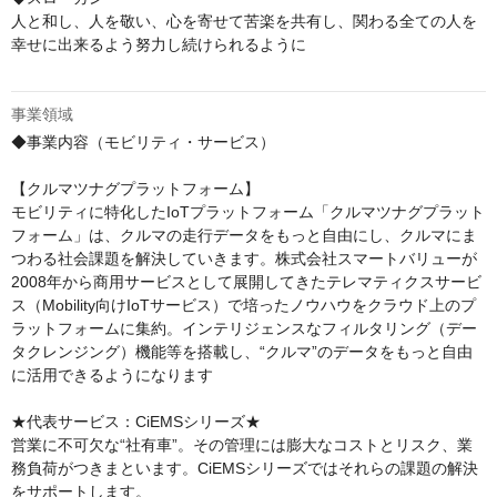
人と和し、人を敬い、心を寄せて苦楽を共有し、関わる全ての人を
幸せに出来るよう努力し続けられるように

事業領域
◆事業内容（モビリティ・サービス）

【クルマツナグプラットフォーム】

モビリティに特化したIoTプラットフォーム「クルマツナグプラット
フォーム」は、クルマの走行データをもっと自由にし、クルマにま
つわる社会課題を解決していきます。株式会社スマートバリューが
2008年から商用サービスとして展開してきたテレマティクスサービ
ス（Mobility向けIoTサービス）で培ったノウハウをクラウド上のプ
ラットフォームに集約。インテリジェンスなフィルタリング（デー
タクレンジング）機能等を搭載し、“クルマ”のデータをもっと自由
に活用できるようになります

★代表サービス：CiEMSシリーズ★

営業に不可欠な“社有車”。その管理には膨大なコストとリスク、業
務負荷がつきまといます。CiEMSシリーズではそれらの課題の解決
をサポートします。
