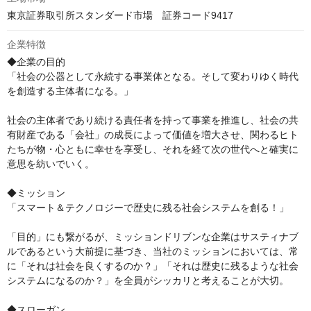
東京証券取引所スタンダード市場　証券コード9417
企業特徴
◆企業の目的

「社会の公器として永続する事業体となる。そして変わりゆく時代
を創造する主体者になる。」

社会の主体者であり続ける責任者を持って事業を推進し、社会の共
有財産である「会社」の成長によって価値を増大させ、関わるヒト
たちが物・心ともに幸せを享受し、それを経て次の世代へと確実に
意思を紡いでいく。

◆ミッション

「スマート＆テクノロジーで歴史に残る社会システムを創る！」

「目的」にも繋がるが、ミッションドリブンな企業はサスティナブ
ルであるという大前提に基づき、当社のミッションにおいては、常
に「それは社会を良くするのか？」「それは歴史に残るような社会
システムになるのか？」を全員がシッカリと考えることが大切。

◆スローガン
