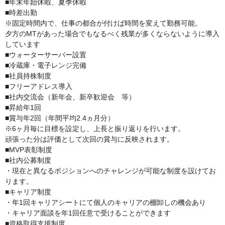
■年末年始休暇、夏季休暇
■時差出勤
※固定時間内で、仕事の都合が付けば時間を変えて勤務可能。
夕方のMTがあった場合でもなるべく残業が多くならないように導入
しています
■ウォーターサーバー設置
■冷蔵庫・電子レンジ完備
■社員持株制度
■フリーアドレス導入
■社内交流会（新年会、新卒歓迎会 等）
■昇給年1回
■賞与年2回（年間平均2.4ヵ月分）
※6ヶ月毎に目標を設定し、上長と振り返りを行います。
頑張った分は評価として次回の賞与に反映されます。
■MVP表彰制度
■社内公募制度
・現在と異なるポジションへのチャレンジが可能な制度を設けてお
ります。
■キャリア制度
・年1回キャリアシートにて個人のキャリアの棚卸しの機会あり
・キャリア面談を年1回任意で受けることができます
■資格取得支援制度