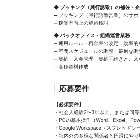
◆ ブッキング（興行誘致）の補佐・
─ ブッキング（興行誘致営業）のサ
─ 稼働率向上の施策検討
◆ バックオフィス・組織運営業務
─ 運用ルール・料金表の改定：効率
─ 年間スケジュールの調整：最適な調
─ 契約・入金管理：契約手続きと、入
─ 各種資料作成
応募要件
【必須要件】
・社会人経験2〜3年以上、または同
・PCの基本操作（Word、Excel、Pow
・Google Workspace（スプレ
・社内外の多様な関係者と円滑にやり