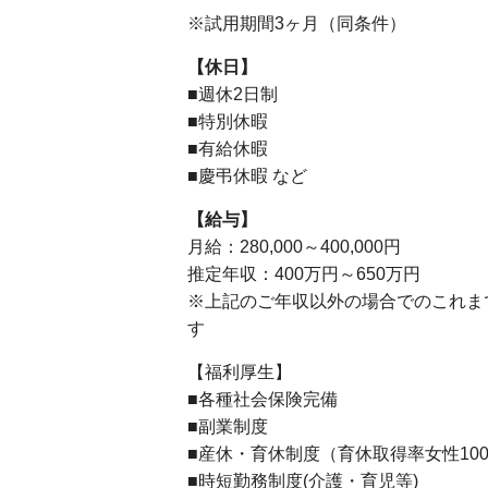
※試用期間3ヶ月（同条件）
【休日】
■週休2日制
■特別休暇
■有給休暇
■慶弔休暇 など
【給与】
月給：280,000～400,000円
推定年収：400万円～650万円
※上記のご年収以外の場合でのこれま
す
【福利厚生】
■各種社会保険完備
■副業制度
■産休・育休制度（育休取得率女性100
■時短勤務制度(介護・育児等)