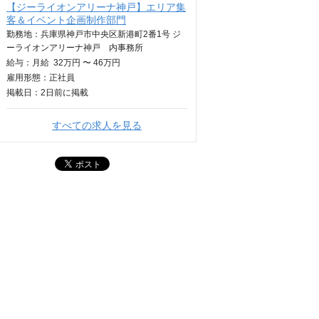
【ジーライオンアリーナ神戸】エリア集
客＆イベント企画制作部門
勤務地：兵庫県神戸市中央区新港町2番1号 ジ
ーライオンアリーナ神戸 内事務所
給与：
月給
32万円 〜 46万円
雇用形態：正社員
掲載日：
2日
前に掲載
すべての求人を見る