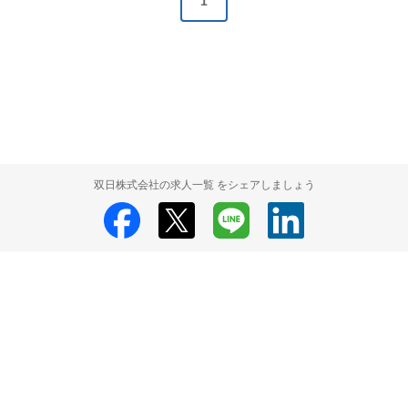
1
双日株式会社の求人一覧 をシェアしましょう
双日株式会社
双日株式会社 採用情報
双日株式会社 求人の検索結果一覧
HRMOS利用基本規約
プライバシーポリシー
Powered by