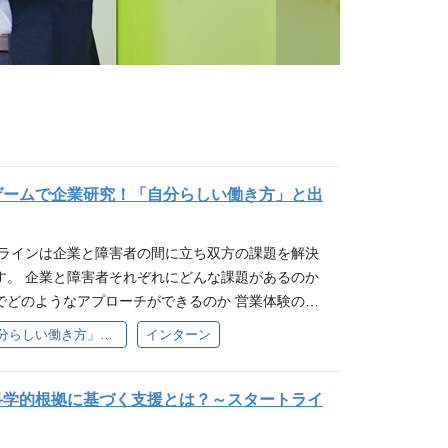
ゲームで企業研究！「自分らしい働き方」と出
トラインは企業と障害者の間に立ち双方の課題を解決
す。 企業と障害者それぞれにどんな課題があるのか
でどのようなアプローチができるのか 営業体験のオ
て理解・実践できる2時間となっております。 ーー
【WEB】仕事体験「自分らしい働き方」と出会える2時間
インターン
ー ▼参加した学生の声♪ （一部抜粋） 「ワークを
を持つことができた。」 「実際の営業に近い体験を
解を深めることができた。」 「企業説明の中で働き
科学的根拠に基づく支援とは？～スタートライ
をインプットしてすぐに、ワークでアウトプットで
と企業をつなぐ役割の重要性を実感することができ