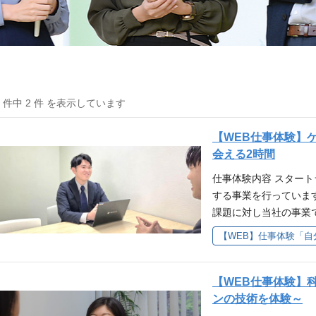
2 件中 2 件 を表示しています
【WEB仕事体験】
会える2時間
仕事体験内容 スター
する事業を行っていま
課題に対し当社の事業
ンラインゲームを通し
ーーーーーーーーーーー
通じて働くイメージ像
通じて、事業内容の理
【WEB仕事体験】
方や事業について知識
ンの技術を体験～
きた。」 「障がい者