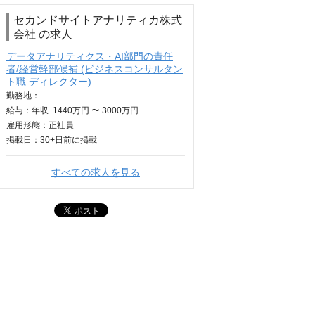
セカンドサイトアナリティカ株式
会社 の求人
データアナリティクス・AI部門の責任
者/経営幹部候補 (ビジネスコンサルタン
ト職 ディレクター)
勤務地：
給与：
年収
1440万円 〜 3000万円
雇用形態：正社員
掲載日：
30+日
前に掲載
すべての求人を見る