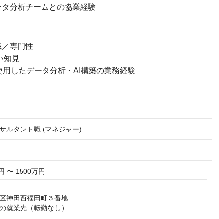
ータ分析チームとの協業経験
識／専門性
い知見
を使用したデータ分析・AI構築の業務経験
サルタント職 (マネジャー)
円 〜 1500万円
区神田西福田町３番地

の就業先（転勤なし）