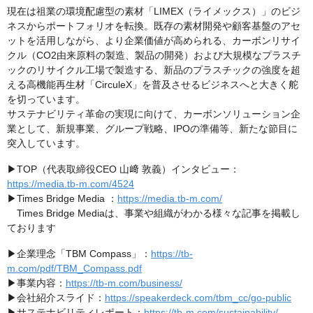
現在は祖業の環境配慮型の素材「LIMEX（ライメックス）」のビジ
ネスからポートフォリオを転換。既存の素材開発や顧客基盤のアセ
ットを活用しながら、より企業価値が高められる、カーボンリサイ
クル（CO2由来原料の製造、製品の開発）および大規模なプラスチ
ックのリサイクル工場で製造する、新品のプラスチックの強度を超
える高機能再生材「CirculeX」を普及させるビジネスへと大きく舵
を切っています。
サステナビリティ革命の実現に向けて、カーボンソリューション企
業として、新規事業、グループ戦略、IPOの準備等、新たな節目に
突入しています。
▶TOP（代表取締役CEO 山﨑 敦義）インタビュー：
https://media.tb-m.com/4524
▶Times Bridge Media ：
https://media.tb-m.com/
Times Bridge Mediaは、事業や組織がわかる様々な記事を掲載し
ております
▶企業理念「TBM Compass」：
https://tb-
m.com/pdf/TBM_Compass.pdf
▶事業内容：
https://tb-m.com/business/
▶会社紹介スライド：
https://speakerdeck.com/tbm_cc/go-public
▶サステナビリティレポート：
https://tb-m.com/sustainability/