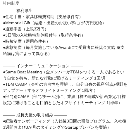
社内制度
――― 福利厚生 ―――

●住宅手当・家具移転費補助（支給条件有）

●Memorial Gift（結婚・出産のお祝い事には5万円支給） 

●通勤手当（上限3万円）

●3日間の入社時特別休暇付与（取得条件有）

●時短制度（適用条件有）

●表彰制度（毎月実施しているAwardにて受賞者に報奨金支給 ※支
給額は賞によって異なる）

――― インナーコミュニケーション ―――

●Same Boat Meeting（全メンバーがTBMをつくる一人であるとい
う自覚を持ち、新たな行動に繋げるミーティング 1回/月） 

●TBM CAMP（会社の方向性を理解し、自分自身の視座/視点/視野を
アップデートするオフサイトミーティング 1回/年）

●部門別CAMP（部門/チーム別に、業績目標の達成や計画策定/目標
設定に繋げることを目的としたオフサイトミーティング 1回/年）

――― 成長支援の取り組み ―――

●経験者オンボーディング（入社後3日間の研修プログラム、入社後
3週間および3か月のタイミングでStartupプレゼンを実施） 
