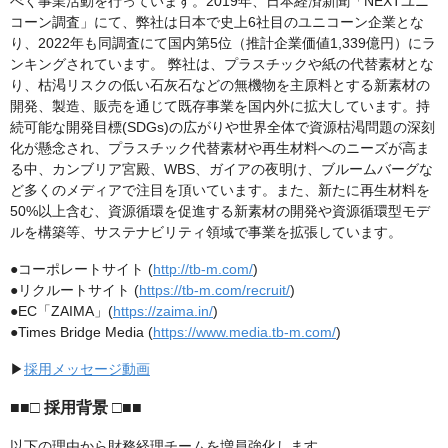
べく事業活動を行っています。2019年、日本経済新聞「NEXTユニ
コーン調査」にて、弊社は日本で史上6社目のユニコーン企業とな
り、2022年も同調査にて国内第5位（推計企業価値1,339億円）にラ
ンキングされています。 弊社は、プラスチックや紙の代替素材とな
り、枯渇リスクの低い石灰石などの無機物を主原料とする新素材の
開発、製造、販売を通じて既存事業を国内外に拡大しています。持
続可能な開発目標(SDGs)の広がりや世界全体で資源枯渇問題の深刻
化が懸念され、プラスチック代替素材や再生材料へのニーズが高ま
る中、カンブリア宮殿、WBS、ガイアの夜明け、ブルームバーグな
ど多くのメディアで注目を頂いています。また、新たに再生材料を
50%以上含む、資源循環を促進する新素材の開発や資源循環型モデ
ルを構築等、サステナビリティ領域で事業を拡張しています。
●コーポレートサイト (
http://tb-m.com/
)
●リクルートサイト (
https://tb-m.com/recruit/
)
●EC「ZAIMA」(
https://zaima.in/
)
●Times Bridge Media (
https://www.media.tb-m.com/
)
▶
採用メッセージ動画
■■□ 採用背景 □■■
以下の理由から財務経理チームを増員強化します。