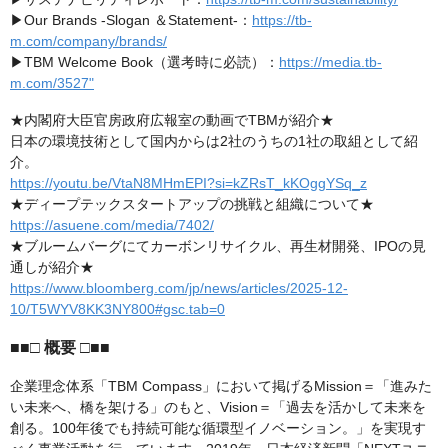
▶Our Brands -Slogan ＆Statement-：
https://tb-
m.com/company/brands/
▶TBM Welcome Book（選考時に必読）：
https://media.tb-
m.com/3527"
★内閣府大臣官房政府広報室の動画でTBMが紹介★
日本の環境技術として国内からは2社のうちの1社の取組として紹
介。
https://youtu.be/VtaN8MHmEPI?si=kZRsT_kKOggYSq_z
★ディープテックスタートアップの挑戦と組織について★
https://asuene.com/media/7402/
★ブルームバーグにてカーボンリサイクル、再生材開発、IPOの見
通しが紹介★
https://www.bloomberg.com/jp/news/articles/2025-12-
10/T5WYV8KK3NY800#gsc.tab=0
■■□ 概要 □■■
企業理念体系「TBM Compass」において掲げるMission＝「進みた
い未来へ、橋を架ける」のもと、Vision＝「過去を活かして未来を
創る。100年後でも持続可能な循環型イノベーション。」を実現す