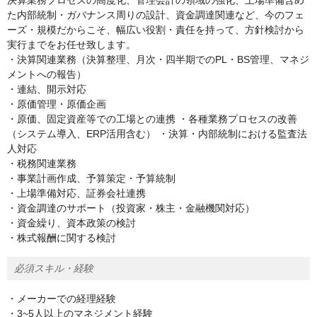
決算業務プロセスの高度化、管理会計の領域の強化、上場準備含め
た内部統制・ガバナンス周りの設計、資金調達関連など、今のフェ
ーズ・規模だからこそ、幅広い役割・責任を持って、方針検討から
実行までをお任せ致します。
・決算関連業務（決算整理、月次・四半期でのPL・BS管理、マネジ
メントへの報告）
・連結、開示対応
・原価管理・原価企画
・原価、固定資産等での工場との連携 ・各種業務プロセスの改善
（システム導入、ERP活用含む） ・決算・内部統制における監査法
人対応
・税務関連業務
・事業計画作成、予算策定・予算統制
・上場準備対応、証券会社連携
・資金調達のサポート（投資家・株主・金融機関対応）
・資金繰り、資本政策の検討
・株式報酬に関する検討
必須スキル・経験
・メーカーでの経理経験
・3~5人以上のマネジメント経験