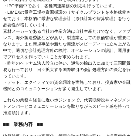
・IPO準備中であり、各種関連業務の対応を行っています。
・LIMEXの量産工場や資源循環のリサイクルプラントを本格稼働さ
せており、本格的に厳密な管理会計（原価計算や採算管理）を行う
必要性が増しています。
素材メーカーである当社の生産方法は自社生産だけでなく、ファブ
レス、海外製造委託などがあり、製造業としての原価管理が重要に
なります。また新規事業や新たな商流がスピーディーに立ち上がる
中で、適切な会計処理方針の検討、オペレーションの設計、運用ま
でプロセスを作っていくことが求められます。
・昨年のベトナム法人設立に伴い、通常の輸出入に加えて三国間貿
易も行っており、日々拡大する国際取引の会計処理方針の決定を行
っています。
・デット、エクイティでの資金調達を実施しており、投資家や金融
機関とのコミュニケーションが多く発生しています。
これらの業務を経営に近いポジションで、代表取締役やマネジメン
トメンバーとコミュニケーションを取りながらスピード感を持って
推進頂けます。
■■□ 業務内容 □■■