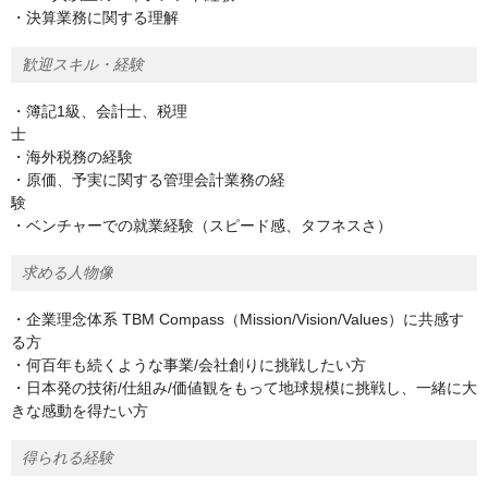
・決算業務に関する理解
歓迎スキル・経験
・簿記1級、会計士、税理
・海外税務の経験
・原価、予実に関する管理会計業務の経
験
・ベンチャーでの就業経験（スピード感、タフネスさ）
求める人物像
・企業理念体系 TBM Compass（Mission/Vision/Values）に共感す
る方
・何百年も続くような事業/会社創りに挑戦したい方
・日本発の技術/仕組み/価値観をもって地球規模に挑戦し、一緒に大
きな感動を得たい方
得られる経験