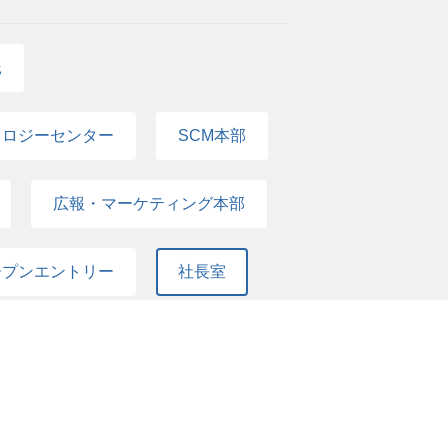
コンサルティングファームにてクライアント企
業理念体系 TBM Compass（Missi
/価値観をもって地球規模に挑戦し、一緒に大きな
託
3） ※年間休日120日 ※TBM CAMP（工場
3年は7月8日予定）があります。 想定給与
ノロジーセンター
SCM本部
広報・マーケティング本部
ープンエントリー
社長室
ーポレート部