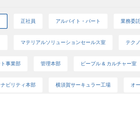
 ・起業、新規事業企画、事業推進での成功体験 ・資金調達した経験 ・
プロジェクトを担当した経験（3年以上） ・ビジネス英語 求める人物像 ・企
 ・何百年も続くような事業/会社創りに挑戦したい方 ・日本発の技術/仕組み
て
正社員
アルバイト・パート
業務委
休憩60分含む） 休日・休暇 土曜、日曜、国民の祝日、年末年始（12/30~1/
するオフサイトミーティング）実施のため、年に1回、休日出勤日（202
て
マテリアルソリューションセールス室
テク
を考慮し決定 ・2回改定/年 ※人事評価次第で昇降給
ント事業部
管理本部
ピープル & カルチャー室
テナビリティ本部
横須賀サーキュラー工場
オ
場開発室
コーポレート・ファイナンス本部
コ
推進チーム
新卒採用