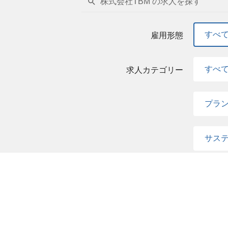
株式会社TBM の求人を探す
PL、収支管理のスキル 歓迎スキル・経験
業の新規事業企画／経営企画／事業企画に関する
on/Vision/Values）に共感する方
すべ
雇用形態
感動を得たい方 勤務時間 ・9:00-18:00（
勤務者以外の正社員、契約社員を対象に実施
すべ
求人カテゴリー
・日給月給制 ・経験、スキル、ポテンシャル
プラ
サス
新市
事業