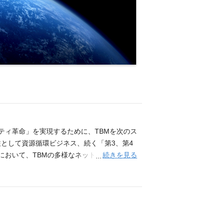
リティ革命」を実現するために、TBMを次のス
として資源循環ビジネス、続く「第3、第4
続きを見る
において、TBMの多様なネットワーク、顧客
定、事業の進捗管理、KPI設定、成果測定含
として、ピープルマネジメント、事業運営の
、このポジションは、単なる事業開発ではな
AI領域など、成長産業分野での新規事業の創
創スキーム構築（PoC・JV・M&A含む）