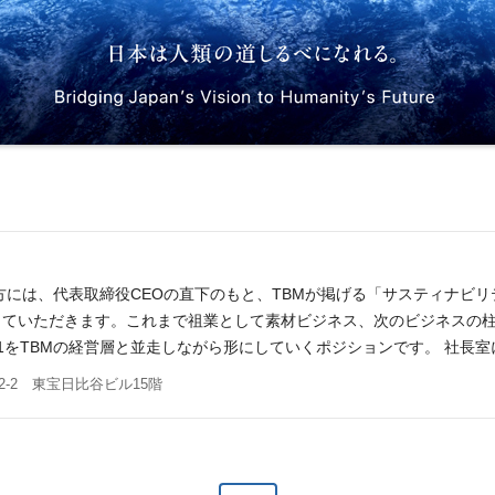
社した方には、代表取締役CEOの直下のもと、TBMが掲げる「サスティナビ
ていただきます。これまで祖業として素材ビジネス、次のビジネスの柱
1をTBMの経営層と並走しながら形にしていくポジションです。 社長室
な顧客の課題解決に挑むための新規事業を創出、市場調査、事業計画策
2-2 東宝日比谷ビル15階
担っていただける方を期待します。 その他、新規事業領域の組織運営
業務例は以下の通りです： ご本人の適性・意向に応じて決定しますが
も「構想し、動かす」経営直下のミッションです。 国内外の環境・素材・
よび事業計画策定 大学・研究機関・スタートアップ・大企業などとの共