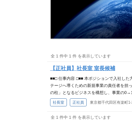
全 1 件中 1 件 を表示しています
【正社員】社長室 室長候補
■■□ 仕事内容 □■■ 本ポジションで入
テージへ導くための新規事業の責任者を担っ
の柱」となるビジネスを構想し、事業の0→
基盤、既存アセットもフルに活用して、様々
社長室
正社員
東京都千代田区有楽町1-
め、新規事業を推進する大きなミッションを
ルールの策定などもご担当いただきます。 
全 1 件中 1 件 を表示しています
く、 TBMの次なるユニコーン事業を自ら
出とバリューアップ 事業コンセプトの立案お