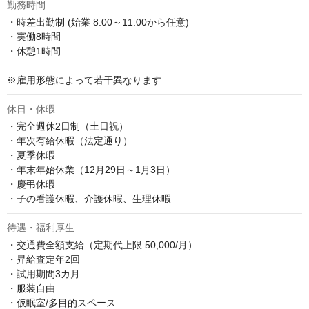
勤務時間
・時差出勤制 (始業 8:00～11:00から任意)

・実働8時間

・休憩1時間

※雇用形態によって若干異なります
休日・休暇
・完全週休2日制（土日祝）

・年次有給休暇（法定通り）

・夏季休暇

・年末年始休業（12月29日～1月3日）

・慶弔休暇

・子の看護休暇、介護休暇、生理休暇
待遇・福利厚生
・交通費全額支給（定期代上限 50,000/月）

・昇給査定年2回

・試用期間3カ月

・服装自由

・仮眠室/多目的スペース
