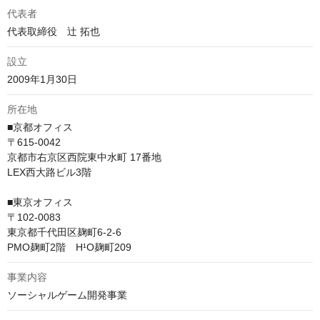
代表者
代表取締役　辻 拓也
設立
2009年1月30日
所在地
■京都オフィス

〒615-0042

京都市右京区西院東中水町 17番地

LEX西大路ビル3階

■東京オフィス

〒102-0083

東京都千代田区麹町6-2-6

PMO麹町2階　H¹O麹町209
事業内容
ソーシャルゲーム開発事業