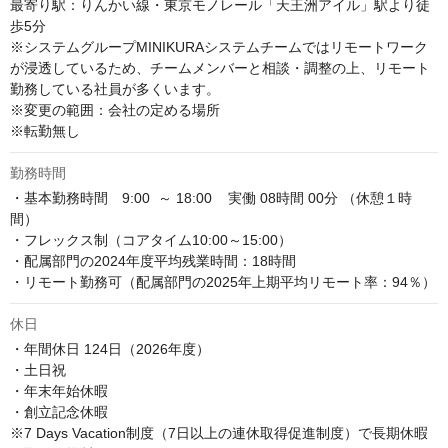
最寄り駅：りんかい線・東京モノレール「天王洲アイル」駅より徒
歩5分

※システムグループMINIKURAシステムチームではリモートワーク
が浸透しているため、チームメンバーと相談・調整の上、リモート
勤務している社員が多くいます。

※変更の範囲：会社の定める場所

※転勤無し
勤務時間
・基本勤務時間　9:00  ～ 18:00    実働 08時間 00分 （休憩１時
間）

・フレックス制（コアタイム10:00～15:00）

・配属部門の2024年度平均残業時間：18時間

・リモート勤務可（配属部門の2025年上期平均リモート率：94％）
休日
・年間休日 124日（2026年度）

・土日祝

・年末年始休暇

・創立記念休暇

※7 Days Vacation制度（7日以上の連休取得促進制度）で長期休暇