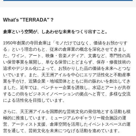
What's "TERRADA"？
倉庫という空間が、しあわせな未来をつくり出すこと。
1950年創業の寺田倉庫は「モノだけではなく、価値をお預かりす
る」という理念のもと、従来の倉庫業の概念を深化させてきまし
た。ワイン、アート、映像・音楽メディア、文書など、専門性の高
い保管事業を展開し、単なる保管にとどまらず、保存・修復技術の
追求やデジタル化によって、お預かりした品の価値を未来へとつな
いでいます。また、天王洲アイルを中心にエリア活性化と不動産事
業を手がけ、近隣企業・地域団体とともに街の賑わいを創出してき
ました。近年では、ベンチャー企業を誘致し、水辺とアートが共存
するこの街をビジネスイノベーションの拠点へと育て、多様な交流
による活性化を目指しています。
さらに、天王洲アイルを国際的な芸術文化の発信地とする活動も積
極的に推進しています。ミュージアムやギャラリー複合施設の運
営、アーティスト支援、倉庫空間を活用したイベントスペースの運
営を通して、芸術文化を未来につなげる活動を進めています。