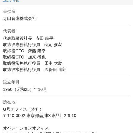
企業情報
会社名
寺田倉庫株式会社
代表者
代表取締役社長   寺田 航平

取締役専務執行役員   秋元 雅宏

取締役CFO   齋藤 隆幸

取締役CTO   加来 徹也

取締役常務執行役員　田中 大助

取締役常務執行役員　久保田 達郎
設立年月
1950（昭和25）年10月
所在地
G号オフィス（本社）

〒140-0002 東京都品川区東品川2-6-10

オペレーションオフィス	
