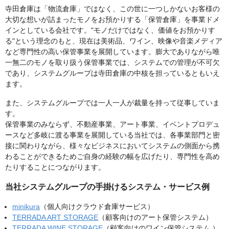
寺田倉庫は「物流倉庫」ではなく、この世に一つしかないお客様の
大切な想いが詰まったモノをお預かりする「保管倉庫」を事業ドメ
インとしている会社です。"モノだけではなく、価値をお預かりす
る"という理念のもと、現在は美術品、ワイン、映像や音楽メディア
など専門性の高い保管事業を展開しています。膨大でありながら唯
一無二のモノを取り扱う保管事業では、システムでの管理が不可欠
であり、システムグループは寺田倉庫の中核を担っているともいえ
ます。
また、システムグループでは一人一人が裁量を持って従事していま
す。
保管事業のみならず、不動産事業、アート事業、イベントプロデュ
ースなど多岐に渡る事業を展開している当社では、各事業部門と密
接に関わりながら、様々なビジネスにおいてシステムの側面から携
わることができるためご自身の経験の幅を広げたり、専門性を高め
たりすることにつながります。
当社システムグループの手掛けるシステム・サービス例
minikura
（個人向けクラウド倉庫サービス）
TERRADA ART STORAGE
（顧客向けのアート保管システム）
TERRADA WINE STORAGE
（顧客向けのワイン保管システム ）