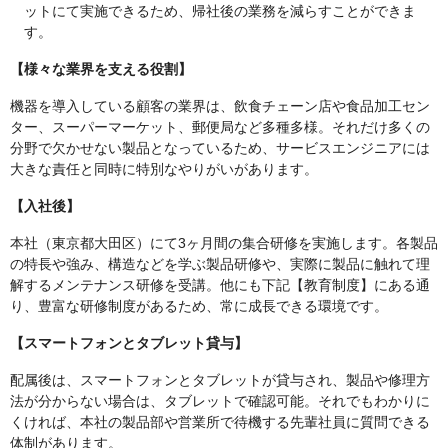
ットにて実施できるため、帰社後の業務を減らすことができま
す。
【様々な業界を支える役割】
機器を導入している顧客の業界は、飲食チェーン店や食品加工セン
ター、スーパーマーケット、郵便局など多種多様。それだけ多くの
分野で欠かせない製品となっているため、サービスエンジニアには
大きな責任と同時に特別なやりがいがあります。
【入社後】
本社（東京都大田区）にて3ヶ月間の集合研修を実施します。各製品
の特長や強み、構造などを学ぶ製品研修や、実際に製品に触れて理
解するメンテナンス研修を受講。他にも下記【教育制度】にある通
り、豊富な研修制度があるため、常に成長できる環境です。
【スマートフォンとタブレット貸与】
配属後は、スマートフォンとタブレットが貸与され、製品や修理方
法が分からない場合は、タブレットで確認可能。それでもわかりに
くければ、本社の製品部や営業所で待機する先輩社員に質問できる
体制があります。