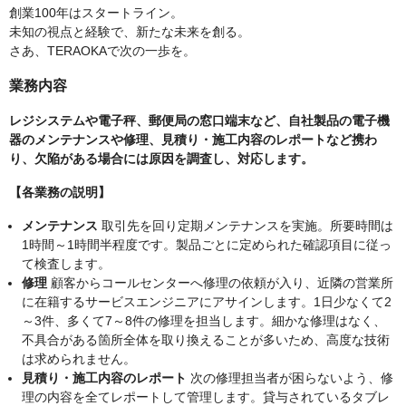
創業100年はスタートライン。
未知の視点と経験で、新たな未来を創る。
さあ、TERAOKAで次の一歩を。
業務内容
レジシステムや電子秤、郵便局の窓口端末など、自社製品の電子機
器のメンテナンスや修理、見積り・施工内容のレポートなど携わ
り、欠陥がある場合には原因を調査し、対応します。
【各業務の説明】
メンテナンス
取引先を回り定期メンテナンスを実施。所要時間は
1時間～1時間半程度です。製品ごとに定められた確認項目に従っ
て検査します。
修理
顧客からコールセンターへ修理の依頼が入り、近隣の営業所
に在籍するサービスエンジニアにアサインします。1日少なくて2
～3件、多くて7～8件の修理を担当します。細かな修理はなく、
不具合がある箇所全体を取り換えることが多いため、高度な技術
は求められません。
見積り・施工内容のレポート
次の修理担当者が困らないよう、修
理の内容を全てレポートして管理します。貸与されているタブレ