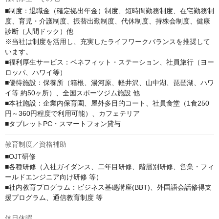
■制度：退職金（確定拠出年金）制度、短時間勤務制度、在宅勤務制
度、育児・介護制度、振替出勤制度、代休制度、持株会制度、健康
診断（人間ドック）他

※当社は制度を活用し、充実したライフワークバランスを推奨して
います。

■福利厚⽣サービス：ベネフィット・ステーション、社員旅行（ヨー
ロッパ、ハワイ等）

■優待施設：保養所（箱根、湯河原、軽井沢、⼭中湖、琵琶湖、ハワ
イ等 約50ヶ所）、全国スポーツジム施設 他

■本社施設：企業内保育園、屋外多⽬的コート、社員⾷堂（1食250
円～360円程度で利⽤可能）、カフェテリア

■タブレットPC・スマートフォン貸与
教育制度／資格補助
■OJT研修

■各種研修（入社ガイダンス、二年目研修、階層別研修、営業・フィ
ールドエンジニア向け研修 等）

■社内教育プログラム：ビジネス基礎講座(BBT)、外国語会話修得⽀
援プログラム、通信教育制度 等
休日休暇