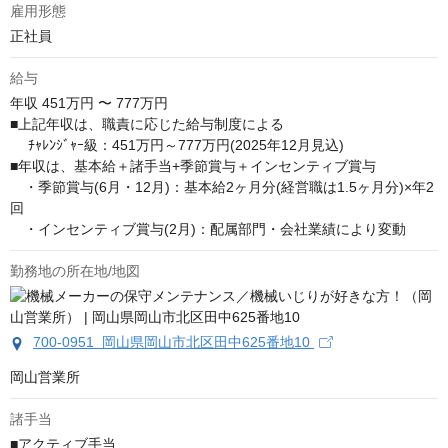
雇用形態
正社員
給与
年収
451万円 〜 777万円
■上記年収は、職責に応じた給与制度による

 　ﾁｬﾚﾝｼﾞｬｰ級：451万円～777万円(2025年12月見込)

■年収は、基本給＋諸手当+季節賞与＋インセンティブ賞与

　・季節賞与(6月・12月)：基本給2ヶ月分(経営職は1.5ヶ月分)×年2
回

　・インセンティブ賞与(2月)：配属部門・会社業績により変動
勤務地の所在地/地図
700-0951 岡山県岡山市北区田中625番地10
岡山営業所
諸手当
■アクティブ手当
