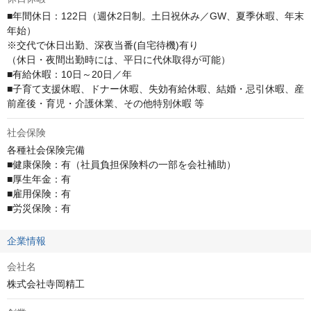
■年間休日：122日（週休2日制。土日祝休み／GW、夏季休暇、年末
年始）

※交代で休日出勤、深夜当番(自宅待機)有り

（休⽇・夜間出勤時には、平⽇に代休取得が可能）

■有給休暇：10日～20日／年

■子育て支援休暇、ドナー休暇、失効有給休暇、結婚・忌引休暇、産
前産後・育児・介護休業、その他特別休暇 等
社会保険
各種社会保険完備

■健康保険：有（社員負担保険料の一部を会社補助）

■厚生年金：有

■雇用保険：有

■労災保険：有
企業情報
会社名
株式会社寺岡精工