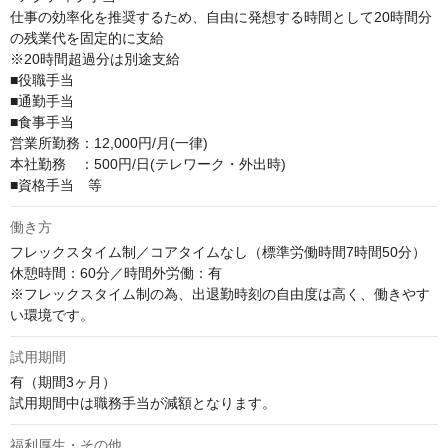
仕事の効率化を推奨するため、自由に発想する時間として20時間分
の残業代を固定的に支給

※20時間超過分は別途支給

■役職手当

■通勤手当

■⾷事⼿当

営業所勤務：12,000円/月(一律)

本社勤務　：500円/日(テレワーク・外出時)

■資格手当　等
働き方
フレックスタイム制／コアタイムなし（標準労働時間7時間50分）

休憩時間：60分／時間外労働：有

※フレックスタイム制の為、出退勤時刻の自由度は高く、働きやす
い環境です。
試用期間
有（期間3ヶ月）

試用期間中は職務手当が減額となります。
福利厚生・その他