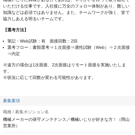
いただける仕事です。入社後に万全のフォロー体制があり、難しい
知識などは必須ではありません。また、チームワークが強く、皆で
協力しあえる明るいチームです。
【選考方法】
筆記・Web試験：有 面接回数：2回
選考フロー：書類選考⇒１次面接⇒適性試験（Web）⇒２次面接
⇒内定
※遠方の場合は1次⾯接、2次⾯接はリモート⾯接を実施いたしま
す。
※状況に応じて回数が変わる可能性があります。
募集要項
職種 / 募集ポジション名
機械メーカーの保守メンテナンス／機械いじりが好きな方！（岡山
営業所）