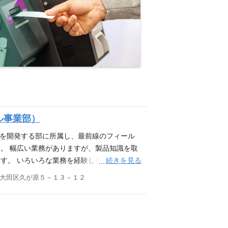
ル事業部）
製品を開発する部に所属し、最前線のフィール
。 幅広い業務がありますが、製品知識を取
続きを見る
す。 いろいろな業務を経験しながら自身の
頂ける仕事です。また、市場対応を行う部署
大田区久が原５－１３－１２
細： 日本全国の販売拠点にいるサービスマ
仕様説明などを行い、メンテナンスや拡販の
成業務、技術研修会の講師業務、サービスニ
ります。 市場からの問い合わせに回答するこ