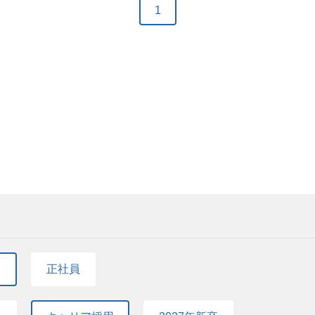
とで市場サポートをするとともに、製品の改善点を
1
ります。 またトラブル発生時は原因調査を行い、対
て現場をサポートすることで、製品の安定稼働と拡販
きな姿勢で業務に取り組んで頂ける方、協調性を持った方
Word、Excelレベル）に抵抗がない方 【歓迎要
い方（技術経験は不問 ） ※入社前に知識がなくて
品については入社後に覚えていただきます。 【学歴】
有 面接回数：2回 選考フロー：書類選考⇒１次面接
方の場合は1次⾯接、2次⾯接はリモート⾯接を実施
能性があります。
て
正社員