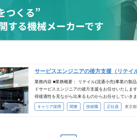
サービスエンジニアの後方支援（リテイ
業務内容 ■業務概要： リテイル(流通小売)事業の
ドサービスエンジニアの後方支援をお任せいたします
得後適性を見ながら出来るものからお任せしていきま
得意分野を伸ばしてやりがいのある業務を見つけて
キャリア採用
関東
技術職
正社員
東京都
のため、賑やかで活気に溢れた職場です。 ■業務詳
ン・営業マンに、POSレジの修理技術や操作方法、
サポートを行う業務です。 サービスマニュアルの作
ュースやSMSWaveによる技術情報の発信業務があ