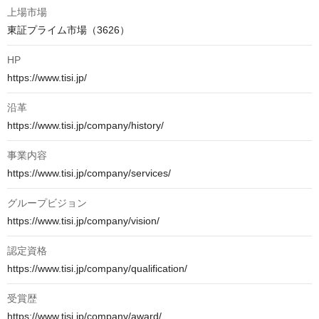
上場市場
東証プライム市場（3626）
HP
https://www.tisi.jp/
沿革
https://www.tisi.jp/company/history/
事業内容
https://www.tisi.jp/company/services/
グループビジョン
https://www.tisi.jp/company/vision/
認定資格
https://www.tisi.jp/company/qualification/
受賞歴
https://www.tisi.jp/company/award/