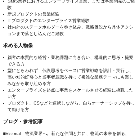
SaaS業界におけるエンタープライズ営業、または事業開発のご経
験
新規プロダクトの営業経験
ITプロダクトのエンタープライズ営業経験
社内外のステークホルダーを巻き込み、戦略仮説から具体アクシ
ョンまで落とし込んだご経験
求める人物像
顧客の本質的な経営・業務課題に向き合い、構造的に思考・提案
できる方
型にとらわれず、仮説思考をベースに営業戦略を設計・実行し、
高い知的好奇心と当事者意識を持って複雑な業務テーマにも楽し
みながら取り組める方
エンタープライズを起点に事業をスケールさせる経験に挑戦した
い方
プロダクト、CSなどと連携しながら、自らオーナーシップを持っ
て動ける方
ブログ・参考記事
■Visional、物流業界へ。新たな仲間と共に、物流の未来を創る。