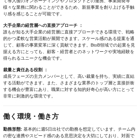
て導入後のオンボーディングやプロダクトとの連携、事業開発等
様々な業務に関わることができるため、新規事業を創り上げる手触
り感を感じることが可能です。
大手企業の経営層への直接アプローチ ：
誰もが知る大手企業の経営層に直接アプローチできる環境で、戦略
的かつ柔軟な営業活動が展開できます。スケール感のある提案を通
じて、顧客の事業変革に深く貢献できます。BtoB領域での起業を見
据える方にとっても、顧客・経営者とのネットワークや実地経験を
得られるユニークな機会です。
裁量と責任ある役割 ：
成長フェーズの主力メンバーとして、高い裁量を持ち、実績に直結
する活動ができます。また、さまざまな業界のトップ層と直接折衝
する機会が豊富にあり、職業に対する知的好奇心が高い方にとって
非常に刺激的な環境です。
働く環境・働き方
勤務形態:
基本的に週5日出社での勤務を想定しています。チーム内
の密な連携やスピード感のある意思決定を大切にしており、対面で