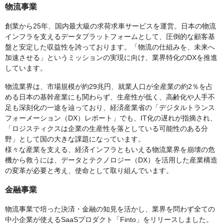
物流事業
創業から25年、国内最大級の求荷求車サービスを運営。日本の物流
インフラを支えるデータプラットフォームとして、圧倒的な顧客基
盤と安定した収益性を誇っております。「物流の仕組みを、未来へ
加速させる」というミッションの実現に向け、業界特化のDXを推進
しています。
物流業界は、市場規模が約29兆円、就業人口が全産業の約2％を占
める日本の基幹産業にも関わらず、生産性が低く、高齢化や人手不
足も深刻化の一途を辿っており、経済産業省の「デジタルトランス
フォーメーション（DX）レポート」でも、IT化の遅れが指摘され、
「ロジスティクスは企業の生産性を落としている可能性のある分
野」として国の大きな課題になっています。
様々な産業を支える、経済インフラともいえる物流業界を崩壊の危
機から救うには、データとテクノロジー（DX）を活用した産業構造
の変革が必要と考え、使命として取り組んでいます。
金融事業
物流事業で培った決済・金融の知見を活かし、業界を問わず全ての
中小企業が使えるSaaSプロダクト「Finto」をリリースしました。