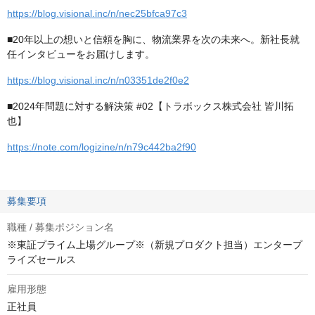
https://blog.visional.inc/n/nec25bfca97c3
■20年以上の想いと信頼を胸に、物流業界を次の未来へ。新社長就
任インタビューをお届けします。
https://blog.visional.inc/n/n03351de2f0e2
■2024年問題に対する解決策 #02【トラボックス株式会社 皆川拓
也】
https://note.com/logizine/n/n79c442ba2f90
募集要項
職種 / 募集ポジション名
※東証プライム上場グループ※（新規プロダクト担当）エンタープ
ライズセールス
雇用形態
正社員