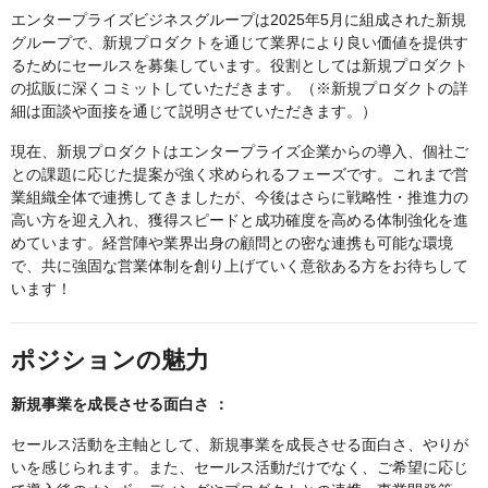
エンタープライズビジネスグループは2025年5月に組成された新規
グループで、新規プロダクトを通じて業界により良い価値を提供す
るためにセールスを募集しています。役割としては新規プロダクト
の拡販に深くコミットしていただきます。（※新規プロダクトの詳
細は面談や面接を通じて説明させていただきます。）
現在、新規プロダクトはエンタープライズ企業からの導入、個社ご
との課題に応じた提案が強く求められるフェーズです。これまで営
業組織全体で連携してきましたが、今後はさらに戦略性・推進力の
高い方を迎え入れ、獲得スピードと成功確度を高める体制強化を進
めています。経営陣や業界出身の顧問との密な連携も可能な環境
で、共に強固な営業体制を創り上げていく意欲ある方をお待ちして
います！
ポジションの魅力
新規事業を成長させる面白さ ：
セールス活動を主軸として、新規事業を成長させる面白さ、やりが
いを感じられます。また、セールス活動だけでなく、ご希望に応じ