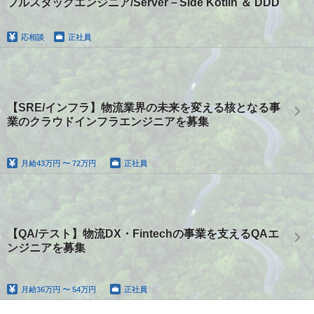
フルスタックエンジニア/Server－Side Kotlin ＆ DDD
応相談
正社員
【SRE/インフラ】物流業界の未来を変える核となる事
業のクラウドインフラエンジニアを募集
月給
43万円 〜 72万円
正社員
【QA/テスト】物流DX・Fintechの事業を支えるQAエ
ンジニアを募集
月給
36万円 〜 54万円
正社員