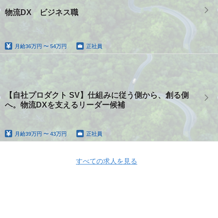
物流DX ビジネス職
月給
36万円 〜 54万円
正社員
【自社プロダクト SV】仕組みに従う側から、創る側
へ。物流DXを支えるリーダー候補
月給
39万円 〜 43万円
正社員
すべての求人を見る