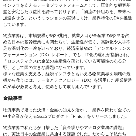
インフラを支えるデータプラットフォームとして、圧倒的な顧客基
盤と安定した収益性を誇っております。「物流の仕組みを、未来へ
加速させる」というミッションの実現に向け、業界特化のDXを推進
しています。
物流業界は、市場規模が約29兆円、就業人口が全産業の約2％を占
める日本の基幹産業にも関わらず、生産性が低く、高齢化や人手不
足も深刻化の一途を辿っており、経済産業省の「デジタルトランス
フォーメーション（DX）レポート」でも、IT化の遅れが指摘され、
「ロジスティクスは企業の生産性を落としている可能性のある分
野」として国の大きな課題になっています。
様々な産業を支える、経済インフラともいえる物流業界を崩壊の危
機から救うには、データとテクノロジー（DX）を活用した産業構造
の変革が必要と考え、使命として取り組んでいます。
金融事業
物流事業で培った決済・金融の知見を活かし、業界を問わず全ての
中小企業が使えるSaaSプロダクト「Finto」をリリースしました。
物流業界で私たちが目撃した「資金繰りやアナログ業務の課題」
は、実は日本の全産業に共通する課題でした。だからこそ私たち