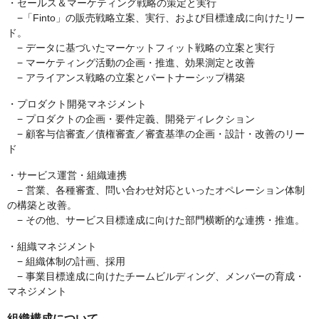
・セールス＆マーケティング戦略の策定と実行
−「Finto」の販売戦略立案、実行、および目標達成に向けたリー
ド。
− データに基づいたマーケットフィット戦略の立案と実行
− マーケティング活動の企画・推進、効果測定と改善
− アライアンス戦略の立案とパートナーシップ構築
・プロダクト開発マネジメント
− プロダクトの企画・要件定義、開発ディレクション
− 顧客与信審査／債権審査／審査基準の企画・設計・改善のリー
ド
・サービス運営・組織連携
− 営業、各種審査、問い合わせ対応といったオペレーション体制
の構築と改善。
− その他、サービス目標達成に向けた部門横断的な連携・推進。
・組織マネジメント
− 組織体制の計画、採用
− 事業目標達成に向けたチームビルディング、メンバーの育成・
マネジメント
組織構成について