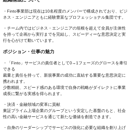
・Finto事業部は現在は10名程度のメンバーで構成されており、ビジ
ネス・エンジニアともに経験豊富なプロフェッショナル集団です。
・チーム内ではビジネス・エンジニアの垣根を超えて全員が主体性
を持って企画から実行までを完結し、スピーディーな意思決定と実
行を心がけて動いています。
ポジション・仕事の魅力
・「Finto」サービスの責任者として0→1フェーズのグロースを牽引
できる
裁量と責任を持って、新規事業の成功に直結する重要な意思決定に
携われます。
少数精鋭、スピード感のある環境で自身の戦略がダイレクトに事業
成長に繋がる実感を得られます。
・決済・金融領域の変革に貢献
東証プライム上場企業のグループという安定した基盤のもと、社会
性の高い金融サービスを通じて新たな価値を創造できます。
・自身のリーダーシップでサービスの強化に必要な組織を創り上げ