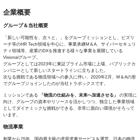
企業概要
グループ＆当社概要
「新しい可能性を、次々と。」をグループミッションとし、ビズリ
ーチ等のHR Tech領域を中心に、事業承継M＆A、サイバーセキュリ
ティ領域等、産業のDXを推進する様々な事業を展開している
Visionalグループ。
グループとしては2023年に東証プライム市場に上場、パブリックカ
ンパニーとして新しいスタートラインに立ちました。
次なる挑戦である物流領域への参入に伴い、2020年2月、M＆Aの形
でグループジョインしたのが当社トラボックスです。
ミッションである
「物流の仕組みを、未来へ加速させる」
の実現に
向け、グループの資本やリソースを活かしつつ、独立した事業領域
としてダイナミックな挑戦ができる、非常に面白い環境がそろって
います。
物流事業
創業から25年、国内最大級の求荷求車サービスを運営。日本の物流