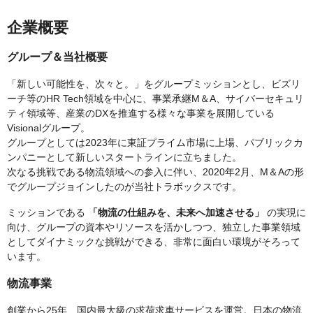
企業概要
グループ＆当社概要
「新しい可能性を、次々と。」をグループミッションとし、ビズリ
ーチ等のHR Tech領域を中心に、事業承継M＆A、サイバーセキュリ
ティ領域等、産業のDXを推進する様々な事業を展開している
Visionalグループ。
グループとしては2023年に東証プライム市場に上場、パブリックカ
ンパニーとして新しいスタートラインに立ちました。
次なる挑戦である物流領域への参入に伴い、2020年2月、M＆Aの形
でグループジョインしたのが当社トラボックスです。
ミッションである
「物流の仕組みを、未来へ加速させる」
の実現に
向け、グループの資本やリソースを活かしつつ、独立した事業領域
としてダイナミックな挑戦ができる、非常に面白い環境がそろって
います。
物流事業
創業から25年、国内最大級の求荷求車サービスを運営。日本の物流