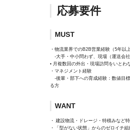
応募要件
MUST
・物流業界でのB2B営業経験（5年以
-大手・中小問わず、現場（運送会社
• 月複数回の外出・現場訪問をいとわ
・マネジメント経験
-後輩・部下への育成経験：数値目標
る方
WANT
・ 建設物流・ドレージ・特積みなど
・「型がない状態」からのゼロイチ組