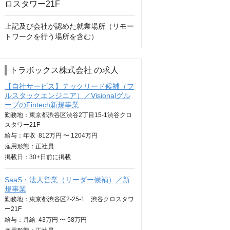
上記及び会社が認めた就業場所（リモー
トワークを行う場所を含む）
トラボックス株式会社 の求人
【自社サービス】テックリード候補（フ
ルスタックエンジニア）／Visionalグル
ープのFintech新規事業
勤務地：東京都渋谷区渋谷2丁目15-1渋谷クロ
スタワー21F
給与：
年収
812万円 〜 1204万円
雇用形態：正社員
掲載日：
30+日
前に掲載
SaaS・法人営業（リーダー候補）／新
規事業
勤務地：東京都渋谷区2-25-1 渋谷クロスタワ
ー21F
給与：
月給
43万円 〜 58万円