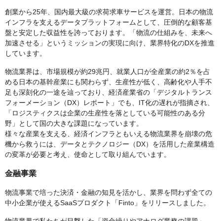
創業から25年、国内最大級の求荷求車サービスを運営。日本の物流
インフラを支えるデータプラットフォームとして、圧倒的な顧客基
盤と安定した収益性を誇っております。「物流の仕組みを、未来へ
加速させる」というミッションの実現に向け、業界特化のDXを推進
しています。
物流業界は、市場規模が約29兆円、就業人口が全産業の約2％を占
める日本の基幹産業にも関わらず、生産性が低く、高齢化や人手不
足も深刻化の一途を辿っており、経済産業省の「デジタルトランス
フォーメーション（DX）レポート」でも、IT化の遅れが指摘され、
「ロジスティクスは企業の生産性を落としている可能性のある分
野」として国の大きな課題になっています。
様々な産業を支える、経済インフラともいえる物流業界を崩壊の危
機から救うには、データとテクノロジー（DX）を活用した産業構造
の変革が必要と考え、使命として取り組んでいます。
金融事業
物流事業で培った決済・金融の知見を活かし、業界を問わず全ての
中小企業が使えるSaaSプロダクト「Finto」をリリースしました。