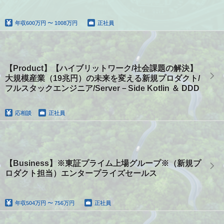
年収
600万円 〜 1008万円
正社員
【Product】【ハイブリットワーク/社会課題の解決】
大規模産業（19兆円）の未来を変える新規プロダクト/
フルスタックエンジニア/Server－Side Kotlin ＆ DDD
応相談
正社員
【Business】※東証プライム上場グループ※（新規プ
ロダクト担当）エンタープライズセールス
年収
504万円 〜 756万円
正社員