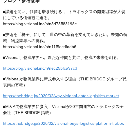
ブログ・参考記事
■課題を問い、価値を磨き続ける 。 トラボックスの開発組織が大切
にしている価値観に迫る。
https://blog.visional.inc/n/n8d73ff83198e
■技術を「梃子」にして、世の中の革新を支えていきたい。未知の領
域、物流業界への挑戦。
https://blog.visional.inc/n/n11f5ecdfadb6
■Visional、物流業界へ。新たな仲間と共に、物流の未来を創る。
https://blog.visional.inc/n/nec25bfca97c3
■Visionalが物流業界に新規参入する理由（THE BRIDGE グループ代
表南の寄稿）
https://thebridge.jp/2020/02/why-visional-enter-logisitics-market
■M＆Aで物流業界に参入、Visionalが20年間運営のトラボックス子
会社（THE BRIDGE 掲載）
https://thebridge.jp/2020/02/visional-buys-logistics-platform-trabox