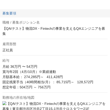
募集要項
職種 / 募集ポジション名
【QA/テスト】物流DX・Fintechの事業を支えるQAエンジニアを募
集
雇用形態
正社員
給与
月給
36万円 〜 54万円
賞与年2回（4月/10月）※業績連動

月額基本給： 274,285円～   411,428円

固定残業手当（40時間相当/月）： 85,715円～   128,572円

想定年収：504万円 ～ 756万円
勤務地の所在地/地図